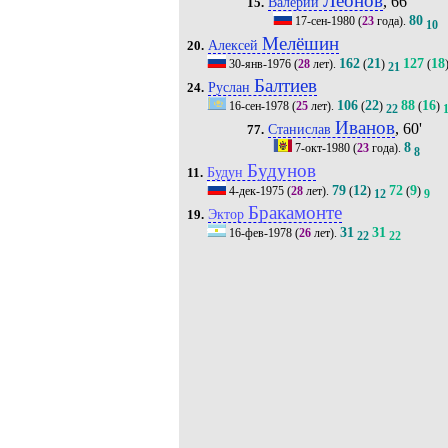
Леонов
, 66'
Валерий
15.
80
17-сен-1980
(
23
года).
10
Мелёшин
Алексей
20.
162
21
127
18
30-янв-1976
(
28
лет).
(
)
(
21
Балтиев
Руслан
24.
106
22
88
16
16-сен-1978
(
25
лет).
(
)
(
)
22
Иванов
, 60'
Станислав
77.
8
7-окт-1980
(
23
года).
8
Будунов
Будун
11.
79
12
72
9
4-дек-1975
(
28
лет).
(
)
(
)
12
9
Бракамонте
Эктор
19.
31
31
16-фев-1978
(
26
лет).
22
22