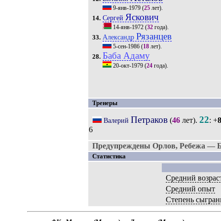
9-янв-1979
(
25
лет).
Яскович
Сергей
14.
14-янв-1972
(
32
года).
Рязанцев
Александр
33.
5-сен-1986
(
18
лет).
Баба Адаму
28.
20-окт-1979
(
24
года).
Тренеры
Петраков
22
(
46
лет).
: +
Валерий
6
Предупреждены Орлов, Ребежа — Бр
Статистика
Средний возрас
Средний опыт
Степень сыгран