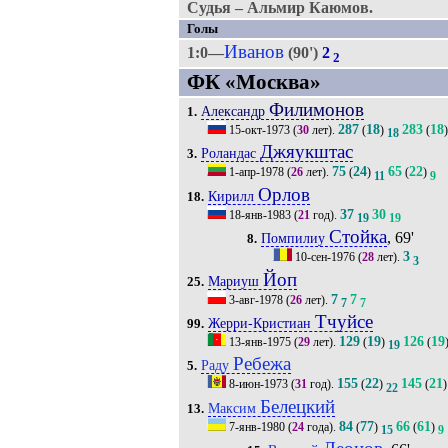
Судья – Альмир Каюмов.
Голы
Иванов
1:0—
(90')
2
2
ФК «Москва»
Филимонов
Александр
1.
287
18
283
18
15-окт-1973
(
30
лет).
(
)
(
)
18
Джяукштас
Роландас
3.
75
24
65
22
1-апр-1978
(
26
лет).
(
)
(
)
11
9
Орлов
Кирилл
18.
37
30
18-янв-1983
(
21
год).
19
19
Стойка
, 69'
Помпилиу
8.
3
10-сен-1976
(
28
лет).
3
Йоп
Мариуш
25.
7
7
3-авг-1978
(
26
лет).
7
7
Тчуйсе
Жерри-Кристиан
99.
129
19
126
19
13-янв-1975
(
29
лет).
(
)
(
19
Ребежа
Раду
5.
155
22
145
21
8-июн-1973
(
31
год).
(
)
(
)
22
Белецкий
Максим
13.
84
77
66
61
7-янв-1980
(
24
года).
(
)
(
)
15
9