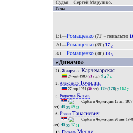
Судья – Сергей Марушко.
Голы
Ромащенко
1:1—
(71' – пенальти)
1
Ромащенко
2:1—
(85')
17
2
Ромащенко
3:1—
(88')
18
3
«Динамо»
Карчемарскас
Жидрунас
21.
9
7
24-май-1983
(
21
год).
4
4
Точилин
Александр
3.
179
178
162
27-апр-1974
(
30
лет).
(
)
7
7
Батак
Радослав
5.
/
15-авг-1977
49
49
лет).
23
23
Танасиевич
Йован
6.
/
20-янв-197
49
47
лет).
22
21
Менди
Паскаль
13.