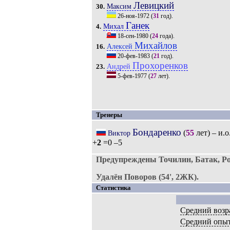
Левицкий
Максим
30.
26-ноя-1972
(
31
год).
Ганек
Михал
4.
18-сен-1980
(
24
года).
Михайлов
Алексей
16.
20-фев-1983
(
21
год).
Прохоренков
Андрей
23.
5-фев-1977
(
27
лет).
Тренеры
Бондаренко
(
55
лет) – и.о
Виктор
+
2
=0 –5
Предупреждены Точилин, Батак, Р
Удалён Поворов (54', 2ЖК).
Статистика
Средний возр
Средний опы