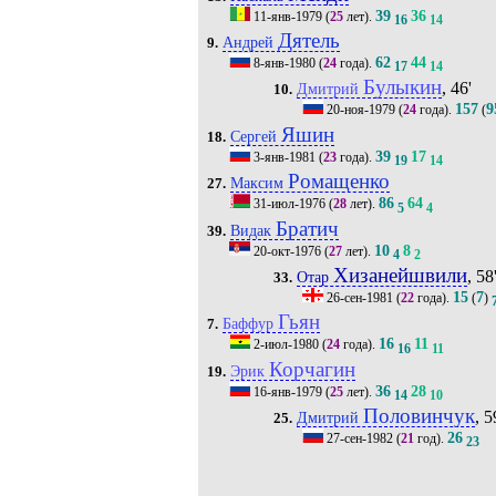
39
36
11-янв-1979
(
25
лет).
16
14
Дятель
Андрей
9.
62
44
8-янв-1980
(
24
года).
17
14
Булыкин
, 46'
Дмитрий
10.
157
9
20-ноя-1979
(
24
года).
(
Яшин
Сергей
18.
39
17
3-янв-1981
(
23
года).
19
14
Ромащенко
Максим
27.
86
64
31-июл-1976
(
28
лет).
5
4
Братич
Видак
39.
10
8
20-окт-1976
(
27
лет).
4
2
Хизанейшвили
, 58
Отар
33.
15
7
26-сен-1981
(
22
года).
(
)
Гьян
Баффур
7.
16
11
2-июл-1980
(
24
года).
16
11
Корчагин
Эрик
19.
36
28
16-янв-1979
(
25
лет).
14
10
Половинчук
, 5
Дмитрий
25.
26
27-сен-1982
(
21
год).
23