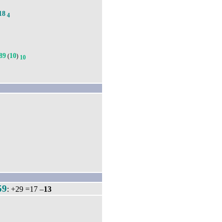
18
4
89
10
(
)
10
59
: +29 =17 –
13