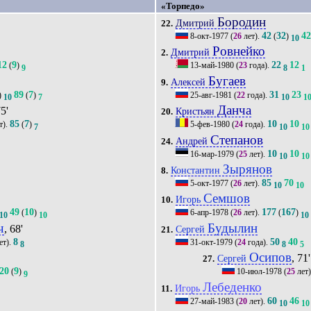
«Торпедо»
Бородин
Дмитрий
22.
42
32
4
8-окт-1977
(
26
лет).
(
)
10
Ровнейко
Дмитрий
2.
12
9
22
12
(
)
13-май-1980
(
23
года).
9
8
1
Бугаев
Алексей
9.
89
7
31
23
)
(
)
25-авг-1981
(
22
года).
10
7
10
1
Данча
75'
Кристьян
20.
85
7
10
10
т).
(
)
5-фев-1980
(
24
года).
7
10
10
Степанов
Андрей
24.
10
10
16-мар-1979
(
25
лет).
10
10
Зырянов
Константин
8.
85
70
5-окт-1977
(
26
лет).
10
10
Семшов
Игорь
10.
49
10
177
167
(
)
6-апр-1978
(
26
лет).
(
)
10
10
10
ч
Будылин
, 68'
Сергей
21.
8
50
40
ет).
31-окт-1979
(
24
года).
8
8
5
Осипов
, 71'
Сергей
27.
20
9
(
)
10-июл-1978
(
25
лет
9
Лебеденко
Игорь
11.
60
46
27-май-1983
(
20
лет).
10
10