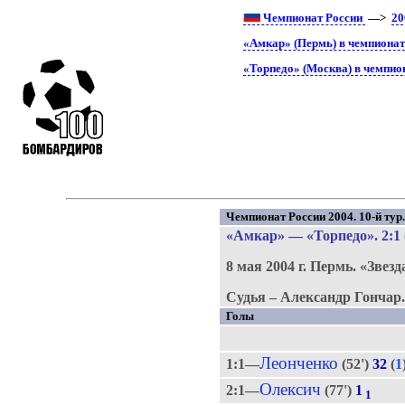
Чемпионат России
—>
20
«Амкар» (Пермь) в чемпионат
«Торпедо» (Москва) в чемпио
Чемпионат России 2004. 10-й тур
«Амкар»
—
«Торпедо»
. 2:1
8 мая 2004 г.
Пермь.
«Звезд
Судья – Александр Гончар
Голы
Леонченко
1:1—
(52')
32
(
1
Олексич
2:1—
(77')
1
1