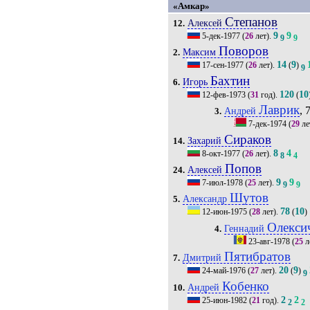
«Амкар»
Степанов
Алексей
12.
9
9
5-дек-1977
(
26
лет).
9
9
Поворов
Максим
2.
14
9
17-сен-1977
(
26
лет).
(
)
9
Бахтин
Игорь
6.
120
10
12-фев-1973
(
31
год).
(
Лаврик
, 
Андрей
3.
7-дек-1974
(
29
ле
Сираков
Захарий
14.
8
4
8-окт-1977
(
26
лет).
8
4
Попов
Алексей
24.
9
9
7-июл-1978
(
25
лет).
9
9
Шутов
Александр
5.
78
10
12-июн-1975
(
28
лет).
(
)
Олекси
Геннадий
4.
23-авг-1978
(
25
л
Пятибратов
Дмитрий
7.
20
9
24-май-1976
(
27
лет).
(
)
9
Кобенко
Андрей
10.
2
2
25-июн-1982
(
21
год).
2
2