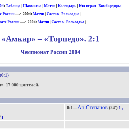
04
:
Таблица
|
Шахматка
|
Матчи
|
Календарь
|
Кто играл
|
Бомбардиры
|
е России
—> 2004:
Матчи
|
Состав
|
Раскладка
|
нате России
—> 2004:
Матчи
|
Состав
|
Раскладка
|
«Амкар» – «Торпедо». 2:1
Чемпионат России 2004
.
 (0:1)
а».
17 000 зрителей.
.
Ан.Степанов
0:1—
(24')
1
1
)
1