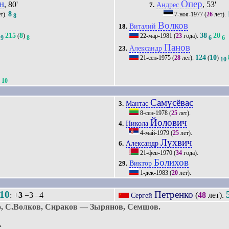
н
Опер
, 80'
, 53'
Андрес
7.
8
т).
7-ноя-1977
(
26
лет).
8
Волков
Виталий
18.
215
8
38
20
(
)
22-мар-1981
(
23
года).
9
8
6
6
Панов
Александр
23.
124
10
21-сен-1975
(
28
лет).
(
)
10
0
10
Самусёвас
Мантас
3.
8-сен-1978
(
25
лет).
Йолович
Никола
4.
4-май-1979
(
25
лет).
Лухвич
Александр
6.
21-фев-1970
(
34
года).
Болихов
Виктор
29.
1-дек-1983
(
20
лет).
10
Петренко
: +
3
=3 –4
(
48
лет).
Сергей
, С.Волков, Сираков — Зырянов, Семшов.
.