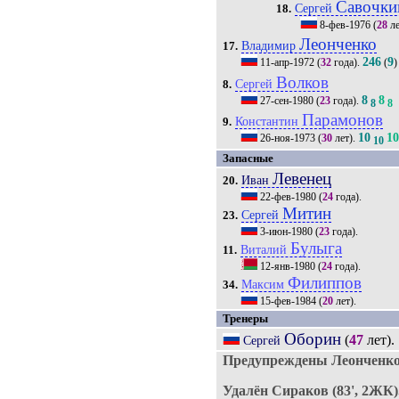
Савочки
Сергей
18.
8-фев-1976
(
28
ле
Леонченко
Владимир
17.
246
9
11-апр-1972
(
32
года).
(
)
Волков
Сергей
8.
8
8
27-сен-1980
(
23
года).
8
8
Парамонов
Константин
9.
10
1
26-ноя-1973
(
30
лет).
10
Запасные
Левенец
Иван
20.
22-фев-1980
(
24
года).
Митин
Сергей
23.
3-июн-1980
(
23
года).
Булыга
Виталий
11.
12-янв-1980
(
24
года).
Филиппов
Максим
34.
15-фев-1984
(
20
лет).
Тренеры
Оборин
(
47
лет).
Сергей
Предупреждены Леонченко
Удалён Сираков (83', 2ЖК)