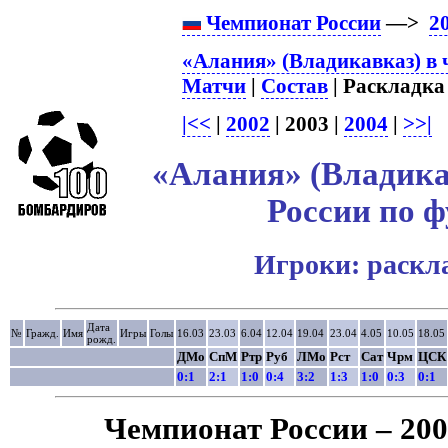
Чемпионат России
—>
2
«Алания» (Владикавказ) в 
Матчи
|
Состав
| Раскладка 
|<<
|
2002
| 2003 |
2004
|
>>|
«Алания» (Владика
России по ф
Игроки: раскл
Дата
№
Гражд.
Имя
Игры
Голы
16.03
23.03
6.04
12.04
19.04
23.04
4.05
10.05
18.05
рожд.
ДМо
СпМ
Ртр
Руб
ЛМо
Рст
Сат
Чрм
ЦСК
0:1
2:1
1:0
0:4
3:2
1:3
1:0
0:3
0:1
Чемпионат России – 20