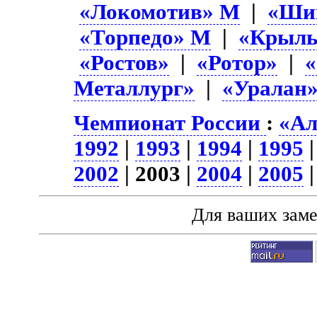
«Локомотив» М
|
«Ши
«Торпедо» М
|
«Крыль
«Ростов»
|
«Ротор»
|
Металлург»
|
«Уралан
Чемпионат России
:
«Ал
1992
|
1993
|
1994
|
1995
2002
| 2003 |
2004
|
2005
Для ваших зам