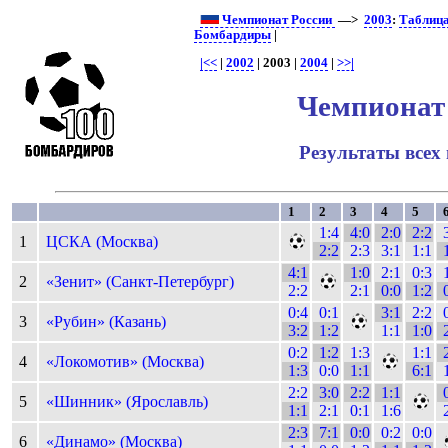
Чемпионат России
—>
2003
:
Таблиц
Бомбардиры
|
|<<
|
2002
| 2003 |
2004
|
>>|
Чемпионат
Результаты всех
1
2
3
4
5
1:4
4:0
2:0
2:2
1
ЦСКА (Москва)
2:2
2:3
3:1
1:1
4:1
1:0
2:1
0:3
2
«Зенит» (Санкт-Петербург)
2:2
2:1
0:0
1:2
0:4
0:1
3:1
2:2
3
«Рубин» (Казань)
3:2
1:2
1:1
1:0
0:2
1:2
1:3
1:1
4
«Локомотив» (Москва)
1:3
0:0
1:1
6:1
2:2
3:0
2:2
1:1
5
«Шинник» (Ярославль)
1:1
2:1
0:1
1:6
2:3
7:1
0:0
0:2
0:0
6
«Динамо» (Москва)