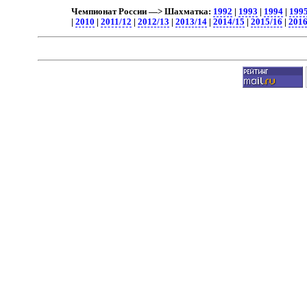
Чемпионат России —> Шахматка:
1992
|
1993
|
1994
|
199
|
2010
|
2011/12
|
2012/13
|
2013/14
|
2014/15
|
2015/16
|
2016