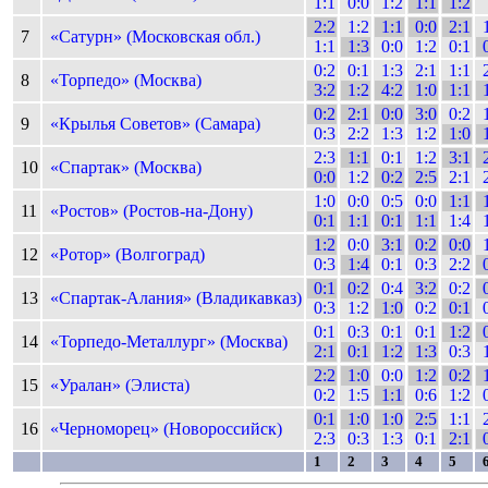
1:1
0:0
1:2
1:1
1:2
2:2
1:2
1:1
0:0
2:1
7
«Сатурн» (Московская обл.)
1:1
1:3
0:0
1:2
0:1
0:2
0:1
1:3
2:1
1:1
8
«Торпедо» (Москва)
3:2
1:2
4:2
1:0
1:1
0:2
2:1
0:0
3:0
0:2
9
«Крылья Советов» (Самара)
0:3
2:2
1:3
1:2
1:0
2:3
1:1
0:1
1:2
3:1
10
«Спартак» (Москва)
0:0
1:2
0:2
2:5
2:1
1:0
0:0
0:5
0:0
1:1
11
«Ростов» (Ростов-на-Дону)
0:1
1:1
0:1
1:1
1:4
1:2
0:0
3:1
0:2
0:0
12
«Ротор» (Волгоград)
0:3
1:4
0:1
0:3
2:2
0:1
0:2
0:4
3:2
0:2
13
«Спартак-Алания» (Владикавказ)
0:3
1:2
1:0
0:2
0:1
0:1
0:3
0:1
0:1
1:2
14
«Торпедо-Металлург» (Москва)
2:1
0:1
1:2
1:3
0:3
2:2
1:0
0:0
1:2
0:2
15
«Уралан» (Элиста)
0:2
1:5
1:1
0:6
1:2
0:1
1:0
1:0
2:5
1:1
16
«Черноморец» (Новороссийск)
2:3
0:3
1:3
0:1
2:1
1
2
3
4
5