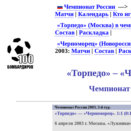
Чемпионат России
—>
Матчи
|
Календарь
|
Кто и
«Торпедо» (Москва) в чем
Состав
|
Раскладка
|
«Черноморец» (Новороссий
2003:
Матчи
|
Состав
|
Рас
«Торпедо» – «Ч
Чемпионат 
Чемпионат России 2003. 3-й тур.
«Торпедо»
—
«Черноморец»
. 1:1 (0:
6 апреля 2003 г.
Москва.
«Лужники