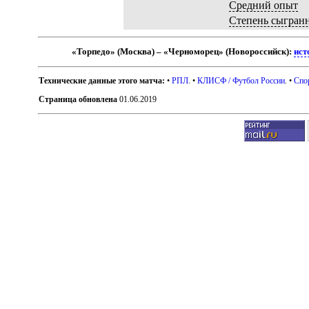
Средний опыт
Степень сыгран
«Торпедо» (Москва) – «Черноморец» (Новороссийск):
ист
Технические данные этого матча:
•
РПЛ
. •
КЛИСФ / Футбол России
. •
Спо
Страница обновлена
01.06.2019