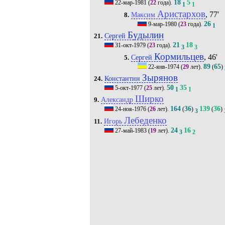
18
5
22-мар-1981
(
22
года).
1
1
Аристархов
, 77'
Максим
8.
26
9-мар-1980
(
23
года).
1
Будылин
Сергей
21.
21
18
31-окт-1979
(
23
года).
3
3
Кормильцев
, 46'
Сергей
5.
89
65
22-янв-1974
(
29
лет).
(
)
Зырянов
Константин
24.
50
35
5-окт-1977
(
25
лет).
1
1
Ширко
Александр
9.
164
36
139
36
24-ноя-1976
(
26
лет).
(
)
(
)
3
Лебеденко
Игорь
11.
24
16
27-май-1983
(
19
лет).
3
2