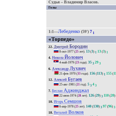
Судья – Владимир Власов.
Голы
Лебеденко
1:1—
(59')
7
1
«Торпедо»
Бородин
Дмитрий
22.
13
3
13
3
8-окт-1977
(
25
лет).
(
)
(
)
1
1
Йолович
Никола
4.
35
29
4-май-1979
(
23
года).
3
3
Лухвич
Александр
6.
156
113
155
1
21-фев-1970
(
33
года).
(
)
(
1
Бугаев
Алексей
12.
5
4
25-авг-1981
(
21
год).
3
3
Аджинджал
Беслан
7.
126
29
110
20
22-июн-1974
(
28
лет).
(
)
(
)
3
Семшов
Игорь
10.
140
130
97
96
6-апр-1978
(
25
лет).
(
)
(
)
3
3
Волков
Виталий
18.