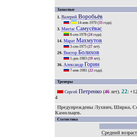
Запасные
Воробьёв
Валерий
1.
/
14-янв-1970
(
33
года).
Самусёвас
Мантас
3.
8-сен-1978
(
24
года).
Махмутов
Марат
14.
3-сен-1975
(
27
лет).
Болихов
Виктор
29.
1-дек-1983
(
19
лет).
Горин
Александр
36.
7-янв-1981
(
22
года).
Тренеры
Петренко
22
(
46
лет).
: +1
Сергей
4
Предупреждены Лухвич, Ширко, Се
Камольцев.
Статистика
Средний возрас