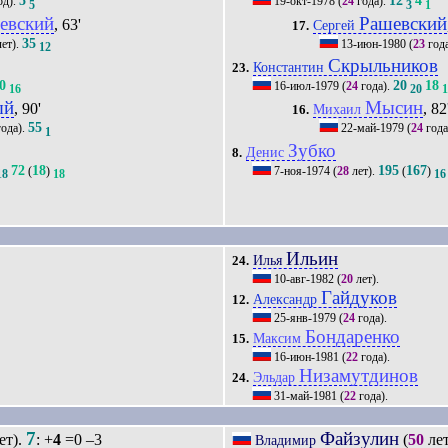
5
12
4
од).
19-окт-1978
(
24
года).
5
3
1
евский
Рашевский
, 63'
Сергей
17.
35
ет).
13-июн-1980
(
23
год
12
Скрыльников
Константин
23.
0
20
18
16-июл-1979
(
24
года).
16
20
ый
Мысин
, 90'
, 82
Михаил
16.
55
ода).
22-май-1979
(
24
года
1
Зубко
Денис
8.
72
18
195
167
(
)
7-ноя-1974
(
28
лет).
(
)
18
18
16
Ильин
Илья
24.
10-авг-1982
(
20
лет).
Гайдуков
Александр
12.
25-янв-1979
(
24
года).
Бондаренко
Максим
15.
16-июн-1981
(
22
года).
Низамутдинов
Эльдар
24.
31-май-1981
(
22
года).
7
Файзулин
ет).
: +
4
=0 –3
(
50
лет
Владимир