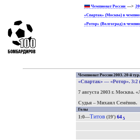
Чемпионат России
—>
20
«Спартак» (Москва) в чемпио
«Ротор» (Волгоград) в чемпио
Чемпионат России 2003. 20-й тур
«Спартак»
—
«Ротор»
. 3:2 
7 августа 2003 г.
Москва.
«
Судья – Михаил Семёнов.
Голы
Титов
1:0—
(19')
64
5