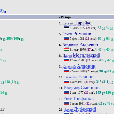
2
(
8
)
8
«Ротор»
Парейко
Сергей
1.
35
34
31-янв-1977
(
26
лет).
20
20
Романов
Роман
5.
0
280
100
65
63
)
(
)
5-фев-1981
(
22
года).
15
15
18
18
Радкевич
Владимир
6.
47
45
31-мар-1976
(
27
лет).
8
18
18
Могилевский
Павел
8.
29
49
42
17-апр-1980
(
23
года).
10
19
1
Алдонин
Евгений
3.
90
83
22-янв-1980
(
23
года).
20
2
Есипов
Валерий
10.
118
11
315
311
)
(
)
4-окт-1971
(
31
год).
(
)
12
11
19
Смирнов
Владимир
11.
214
149
126
2-авг-1977
(
26
лет).
18
17
1
Трифонов
Олег
13.
62
48
9-июн-1981
(
22
года).
15
1
Дубенский
 33'
Захар
21.