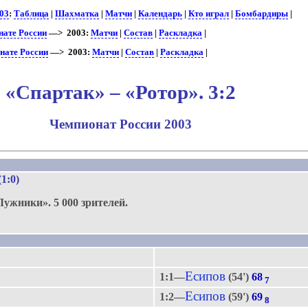
03
:
Таблица
|
Шахматка
|
Матчи
|
Календарь
|
Кто играл
|
Бомбардиры
|
нате России
—> 2003:
Матчи
|
Состав
|
Раскладка
|
нате России
—> 2003:
Матчи
|
Состав
|
Раскладка
|
«Спартак» – «Ротор». 3:2
Чемпионат России 2003
.
(1:0)
Лужники».
5 000 зрителей.
Есипов
1:1—
(54')
68
7
Есипов
1:2—
(59')
69
8