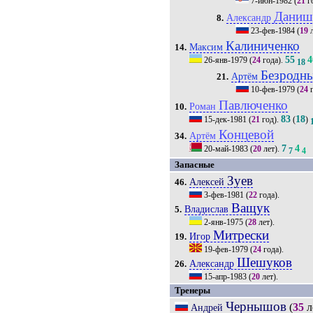
7-июн-1982
(
21
г
Даниш
Александр
8.
23-фев-1984
(
19
л
Калиниченко
Максим
14.
55
4
26-янв-1979
(
24
года).
18
Безродн
Артём
21.
10-фев-1979
(
24
г
Павлюченко
Роман
10.
83
18
15-дек-1981
(
21
год).
(
)
Концевой
Артём
34.
7
4
20-май-1983
(
20
лет).
7
4
Запасные
Зуев
Алексей
46.
3-фев-1981
(
22
года).
Ващук
Владислав
5.
2-янв-1975
(
28
лет).
Митрески
Игор
19.
19-фев-1979
(
24
года).
Шешуков
Александр
26.
15-апр-1983
(
20
лет).
Тренеры
Чернышов
(
35
л
Андрей