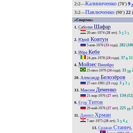
Калиниченко
2:2—
(70')
9
Павлюченко
3:2—
(90')
22
«Спартак»
Шафар
Сабольч
1.
5
5
20-авг-1974
(
28
лет).
5
5
Ковтун
Юрий
2.
282
10
5-янв-1970
(
33
года).
(
Кебе
Ибра
3.
37
32
24-дек-1978
(
24
года).
9
Мойзес
Пинейро
4.
33
25-июл-1979
(
24
года).
10
Белозёров
Александр
20.
3
3
27-окт-1981
(
21
год).
3
3
Деменко
Максим
33.
134
12
21-мар-1976
(
27
лет).
(
Титов
Егор
9.
225
29-май-1976
(
27
лет).
19
Хрман
Даниел
11.
5
4
7-авг-1975
(
28
лет).
5
4
Станич
,
Срджан
13.