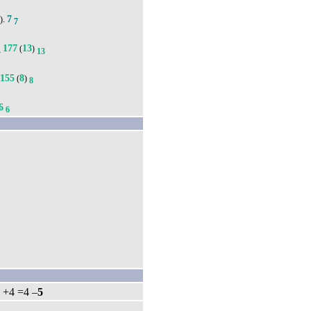
'
7
).
7
177
13
(
)
4
13
155
8
(
)
8
6
6
: +4 =4 –
5