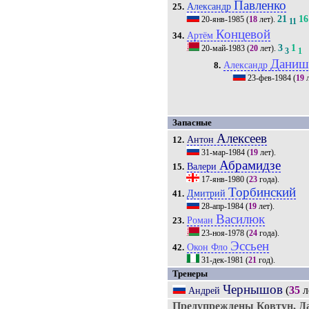
Павленко
Александр
25.
21
16
20-янв-1985
(
18
лет).
11
Концевой
Артём
34.
3
1
20-май-1983
(
20
лет).
3
1
Даниш
Александр
8.
23-фев-1984
(
19
л
Запасные
Алексеев
Антон
12.
31-мар-1984
(
19
лет).
Абрамидзе
Валери
15.
17-янв-1980
(
23
года).
Торбинский
Дмитрий
41.
28-апр-1984
(
19
лет).
Василюк
Роман
23.
23-ноя-1978
(
24
года).
Эссьен
Окон Фло
42.
31-дек-1981
(
21
год).
Тренеры
Чернышов
(
35
л
Андрей
Предупреждены Ковтун, Д