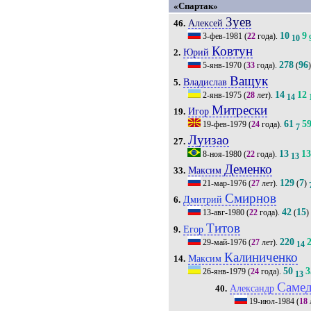
«Спартак»
Зуев
Алексей
46.
10
9
3-фев-1981
(
22
года).
10
Ковтун
Юрий
2.
278
96
5-янв-1970
(
33
года).
(
Ващук
Владислав
5.
14
12
2-янв-1975
(
28
лет).
14
Митрески
Игор
19.
61
5
19-фев-1979
(
24
года).
7
Луизао
27.
13
1
8-ноя-1980
(
22
года).
13
Деменко
Максим
33.
129
7
21-мар-1976
(
27
лет).
(
)
Смирнов
Дмитрий
6.
42
15
13-авг-1980
(
22
года).
(
)
Титов
Егор
9.
220
29-май-1976
(
27
лет).
14
Калиниченко
Максим
14.
50
3
26-янв-1979
(
24
года).
13
Саме
Александр
40.
19-июл-1984
(
18