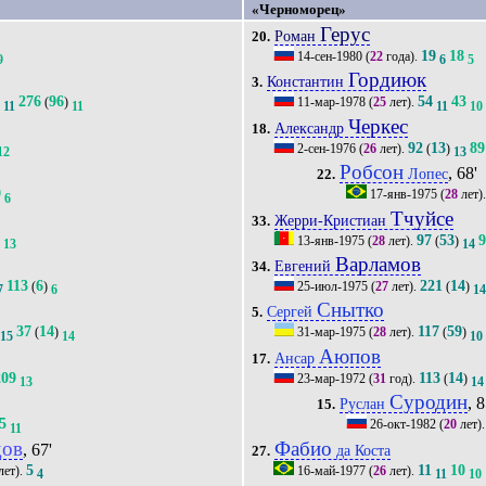
«Черноморец»
Герус
Роман
20.
19
18
14-сен-1980
(
22
года).
9
6
5
Гордиюк
Константин
3.
276
96
54
43
)
(
)
11-мар-1978
(
25
лет).
11
11
11
10
Черкес
Александр
18.
92
13
89
2-сен-1976
(
26
лет).
(
)
12
13
Робсон
, 68'
Лопес
22.
9
17-янв-1975
(
28
лет)
6
Тчуйсе
Жерри-Кристиан
33.
3
97
53
13-янв-1975
(
28
лет).
(
)
13
14
Варламов
Евгений
34.
113
6
221
14
(
)
25-июл-1975
(
27
лет).
(
)
7
6
1
Снытко
Сергей
5.
37
14
117
59
(
)
31-мар-1975
(
28
лет).
(
)
15
14
10
Аюпов
Ансар
17.
209
113
14
23-мар-1972
(
31
год).
(
)
13
14
Суродин
, 8
Руслан
15.
5
26-окт-1982
(
20
лет)
11
дов
Фабио
, 67'
да Коста
27.
5
11
10
лет).
16-май-1977
(
26
лет).
4
11
10