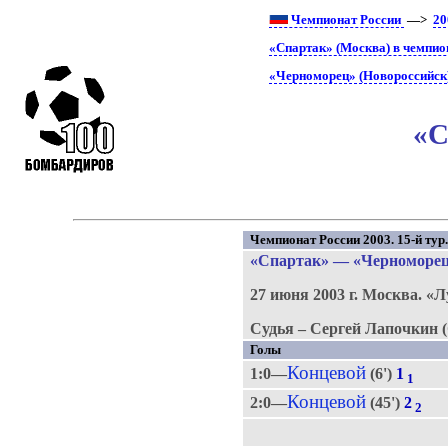
Чемпионат России
—>
20
«Спартак» (Москва) в чемпио
«Черноморец» (Новороссийск)
«С
Чемпионат России 2003. 15-й тур
«Спартак»
—
«Черноморе
27 июня 2003 г.
Москва.
«Л
Судья – Сергей Лапочкин (
Голы
Концевой
1:0—
(6')
1
1
Концевой
2:0—
(45')
2
2