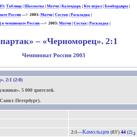
03
:
Таблица
|
Шахматка
|
Матчи
|
Календарь
|
Кто играл
|
Бомбардиры
|
нате России
—> 2003:
Матчи
|
Состав
|
Раскладка
|
 в чемпионате России
—> 2003:
Матчи
|
Состав
|
Раскладка
|
партак» – «Черноморец». 2:1
Чемпионат России 2003
.
ц»
. 2:1 (2:0)
ужники».
5 000 зрителей.
Санкт-Петербург).
Камольцев
2:1—
(83')
44
(
2
)
2