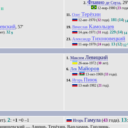
Флавио
, 29
де Соуза
2.
12-мар-1980
(
23
года
11
Терёхин
Олег
11.
181
14
12-авг-1970
(
32
года).
(
)
1
евский
Камольцев
, 57'
Вячеслав
19.
32
229
14
ет).
14-дек-1971
(
31
год).
(
)
9
14
Тихоновецкий
Александр
23.
13
12
11-апр-1979
(
24
года).
(
)
12
Левицкий
Максим
1.
26-ноя-1972
(
30
лет).
Майоров
Лев
6.
/
13-окт-1969
(
33
года).
Пиюк
Игорь
14.
13-май-1982
(
21
год).
2
Гамула
13
ет).
: +
1
=0 –1
(
43
года).
Игорь
анишевский — Аюпов, Терёхин, Варламов, Гордиюк.