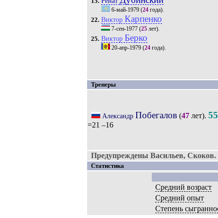
Ренат
15.
6-май-1979
(
24
года).
Карпенко
Виктор
22.
7-сен-1977
(
25
лет).
Берко
Виктор
25.
20-апр-1979
(
24
года).
Тренеры
Побегалов
55
(
47
лет).
Александр
=21 –16
Предупреждены Васильев, Скоков.
Статистика
Средний возраст
Средний опыт
Степень сыгранно