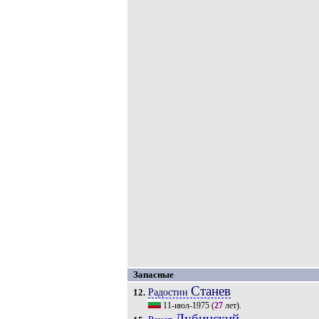
Запасные
Станев
Радостин
12.
11-июл-1975
(
27
лет).
Дубинский