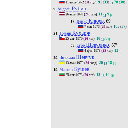
91
33
78
30
11-июн-1972
(
31
год).
(
)
(
)
11
1
Рубин
Андрей
9.
11
9
26-ноя-1978
(
24
года).
11
9
Клюев
, 89'
Денис
17.
185
37
7-сен-1973
(
29
лет).
(
)
Кухарж
Томаш
21.
10
8
25-авг-1976
(
26
лет).
10
8
Шевченко
, 67'
Егор
53.
13
4-фев-1978
(
25
лет).
1
Шевчук
Вячеслав
29.
20
18
13-май-1979
(
24
года).
12
11
Кушев
Мартин
19.
13
10
25-авг-1973
(
29
лет).
13
10