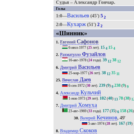
Судья – Александр Гончар.
Голы
Васильев
1:0—
(45')
5
2
Кухарж
2:0—
(51')
2
2
«Шинник»
Сафонов
Евгений
1.
15
15
6-июл-1977
(
25
лет).
4
4
Фузайлов
Рахматулло
2.
39
38
16-авг-1978
(
24
года).
12
12
Васильев
Дмитрий
6.
38
35
25-мар-1977
(
26
лет).
12
11
Даев
Вячеслав
25.
239
9
238
9
6-сен-1972
(
30
лет).
(
)
(
)
9
9
Кульчий
Александр
4.
102
40
78
38
1-ноя-1973
(
29
лет).
(
)
(
)
13
1
Хомуха
Дмитрий
7.
177
35
158
26
23-авг-1969
(
33
года).
(
)
(
)
6
Кечинов
, 49'
Валерий
30.
167
19
5-авг-1974
(
28
лет).
(
)
Скоков
Владимир
8.