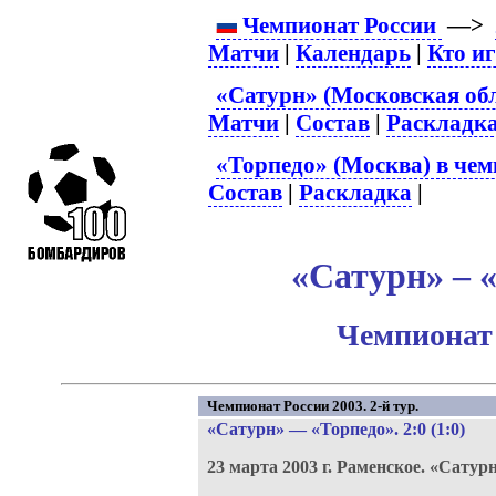
Чемпионат России
—>
Матчи
|
Календарь
|
Кто и
«Сатурн» (Московская обл
Матчи
|
Состав
|
Раскладк
«Торпедо» (Москва) в чем
Состав
|
Раскладка
|
«Сатурн» – «
Чемпионат 
Чемпионат России 2003. 2-й тур.
«Сатурн»
—
«Торпедо»
. 2:0 (1:0)
23 марта 2003 г.
Раменское.
«Сатур