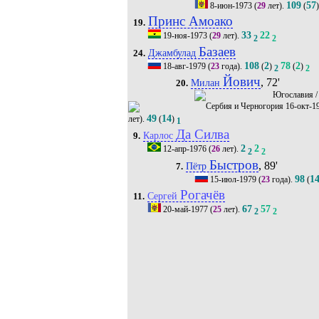
109
57
8-июн-1973
(
29
лет).
(
Принс Амоако
19.
33
22
19-ноя-1973
(
29
лет).
2
2
Базаев
Джамбулад
24.
108
2
78
2
18-авг-1979
(
23
года).
(
)
(
)
2
2
Йович
, 72'
Милан
20.
/
16-окт-1
49
14
лет).
(
)
1
Да Силва
Карлос
9.
2
2
12-апр-1976
(
26
лет).
2
2
Быстров
, 89'
Пётр
7.
98
1
15-июл-1979
(
23
года).
(
Рогачёв
Сергей
11.
67
57
20-май-1977
(
25
лет).
2
2