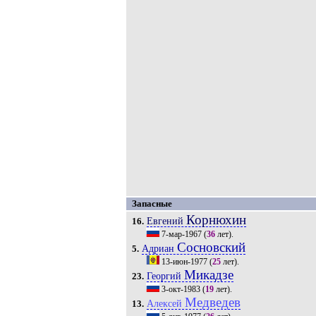
Запасные
Корнюхин
Евгений
16.
7-мар-1967
(
36
лет).
Сосновский
Адриан
5.
13-июн-1977
(
25
лет).
Микадзе
Георгий
23.
3-окт-1983
(
19
лет).
Медведев
Алексей
13.