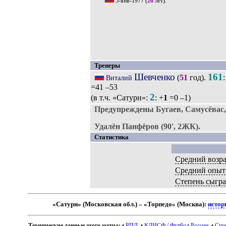
5-янв-1977
(
26
лет).
Тренеры
Шевченко
161
(
51
год).
:
Виталий
=41 –53
2
(в т.ч. «Сатурн»:
: +
1
=0 –1)
Предупреждены Бугаев, Самусёвас,
Удалён Панфёров (90', 2ЖК).
Статистика
Средний возра
Средний опыт
Степень сыгр
«Сатурн» (Московская обл.) – «Торпедо» (Москва):
истор
Технические данные этого матча:
•
РПЛ
. •
КЛИСФ / Футбол России
. •
Спо