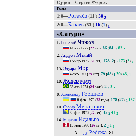
Судья – Сергей Фурса.
Голы
Рогачёв
1:0—
(11')
30
2
Базаев
2:0—
(53')
16
(
1
)
1
«Сатурн»
Чижов
Валерий
1.
86
84
82
14-апр-1975
(
27
лет).
(
)
2
2
Малай
Андрей
2.
178
2
173
2
13-мар-1973
(
30
лет).
(
)
(
)
2
2
Мор
Эдуард
15.
79
48
70
43
4-окт-1977
(
25
лет).
(
)
(
)
1
1
Жедер
Малта
18.
2
2
23-апр-1978
(
24
года).
2
2
Горшков
Александр
8.
178
27
157
/
8-фев-1970
(
33
года).
(
)
2
Муратович
Самир
10.
42
41
25-фев-1976
(
27
лет).
2
2
Идальго
Мартин
14.
2
1
15-июн-1976
(
26
лет).
2
1
Ребежа
, 81'
Раду
3.