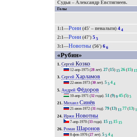
Судья – Александр Евстигнеев.
Голы
Рони
1:1—
(45' – пенальти)
4
4
Рони
2:1—
(47')
5
5
Новотны
3:1—
(56')
6
6
«Рубин»
Козко
Сергей
1.
27
15
26
15
12-апр-1975
(
28
лет).
(
)
(
)
15
1
Харламов
Сергей
3.
5
4
22-июн-1973
(
30
лет).
5
4
Фёдоров
Андрей
5.
51
9
45
5
10-апр-1971
(
32
года).
(
)
(
)
9
5
Синёв
Михаил
21.
79
13
77
13
21-июн-1972
(
31
год).
(
)
(
)
13
1
Новотны
Иржи
24.
15
15
7-апр-1970
(
33
года).
15
15
Шаронов
Роман
26.
5
4
8-фев-1976
(
27
лет).
5
4