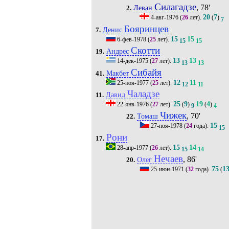
Силагадзе
, 78'
Леван
2.
20
7
4-авг-1976
(
26
лет).
(
)
7
Бояринцев
Денис
7.
15
15
6-фев-1978
(
25
лет).
15
15
Скотти
Андрес
19.
13
13
14-дек-1975
(
27
лет).
13
13
Сибайя
Макбет
41.
12
11
25-ноя-1977
(
25
лет).
12
11
Чаладзе
Давид
11.
25
9
19
4
22-янв-1976
(
27
лет).
(
)
(
)
9
4
Чижек
, 70'
Томаш
22.
15
27-ноя-1978
(
24
года).
15
Рони
17.
15
14
28-апр-1977
(
26
лет).
15
14
Нечаев
, 86'
Олег
20.
75
1
25-июн-1971
(
32
года).
(