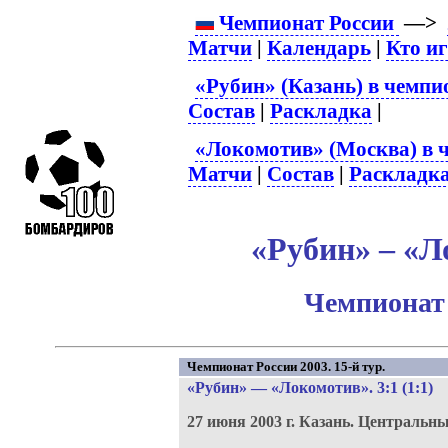
Чемпионат России
—>
Матчи
|
Календарь
|
Кто и
«Рубин» (Казань) в чемпи
Состав
|
Раскладка
|
«Локомотив» (Москва) в 
Матчи
|
Состав
|
Раскладк
«Рубин» – «Л
Чемпионат 
Чемпионат России 2003. 15-й тур.
«Рубин»
—
«Локомотив»
. 3:1 (1:1)
27 июня 2003 г.
Казань.
Центральны