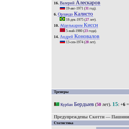
Алескаров
Валерий
16.
19-авг-1971
(
31
год).
Калисто
Орландо
6.
18-дек-1975
(
27
лет).
Кисси
Абделькарим
10.
5-май-1980
(
23
года).
Коновалов
Андрей
14.
13-сен-1974
(
28
лет).
Тренеры
Бердыев
15
(
50
лет).
: +
6
=
Курбан
Предупреждены Скотти — Пашинин,
Статистика