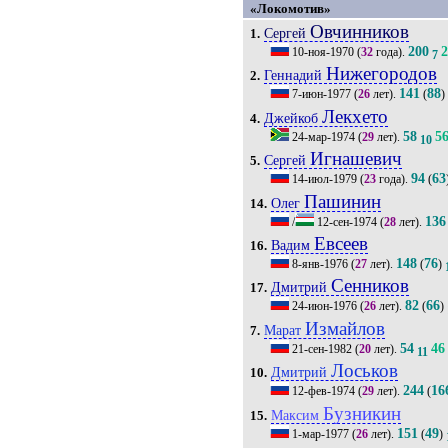
«Локомотив»
Овчинников
Сергей
1.
200
10-ноя-1970
(
32
года).
7
Нижегородов
Геннадий
2.
141
88
7-июн-1977
(
26
лет).
(
)
Лекхето
Джейкоб
4.
58
5
24-мар-1974
(
29
лет).
10
Игнашевич
Сергей
5.
94
63
14-июл-1979
(
23
года).
(
Пашинин
Олег
14.
136
/
12-сен-1974
(
28
лет).
Евсеев
Вадим
16.
148
76
8-янв-1976
(
27
лет).
(
)
Сенников
Дмитрий
17.
82
66
24-июн-1976
(
26
лет).
(
)
Измайлов
Марат
7.
54
46
21-сен-1982
(
20
лет).
11
Лоськов
Дмитрий
10.
244
16
12-фев-1974
(
29
лет).
(
Бузникин
Максим
15.
151
49
1-мар-1977
(
26
лет).
(
)