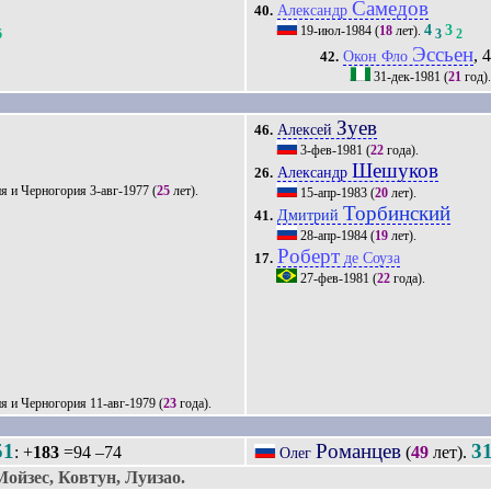
Самедов
Александр
40.
4
3
19-июл-1984
(
18
лет).
6
3
2
Эссьен
, 
Окон Фло
42.
31-дек-1981
(
21
год)
Зуев
Алексей
46.
3-фев-1981
(
22
года).
Шешуков
Александр
26.
3-авг-1977
(
25
лет).
15-апр-1983
(
20
лет).
Торбинский
Дмитрий
41.
28-апр-1984
(
19
лет).
Роберт
де Соуза
17.
27-фев-1981
(
22
года).
11-авг-1979
(
23
года).
51
Романцев
3
: +
183
=94 –74
(
49
лет).
Олег
йзес, Ковтун, Луизао.