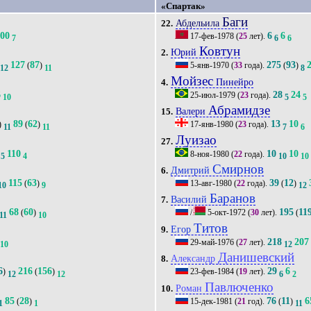
«Спартак»
Баги
Абдельила
22.
200
6
6
17-фев-1978
(
25
лет).
7
6
6
Ковтун
Юрий
2.
127
87
275
93
(
)
5-янв-1970
(
33
года).
(
)
12
11
8
Мойзес
Пинейро
4.
6
28
24
25-июл-1979
(
23
года).
10
5
5
Абрамидзе
Валери
15.
89
62
13
10
)
(
)
17-янв-1980
(
23
года).
11
11
7
6
Луизао
27.
110
10
10
8-ноя-1980
(
22
года).
5
4
10
10
Смирнов
Дмитрий
6.
115
63
39
12
(
)
13-авг-1980
(
22
года).
(
)
10
9
12
Баранов
Василий
7.
68
60
195
11
(
)
/
5-окт-1972
(
30
лет).
(
11
10
Титов
Егор
9.
218
207
29-май-1976
(
27
лет).
10
12
Данишевский
Александр
8.
6
216
156
29
6
)
(
)
23-фев-1984
(
19
лет).
12
12
6
2
Павлюченко
Роман
10.
85
28
76
11
6
(
)
15-дек-1981
(
21
год).
(
)
1
1
11