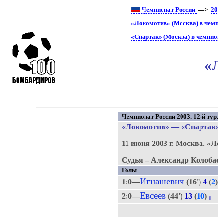
Чемпионат России
—>
20
«Локомотив» (Москва) в чемп
«Спартак» (Москва) в чемпио
«
Чемпионат России 2003. 12-й тур
«Локомотив»
—
«Спартак
11 июня 2003 г.
Москва.
«Л
Судья – Александр Колоба
Голы
Игнашевич
1:0—
(16')
4
(
2
)
Евсеев
2:0—
(44')
13
(
10
)
1