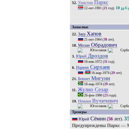
Паркс
Уинстон
52.
10
6
12-окт-1981
(
21
год).
10
Запасные
Хапов
Заур
22.
21-окт-1964
(
38
лет).
Обрадович
Милан
18.
/
Дроздов
Юрий
3.
16-янв-1972
(
31
год).
Сирхаев
Нарвик
6.
/
16-мар-1974
(
29
лет).
Мнгуни
Беннет
21.
18-мар-1974
(
29
лет).
Жулио Сезар
11.
26-фев-1980
(
23
года).
Вучичевич
Неманя
19.
/
Тренеры
Сёмин
3
(
56
лет).
Юрий
Предупреждены Паркс — Мо