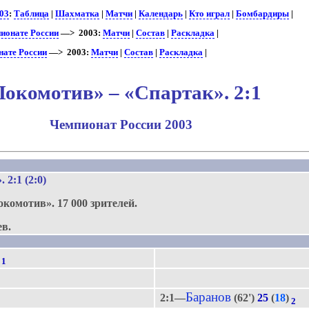
03
:
Таблица
|
Шахматка
|
Матчи
|
Календарь
|
Кто играл
|
Бомбардиры
|
ионате России
—> 2003:
Матчи
|
Состав
|
Раскладка
|
нате России
—> 2003:
Матчи
|
Состав
|
Раскладка
|
Локомотив» – «Спартак». 2:1
Чемпионат России 2003
.
»
. 2:1 (2:0)
окомотив».
17 000 зрителей.
ев.
1
Баранов
2:1—
(62')
25
(
18
)
2