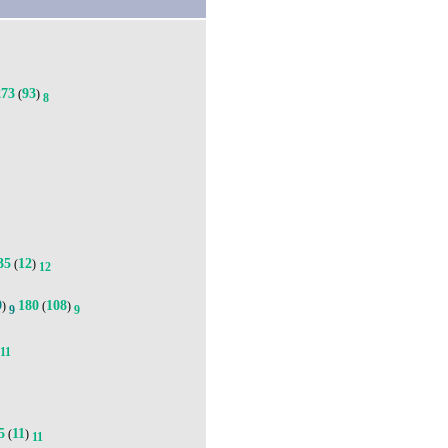
273
93
(
)
8
35
12
(
)
12
9
180
108
)
(
)
9
9
11
5
11
(
)
11