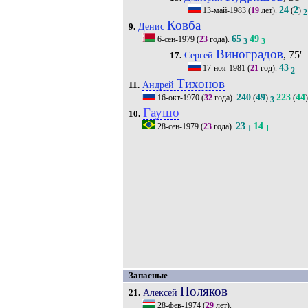
24
2
13-май-1983
(
19
лет).
(
)
2
Ковба
Денис
9.
65
49
6-сен-1979
(
23
года).
3
3
Виноградов
, 75'
Сергей
17.
43
17-ноя-1981
(
21
год).
2
Тихонов
Андрей
11.
240
49
223
44
16-окт-1970
(
32
года).
(
)
(
)
3
Гаушо
10.
23
14
28-сен-1979
(
23
года).
1
1
Запасные
Поляков
Алексей
21.
28-фев-1974
(
29
лет).