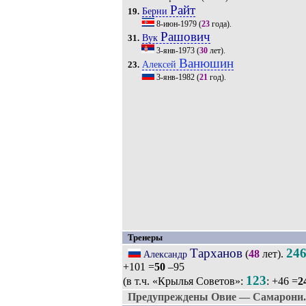
Райт
Берни
19.
8-июн-1979
(
23
года).
Рашович
Вук
31.
3-янв-1973
(
30
лет).
Ванюшин
Алексей
23.
3-янв-1982
(
21
год).
Тренеры
Тарханов
24
(
48
лет).
Александр
+101 =
50
–95
123
(в т.ч. «Крылья Советов»:
: +46 =
2
Предупреждены Овие — Самарони.