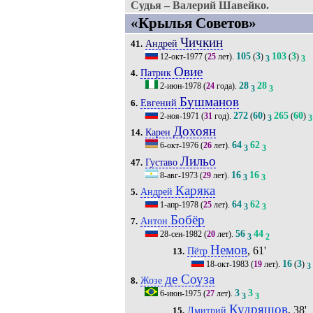
Судья – Валерий Шавейко.
«Крылья Советов»
Чичкин
Андрей
41.
105
3
103
3
12-окт-1977
(
25
лет).
(
)
(
)
3
3
Овие
Патрик
4.
28
28
2-июн-1978
(
24
года).
3
3
Бушманов
Евгений
6.
272
60
265
60
2-ноя-1971
(
31
год).
(
)
(
)
3
3
Дохоян
Карен
14.
64
62
6-окт-1976
(
26
лет).
3
3
Лильо
Густаво
47.
16
16
8-авг-1973
(
29
лет).
3
3
Каряка
Андрей
5.
64
62
1-апр-1978
(
25
лет).
3
3
Бобёр
Антон
7.
56
44
28-сен-1982
(
20
лет).
3
2
Немов
, 61'
Пётр
13.
16
3
18-окт-1983
(
19
лет).
(
)
3
де Соуза
Жозе
8.
3
3
6-июн-1975
(
27
лет).
3
3
Кудряшов
, 38'
Дмитрий
15.