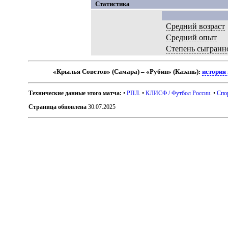
Статистика
Средний возраст
Средний опыт
Степень сыгранн
«Крылья Советов» (Самара) – «Рубин» (Казань):
история
Технические данные этого матча:
•
РПЛ
. •
КЛИСФ / Футбол России
. •
Спо
Страница обновлена
30.07.2025