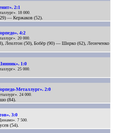
нит». 2:1
таллург». 18 000.
(29) — Кержаков (52).
рпедо». 4:2
таллург». 20 000.
8), Леилтон (50), Бобёр (90) — Ширко (62), Леонченко
инник». 1:0
таллург». 25 000.
орпедо-Металлург». 2:0
еталлург». 24 000.
ушо (84).
ов». 3:0
«Динамо». 7 500.
усев (54).