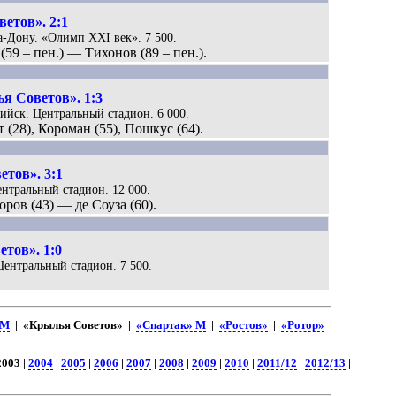
етов». 2:1
на-Дону. «Олимп XXI век». 7 500.
(59 – пен.) — Тихонов (89 – пен.).
я Советов». 1:3
сийск. Центральный стадион. 6 000.
 (28), Короман (55), Пошкус (64).
тов». 3:1
Центральный стадион. 12 000.
оров (43) — де Соуза (60).
тов». 1:0
 Центральный стадион. 7 500.
 М
| «Крылья Советов» |
«Спартак» М
|
«Ростов»
|
«Ротор»
|
2003 |
2004
|
2005
|
2006
|
2007
|
2008
|
2009
|
2010
|
2011/12
|
2012/13
|