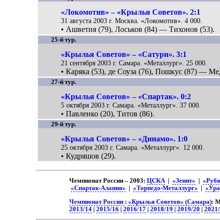
«Локомотив» – «Крылья Советов». 2:1
31 августа 2003 г. Москва. «Локомотив». 4 000.
• Ашветия (79), Лоськов (84) — Тихонов (53).
25-й тур.
«Крылья Советов» – «Сатурн». 3:1
21 сентября 2003 г. Самара. «Металлург». 25 000.
• Каряка (53), де Соуза (76), Пошкус (87) — Ме
27-й тур.
«Крылья Советов» – «Спартак». 0:2
5 октября 2003 г. Самара. «Металлург». 37 000.
• Павленко (20), Титов (86).
29-й тур.
«Крылья Советов» – «Динамо». 1:0
25 октября 2003 г. Самара. «Металлург». 12 000.
• Кудряшов (29).
Чемпионат России – 2003:
ЦСКА
|
«Зенит»
|
«Руб
«Спартак-Алания»
|
«Торпедо-Металлург»
|
«Ура
Чемпионат России
:
«Крылья Советов» (Самара)
: 
2013/14
|
2015/16
|
2016/17
|
2018/19
|
2019/20
|
2021