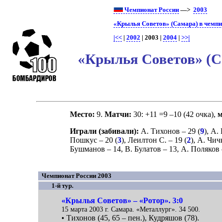
Чемпионат России
—>
2003
«Крылья Советов» (Самара) в чемпи
|<<
|
2002
| 2003 |
2004
|
>>|
«Крылья Советов» (Са
Место:
9.
Матчи:
30: +11 =9 –10 (42 очка),
Играли (забивали):
А. Тихонов
– 29 (
9
),
А. 
Пошкус
– 20 (
3
),
Леилтон С.
– 19 (
2
),
А. Чич
Бушманов
– 14,
В. Булатов
– 13,
А. Поляков
Чемпионат России 2003
1-й тур.
«Крылья Советов» – «Ротор». 3:0
15 марта 2003 г. Самара. «Металлург». 34 500.
• Тихонов (45, 65 – пен.), Кудряшов (78).