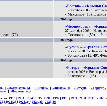
«Ростов» – «Крылья Сов
13 сентября 2003 г. Ростов-
• Максимов (15), Осинов 
26-й тур.
«Черноморец» – «Крыль
27 сентября 2003 г. Новорос
дведев (72).
• Сосновский (59) — Райт
28-й тур.
«Рубин» – «Крылья Сове
18 октября 2003 г. Казань. 
• Бояринцев (13, 49), Фёд
30-й тур.
«Ротор» – «Крылья Сове
1 ноября 2003 г. Волгоград.
• Зеленовский (15).
ин»
|
«Локомотив» М
|
«Шинник»
|
«Динамо» М
|
«Сатурн»
|
«Торпедо»
лан»
|
«Черноморец»
|
Матчи:
1992
|
1993
|
1994
|
1995
|
1996
|
1997
|
1998
|
1999
|
2000
|
2001
|
2002
| 
/22
|
2022/23
|
2023/24
|
2024/25
|
2025/26
|