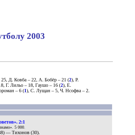
утболу 2003
 25,
Д. Ковба
– 22,
А. Бобёр
– 21 (
2
),
Р.
18,
Г. Лильо
– 18,
Гаушо
– 16 (
2
),
Е.
ороман
– 6 (
1
),
С. Лущан
– 5,
Ч. Нсофва
– 2.
ветов». 2:1
инамо». 5 000.
88) — Тихонов (30).