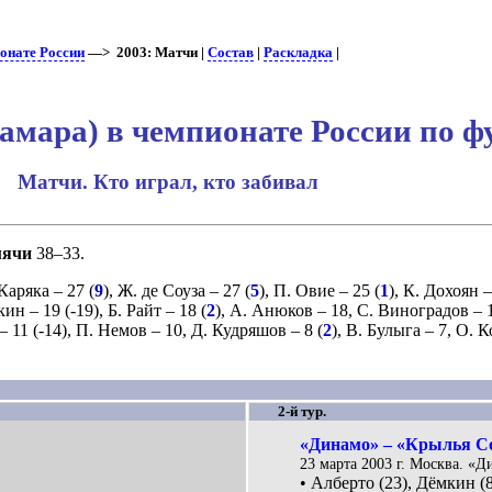
онате России
—> 2003: Матчи |
Состав
|
Раскладка
|
мара) в чемпионате России по ф
Матчи. Кто играл, кто забивал
мячи
38–33.
Каряка
– 27 (
9
),
Ж. де Соуза
– 27 (
5
),
П. Овие
– 25 (
1
),
К. Дохоян
–
кин
– 19 (
-19
),
Б. Райт
– 18 (
2
),
А. Анюков
– 18,
С. Виноградов
– 
– 11 (
-14
),
П. Немов
– 10,
Д. Кудряшов
– 8 (
2
),
В. Булыга
– 7,
О. К
2-й тур.
«Динамо» – «Крылья Со
23 марта 2003 г. Москва. «Д
• Алберто (23), Дёмкин (