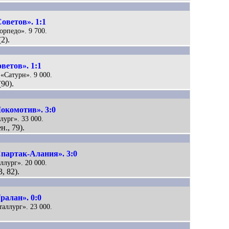
оветов». 1:1
орпедо». 9 700.
2).
ветов». 1:1
 «Сатурн». 9 000.
90).
окомотив». 3:0
лург». 33 000.
н., 79).
партак-Алания». 3:0
ллург». 20 000.
, 82).
ралан». 0:0
таллург». 23 000.