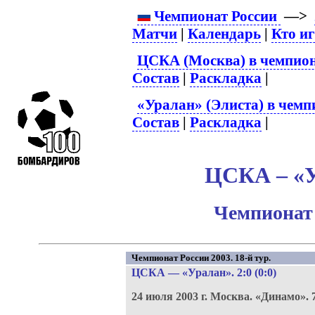
Чемпионат России
—>
Матчи
|
Календарь
|
Кто и
ЦСКА (Москва) в чемпион
Состав
|
Раскладка
|
«Уралан» (Элиста) в чемп
Состав
|
Раскладка
|
ЦСКА – «У
Чемпионат 
Чемпионат России 2003. 18-й тур.
ЦСКА
—
«Уралан»
. 2:0 (0:0)
24 июля 2003 г.
Москва.
«Динамо».