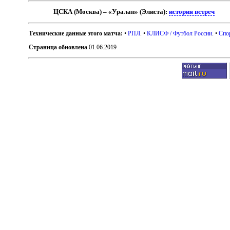
ЦСКА (Москва) – «Уралан» (Элиста):
история встреч
Технические данные этого матча:
•
РПЛ
. •
КЛИСФ / Футбол России
. •
Спо
Страница обновлена
01.06.2019