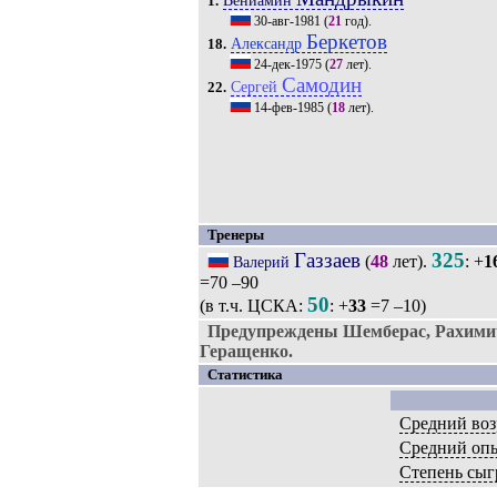
Вениамин
1.
30-авг-1981
(
21
год).
Беркетов
Александр
18.
24-дек-1975
(
27
лет).
Самодин
Сергей
22.
14-фев-1985
(
18
лет).
Тренеры
Газзаев
325
(
48
лет).
: +
1
Валерий
=70 –90
50
(в т.ч. ЦСКА:
: +
33
=7 –10)
Предупреждены Шемберас, Рахим
Геращенко.
Статистика
Средний воз
Средний оп
Степень сыг