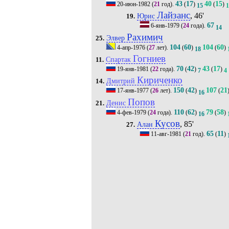
43
17
40
15
20-июн-1982
(
21
год).
(
)
(
)
15
1
Лайзанс
, 46'
Юрис
19.
67
6-янв-1979
(
24
года).
14
Рахимич
Элвер
25.
104
60
104
60
4-апр-1976
(
27
лет).
(
)
(
)
18
Гогниев
Спартак
11.
70
42
43
17
19-янв-1981
(
22
года).
(
)
(
)
7
4
Кириченко
Дмитрий
14.
150
42
107
21
17-янв-1977
(
26
лет).
(
)
(
16
Попов
Денис
21.
110
62
79
58
4-фев-1979
(
24
года).
(
)
(
)
16
Кусов
, 85'
Алан
27.
65
11
11-авг-1981
(
21
год).
(
)