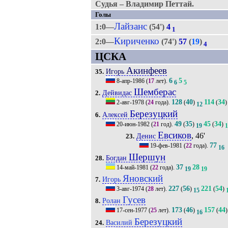
Судья – Владимир Петтай.
Голы
Лайзанс
1:0—
(54')
4
1
Кириченко
2:0—
(74')
57
(
19
)
4
ЦСКА
Акинфеев
Игорь
35.
6
5
8-апр-1986
(
17
лет).
6
5
Шемберас
Дейвидас
2.
128
40
114
34
2-авг-1978
(
24
года).
(
)
(
)
12
Березуцкий
Алексей
6.
49
35
45
34
20-июн-1982
(
21
год).
(
)
(
)
19
1
Евсиков
, 46'
Денис
23.
77
19-фев-1981
(
22
года).
16
Шершун
Богдан
28.
37
28
14-май-1981
(
22
года).
19
19
Яновский
Игорь
7.
227
56
221
54
3-авг-1974
(
28
лет).
(
)
(
)
15
Гусев
Ролан
8.
173
46
157
44
17-сен-1977
(
25
лет).
(
)
(
)
16
Березуцкий
Василий
24.