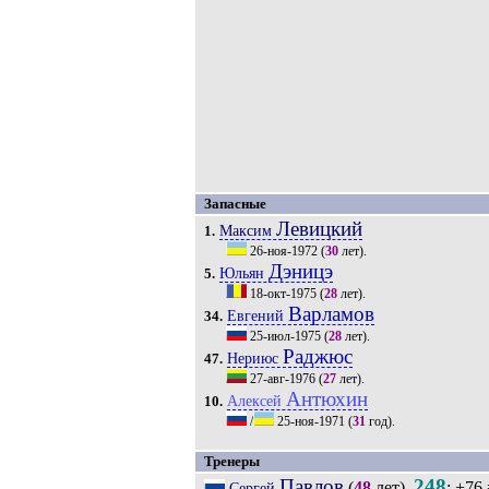
Запасные
Левицкий
Максим
1.
26-ноя-1972
(
30
лет).
Дэницэ
Юльян
5.
18-окт-1975
(
28
лет).
Варламов
Евгений
34.
25-июл-1975
(
28
лет).
Раджюс
Нериюс
47.
27-авг-1976
(
27
лет).
Антюхин
Алексей
10.
/
25-ноя-1971
(
31
год).
Тренеры
Павлов
248
(
48
лет).
: +76
Сергей