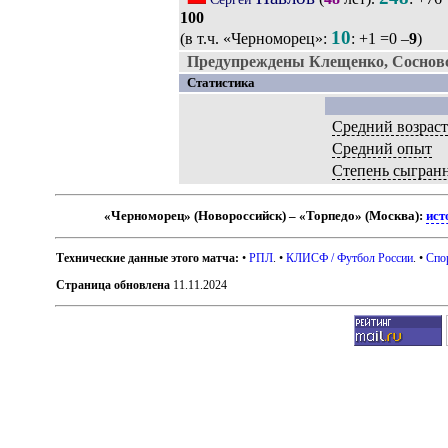
100
10
(в т.ч. «Черноморец»:
: +1 =0 –
9
)
Предупреждены Клещенко, Соснов
Статистика
Средний возрас
Средний опыт
Степень сыгран
«Черноморец» (Новороссийск) – «Торпедо» (Москва):
ист
Технические данные этого матча:
•
РПЛ
. •
КЛИСФ / Футбол России
. •
Спо
Страница обновлена
11.11.2024