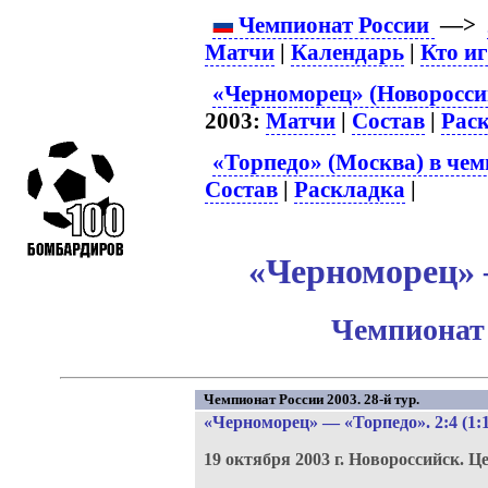
Чемпионат России
—>
Матчи
|
Календарь
|
Кто и
«Черноморец» (Новороссий
2003:
Матчи
|
Состав
|
Рас
«Торпедо» (Москва) в чем
Состав
|
Раскладка
|
«Черноморец» –
Чемпионат 
Чемпионат России 2003. 28-й тур.
«Черноморец»
—
«Торпедо»
. 2:4 (1:
19 октября 2003 г.
Новороссийск.
Це