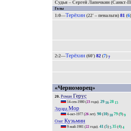
Судья – Сергей Лапочкин (Санкт-Пе
Голы
Терёхин
1:0—
(22' – пенальти)
81
(
6
Терёхин
2:2—
(60')
82
(
7
)
7
«Черноморец»
Герус
Роман
20.
29
28
14-сен-1980
(
23
года).
16
15
Мор
Эдуард
90
10
79
9
4-окт-1977
(
26
лет).
(
)
(
)
10
9
Кузьмин
Олег
41
5
35
4
9-май-1981
(
22
года).
(
)
(
)
5
4