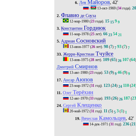
Майоров
, 42'
Лев
6.
2
/
13-окт-1969
(
34
года).
Флавио
де Соуза
2.
15
9
12-мар-1980
(
23
года).
15
9
Гордиюк
Константин
3.
66
54
11-мар-1978
(
25
лет).
23
21
Сосновский
Адриан
5.
98
7
93
7
13-июн-1977
(
26
лет).
(
)
(
)
7
7
Тчуйсе
Жерри-Кристиан
33.
109
65
107
64
13-янв-1975
(
28
лет).
(
)
(
26
Смирнов
Дмитрий
53
9
46
9
13-авг-1980
(
23
года).
(
)
(
)
9
9
Аюпов
Ансар
17.
123
24
110
24
23-мар-1972
(
31
год).
(
)
(
24
Терёхин
Олег
11.
193
26
187
2
12-авг-1970
(
33
года).
(
)
(
26
Клещенко
Сергей
24.
11
5
3
1
20-май-1972
(
31
год).
(
)
(
)
5
1
Камольцев
, 42'
Вячеслав
19.
236
21
14-дек-1971
(
31
год).
(