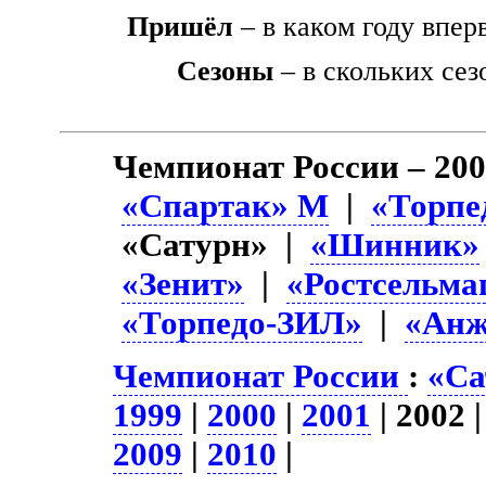
Пришёл
– в каком году впер
Сезоны
– в скольких сез
Чемпионат России – 20
«Спартак» М
|
«Торпе
«Сатурн» |
«Шинник»
«Зенит»
|
«Ростсельм
«Торпедо-ЗИЛ»
|
«Ан
Чемпионат России
:
«Са
1999
|
2000
|
2001
| 2002 
2009
|
2010
|