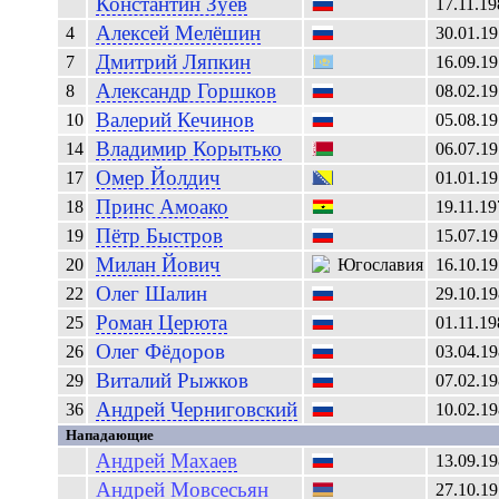
Константин
Зуев
17.11.19
Алексей
Мелёшин
4
30.01.1
Дмитрий
Ляпкин
7
16.09.1
Александр
Горшков
8
08.02.1
Валерий
Кечинов
10
05.08.1
Владимир
Корытько
14
06.07.1
Омер
Йолдич
17
01.01.1
Принс Амоако
18
19.11.19
Пётр
Быстров
19
15.07.1
Милан
Йович
20
16.10.1
Олег
Шалин
22
29.10.1
Роман
Церюта
25
01.11.19
Олег
Фёдоров
26
03.04.1
Виталий
Рыжков
29
07.02.1
Андрей
Черниговский
36
10.02.1
Нападающие
Андрей
Махаев
13.09.1
Андрей
Мовсесьян
27.10.1