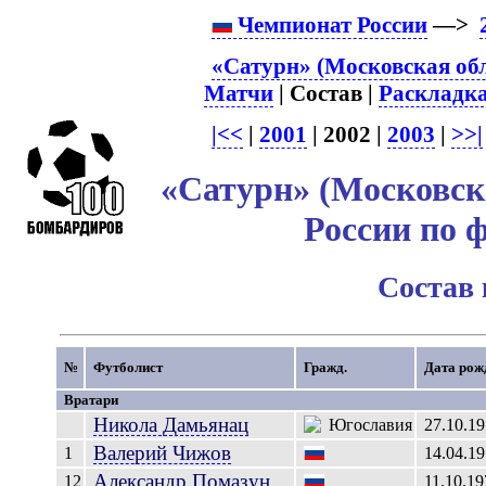
Чемпионат России
—>
«Сатурн» (Московская обл
Матчи
| Состав |
Раскладк
|<<
|
2001
| 2002 |
2003
|
>>|
«Сатурн» (Московска
России по 
Состав
№
Футболист
Гражд.
Дата рож
Вратари
Никола
Дамьянац
27.10.1
Валерий
Чижов
1
14.04.1
Александр
Помазун
12
11.10.19