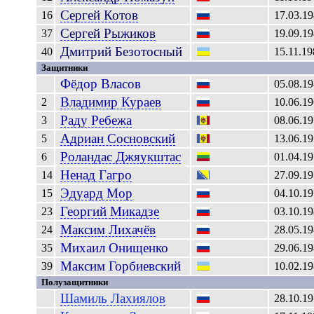
Сергей
Котов
16
17.03.1
Сергей
Рыжиков
37
19.09.1
Дмитрий
Безотосный
40
15.11.19
Защитники
Фёдор
Власов
05.08.1
Владимир
Кураев
2
10.06.1
Раду
Ребежа
3
08.06.1
Адриан
Сосновский
5
13.06.1
Роландас
Джяукштас
6
01.04.1
Ненад
Гагро
14
27.09.1
Эдуард
Мор
15
04.10.1
Георгий
Микадзе
23
03.10.1
Максим
Лихачёв
24
28.05.1
Михаил
Онищенко
35
29.06.1
Максим
Горбиевский
39
10.02.1
Полузащитники
Шамиль
Лахиялов
28.10.1