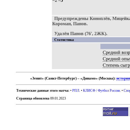
=2 –
5
Предупреждены Коноплёв, Мицейка,
Короман, Панов.
Удалён Панов (76', 2ЖК).
Статистика
Средний возр
Средний опы
Степень сыг
«Зенит» (Санкт-Петербург) – «Динамо» (Москва):
история
Технические данные этого матча:
•
РПЛ
. •
КЛИСФ / Футбол России
. •
Спо
Страница обновлена
09.01.2023