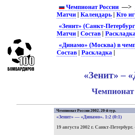
Чемпионат России
—>
Матчи
|
Календарь
|
Кто и
«Зенит» (Санкт-Петербург
Матчи
|
Состав
|
Раскладк
«Динамо» (Москва) в чем
Состав
|
Раскладка
|
«Зенит» – «
Чемпионат 
Чемпионат России 2002. 20-й тур.
«Зенит»
—
«Динамо»
. 1:2 (0:1)
19 августа 2002 г.
Санкт-Петербург.