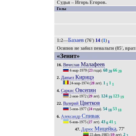
Судья – Игорь Егоров.
Голы
Базаев
1:2—
(76')
14
(
1
)
1
Осипов не забил пенальти (85', врат
«Зенит»
Малафеев
Вячеслав
16.
68
66
4-мар-1979
(
23
года).
20
20
Кирицэ
Даньел
2.
1
1
24-мар-1974
(
28
лет).
1
1
Овсепян
Саркис
4.
124
123
2-ноя-1972
(
29
лет).
19
19
Цветков
Валерий
22.
54
53
5-ноя-1977
(
24
года).
18
18
Спивак
Александр
6.
43
41
6-янв-1975
(
27
лет).
6
5
Мицейка
, 77'
Дарюс
47.
2
22-фев-1983
(
19
лет).
2