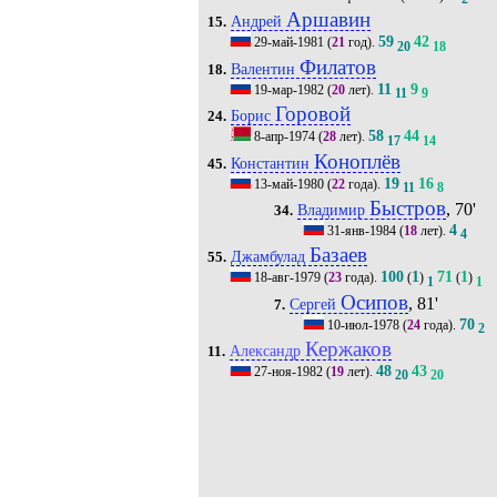
Аршавин
Андрей
15.
59
42
29-май-1981
(
21
год).
20
18
Филатов
Валентин
18.
11
9
19-мар-1982
(
20
лет).
11
9
Горовой
Борис
24.
58
44
8-апр-1974
(
28
лет).
17
14
Коноплёв
Константин
45.
19
16
13-май-1980
(
22
года).
11
8
Быстров
, 70'
Владимир
34.
4
31-янв-1984
(
18
лет).
4
Базаев
Джамбулад
55.
100
1
71
1
18-авг-1979
(
23
года).
(
)
(
)
1
1
Осипов
, 81'
Сергей
7.
70
10-июл-1978
(
24
года).
2
Кержаков
Александр
11.
48
43
27-ноя-1982
(
19
лет).
20
20