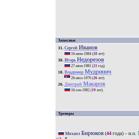
Запасные
Иванов
Сергей
31.
16-июн-1984
(
18
лет).
Недорезов
Игорь
38.
27-июн-1981
(
21
год).
Мудринич
Владимир
10.
26-июл-1976
(
26
лет).
Макаров
Дмитрий
26.
16-сен-1982
(
19
лет).
Тренеры
Бирюков
(
44
года) – и.о.
Михаил