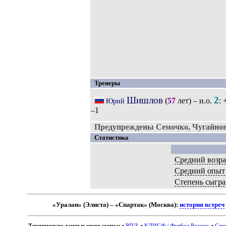
Тренеры
Шишлов
2
(
57
лет) – и.о.
: 
Юрий
–1
Предупреждены Семочко, Чугайнов
Статистика
Средний возра
Средний опыт
Степень сыгр
«Уралан» (Элиста) – «Спартак» (Москва):
история встреч
Технические данные этого матча:
•
РПЛ
. •
КЛИСФ / Футбол России
. •
Спо