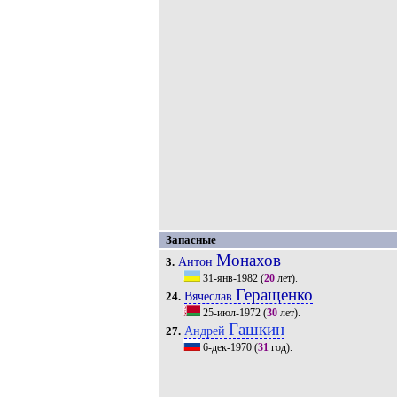
Запасные
Монахов
Антон
3.
31-янв-1982
(
20
лет).
Геращенко
Вячеслав
24.
25-июл-1972
(
30
лет).
Гашкин
Андрей
27.
6-дек-1970
(
31
год).