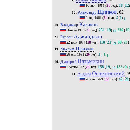
9.
18
12
10-июн-1981
(
21
год).
(
Щипков
, 82'
Александр
17.
2
1
6-апр-1981
(
21
год).
(
)
1
Казаков
Владимир
10.
251
19
236
19
26-ноя-1970
(
31
год).
(
)
(
19
Аджинджал
Руслан
21.
118
21
80
21
22-июн-1974
(
28
лет).
(
)
(
)
21
Примак
Максим
39.
1
1
26-окт-1981
(
20
лет).
1
1
Вязьмикин
Дмитрий
19.
158
19
133
9
27-сен-1972
(
29
лет).
(
)
(
)
19
Оспешинский
, 5
Андрей
11.
42
21
26-сен-1979
(
22
года).
(