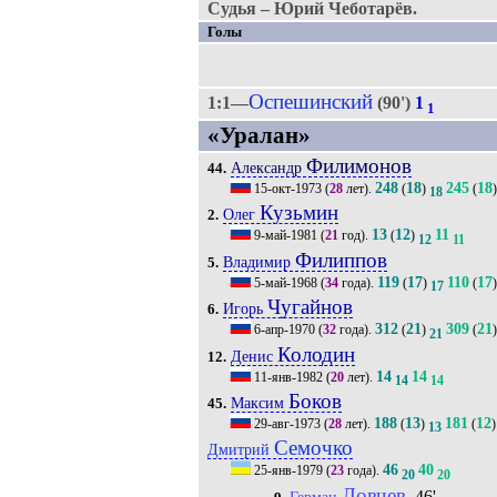
Судья – Юрий Чеботарёв.
Голы
Оспешинский
1:1—
(90')
1
1
«Уралан»
Филимонов
Александр
44.
248
18
245
18
15-окт-1973
(
28
лет).
(
)
(
)
18
Кузьмин
Олег
2.
13
12
11
9-май-1981
(
21
год).
(
)
12
11
Филиппов
Владимир
5.
119
17
110
17
5-май-1968
(
34
года).
(
)
(
)
17
Чугайнов
Игорь
6.
312
21
309
21
6-апр-1970
(
32
года).
(
)
(
)
21
Колодин
Денис
12.
14
14
11-янв-1982
(
20
лет).
14
14
Боков
Максим
45.
188
13
181
12
29-авг-1973
(
28
лет).
(
)
(
)
13
Семочко
Дмитрий
46
40
25-янв-1979
(
23
года).
20
20
Ловчев
, 46'
Герман