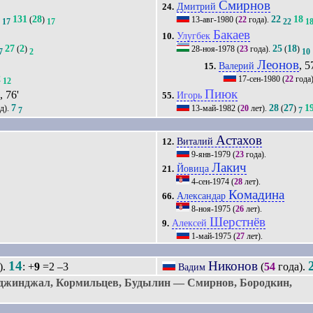
Смирнов
Дмитрий
24.
131
28
22
18
)
(
)
13-авг-1980
(
22
года).
17
17
22
1
Бакаев
Улугбек
10.
27
2
25
18
(
)
28-ноя-1978
(
23
года).
(
)
7
2
10
Леонов
, 5
Валерий
15.
2
17-сен-1980
(
22
года
12
н
Пиюк
, 76'
Игорь
55.
7
28
27
1
д).
13-май-1982
(
20
лет).
(
)
7
7
Астахов
Виталий
12.
9-янв-1979
(
23
года).
Лакич
Йовица
21.
4-сен-1974
(
28
лет).
Комадина
Александар
66.
8-ноя-1975
(
26
лет).
Шерстнёв
Алексей
9.
1-май-1975
(
27
лет).
14
Никонов
).
: +
9
=2 –3
(
54
года).
Вадим
жинджал, Кормильцев, Будылин — Смирнов, Бородкин,