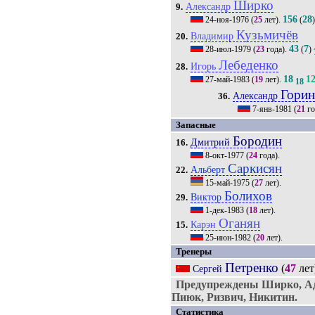
Ширко
Александр
9.
156
28
24-ноя-1976
(
25
лет).
(
Кузьмичёв
Владимир
20.
43
7
28-июл-1979
(
23
года).
(
)
Лебеденко
Игорь
28.
18
1
27-май-1983
(
19
лет).
18
Гори
Александр
36.
7-янв-1981
(
21
го
Запасные
Бородин
Дмитрий
16.
8-окт-1977
(
24
года).
Саркисян
Альберт
22.
15-май-1975
(
27
лет).
Болихов
Виктор
29.
1-дек-1983
(
18
лет).
Оганян
Карэн
15.
25-июн-1982
(
20
лет).
Тренеры
Петренко
(
47
лет
Сергей
Предупреждены Ширко, Ад
Пиюк, Ризвич, Никитин.
Статистика