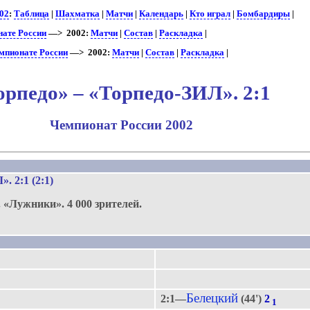
02
:
Таблица
|
Шахматка
|
Матчи
|
Календарь
|
Кто играл
|
Бомбардиры
|
нате России
—> 2002:
Матчи
|
Состав
|
Раскладка
|
мпионате России
—> 2002:
Матчи
|
Состав
|
Раскладка
|
орпедо» – «Торпедо-ЗИЛ». 2:1
Чемпионат России 2002
.
Л»
. 2:1 (2:1)
.
«Лужники».
4 000 зрителей.
Белецкий
2:1—
(44')
2
1