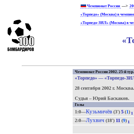
Чемпионат России
—>
20
«Торпедо» (Москва) в чемпио
«Торпедо-ЗИЛ» (Москва) в че
«Т
Чемпионат России 2002. 25-й тур
«Торпедо»
—
«Торпедо-ЗИ
28 сентября 2002 г.
Москва
Судья – Юрий Баскаков.
Голы
Кузьмичёв
1:0—
(3')
5
(
1
)
1
Лухвич
2:0—
(18')
11
(
9
)
1