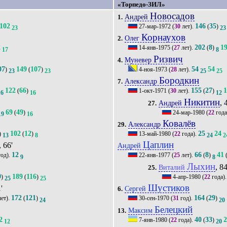
«Торпедо-ЗИЛ»
Новосадов
Андрей
1.
102
146
35
27-мар-1972
(
30
лет).
(
)
23
23
Корнаухов
Олег
2.
2
202
8
1
14-янв-1975
(
27
лет).
(
)
17
8
Ризвич
Муневер
4.
07
149
107
54
54
)
(
)
4-ноя-1973
(
28
лет).
23
23
25
25
Бородкин
Александр
7.
122
66
155
27
1
(
)
1-окт-1971
(
30
лет).
(
)
16
16
12
Никитин
, 
Андрей
27.
69
49
(
)
24-мар-1980
(
22
года
19
16
Ковалёв
Александр
29.
102
12
25
24
)
(
)
13-май-1980
(
22
года).
13
8
24
2
Цаплин
, 66'
Андрей
12
66
8
41
од).
22-янв-1977
(
25
лет).
(
)
9
8
Лыхин
, 84
Виталий
25.
9
189
116
)
(
)
4-апр-1980
(
22
года)
25
25
Шустиков
'
Сергей
6.
172
121
164
29
ет).
(
)
30-сен-1970
(
31
год).
(
)
24
20
Белецкий
Максим
13.
2
40
33
7-янв-1980
(
22
года).
(
)
12
20