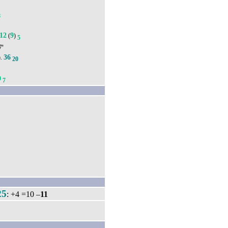
8
12
9
(
)
5
7'
36
).
20
9
7
25
: +4 =10 –
11