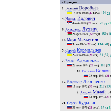
«Торпедо»
Воробьёв
Валерий
1.
104
14-янв-1970
(
32
года).
23
Йолович
Никола
4.
28
2
4-май-1979
(
23
года).
21
Лухвич
Александр
6.
150
1
21-фев-1970
(
32
года).
(
Махмутов
Марат
14.
134
78
3-сен-1975
(
27
лет).
(
)
Кормильцев
Сергей
5.
81
57
22-янв-1974
(
28
лет).
(
)
Аджинджал
Беслан
7.
118
21
22-июн-1974
(
28
лет).
(
Волков
Виталий
18.
22-мар-1981
(
21
г
Леонченко
Владимир
17.
217
13
11-апр-1972
(
30
лет).
(
Малай
, 31
Андрей
2.
13-мар-1973
(
29
л
Будылин
Сергей
21.
14
1
31-окт-1979
(
22
года).
14