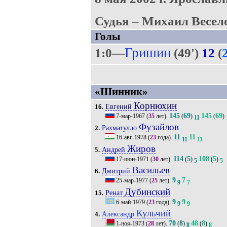
Судья – Михаил Весел
Голы
Гришин
1:0—
(49')
12
(
«Шинник»
Корнюхин
Евгений
16.
145
69
145
69
7-мар-1967
(
35
лет).
(
)
(
)
11
Фузайлов
Рахматулло
2.
11
11
16-авг-1978
(
23
года).
11
11
Жиров
Андрей
5.
114
5
108
5
17-июн-1971
(
30
лет).
(
)
(
)
5
5
Васильев
Дмитрий
6.
9
7
25-мар-1977
(
25
лет).
9
7
Дубинский
Ренат
15.
9
9
6-май-1979
(
23
года).
9
9
Кульчий
Александр
4.
70
8
48
8
1-ноя-1973
(
28
лет).
(
)
(
)
8
8