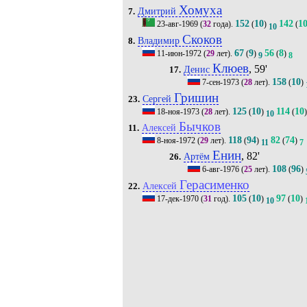
Хомуха
Дмитрий
7.
152
10
142
1
23-авг-1969
(
32
года).
(
)
(
10
Скоков
Владимир
8.
67
9
56
8
11-июн-1972
(
29
лет).
(
)
(
)
9
8
Клюев
, 59'
Денис
17.
158
10
7-сен-1973
(
28
лет).
(
)
Гришин
Сергей
23.
125
10
114
10
18-ноя-1973
(
28
лет).
(
)
(
)
10
Бычков
Алексей
11.
118
94
82
74
8-ноя-1972
(
29
лет).
(
)
(
)
11
7
Енин
, 82'
Артём
26.
108
96
6-авг-1976
(
25
лет).
(
)
Герасименко
Алексей
22.
105
10
97
10
17-дек-1970
(
31
год).
(
)
(
)
10