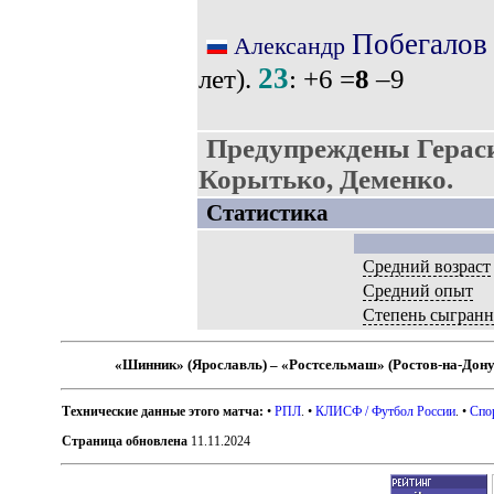
Побегалов
Александр
23
лет).
: +6 =
8
–9
Предупреждены Герас
Корытько, Деменко.
Статистика
Средний возраст
Средний опыт
Степень сыгранн
«Шинник» (Ярославль) – «Ростсельмаш» (Ростов-на-Дону
Технические данные этого матча:
•
РПЛ
. •
КЛИСФ / Футбол России
. •
Спо
Страница обновлена
11.11.2024