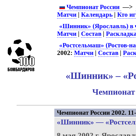
Чемпионат России
—>
Матчи
|
Календарь
|
Кто и
«Шинник» (Ярославль) в 
Матчи
|
Состав
|
Раскладк
«Ростсельмаш» (Ростов-на
2002:
Матчи
|
Состав
|
Рас
«Шинник» – «Ро
Чемпионат 
Чемпионат России 2002. 11-
«Шинник»
—
«Ростсе
8 мая 2002 г.
Ярославл