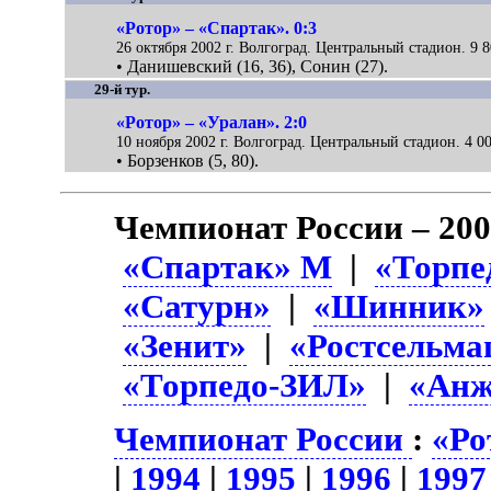
«Ротор» – «Спартак». 0:3
26 октября 2002 г. Волгоград. Центральный стадион. 9 8
• Данишевский (16, 36), Сонин (27).
29-й тур.
«Ротор» – «Уралан». 2:0
10 ноября 2002 г. Волгоград. Центральный стадион. 4 00
• Борзенков (5, 80).
Чемпионат России – 20
«Спартак» М
|
«Торпе
«Сатурн»
|
«Шинник»
«Зенит»
|
«Ростсельм
«Торпедо-ЗИЛ»
|
«Ан
Чемпионат России
:
«Ро
|
1994
|
1995
|
1996
|
1997