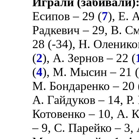
Играли (забивали)
Есипов
– 29 (
7
),
Е. 
Радкевич
– 29,
В. С
28 (
-34
),
Н. Оленико
(
2
),
А. Зернов
– 22 (
(
4
),
М. Мысин
– 21 
М. Бондаренко
– 20 
А. Гайдуков
– 14,
Р.
Котовенко
– 10,
А. 
– 9,
С. Парейко
– 3,