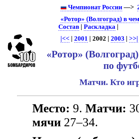
Чемпионат России
—>
«Ротор» (Волгоград) в че
Состав
|
Раскладка
|
|<<
|
2001
| 2002 |
2003
|
>>|
«Ротор» (Волгоград)
по футб
Матчи. Кто игр
Место:
9.
Матчи:
3
мячи
27–34.