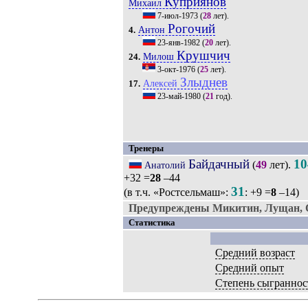
Куприянов
Михаил
7-июл-1973
(
28
лет).
Рогочий
Антон
4.
23-янв-1982
(
20
лет).
Крушчич
Милош
24.
3-окт-1976
(
25
лет).
Злыднев
Алексей
17.
23-май-1980
(
21
год).
Тренеры
Байдачный
10
(
49
лет).
Анатолий
+32 =
28
–44
31
(в т.ч. «Ростсельмаш»:
: +9 =
8
–14)
Предупреждены Микитин, Лущан, О
Статистика
Средний возраст
Средний опыт
Степень сыграннос