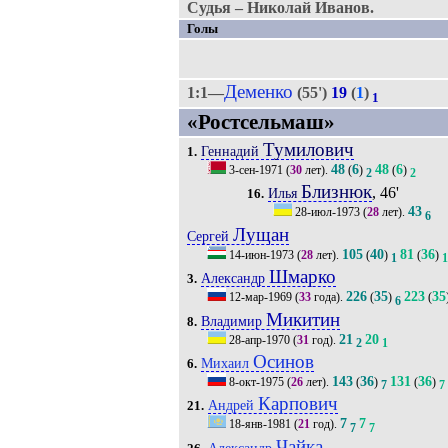
Судья – Николай Иванов.
Голы
Деменко
1:1—
(55')
19
(
1
)
1
«Ростсельмаш»
Тумилович
Геннадий
1.
48
6
48
6
3-сен-1971
(
30
лет).
(
)
(
)
2
2
Близнюк
, 46'
Илья
16.
43
28-июл-1973
(
28
лет).
6
Лущан
Сергей
105
40
81
36
14-июн-1973
(
28
лет).
(
)
(
)
1
1
Шмарко
Александр
3.
226
35
223
35
12-мар-1969
(
33
года).
(
)
(
6
Микитин
Владимир
8.
21
20
28-апр-1970
(
31
год).
2
1
Осинов
Михаил
6.
143
36
131
36
8-окт-1975
(
26
лет).
(
)
(
)
7
7
Карпович
Андрей
21.
7
7
18-янв-1981
(
21
год).
7
7
Чайка
Александр