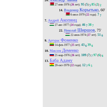
26.
95
5
85
2
27-янв-1976
(
26
лет).
(
)
(
)
5
2
Корытько
, 60'
Владимир
14.
7
6-июл-1979
(
22
года).
7
Акопянц
Андрей
7.
46
38
27-авг-1977
(
24
года).
7
7
Ширшов
, 75'
Николай
22.
51
22-июн-1974
(
27
лет).
6
Фоменко
Артурас
9.
43
39
14-фев-1977
(
25
лет).
6
6
Деменко
Максим
10.
109
7
97
6
21-мар-1976
(
26
лет).
(
)
(
)
7
6
Баба Адаму
13.
12
6
20-окт-1979
(
22
года).
7
5