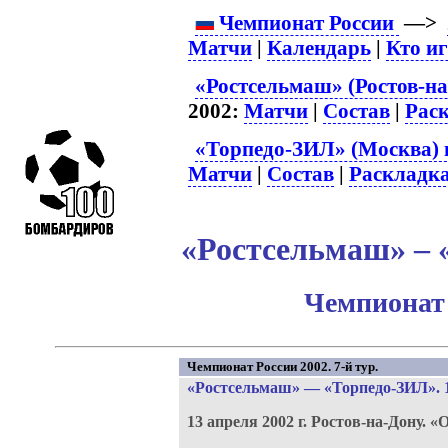
Чемпионат России
—>
Матчи
|
Календарь
|
Кто и
«Ростсельмаш» (Ростов-на
2002:
Матчи
|
Состав
|
Рас
«Торпедо-ЗИЛ» (Москва) 
Матчи
|
Состав
|
Раскладк
«Ростсельмаш» – 
Чемпионат 
Чемпионат России 2002. 7-й тур.
«Ростсельмаш»
—
«Торпедо-ЗИЛ»
. 
13 апреля 2002 г.
Ростов-на-Дону.
«О