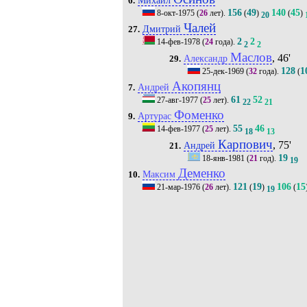
6.
156
49
140
45
8-окт-1975
(
26
лет).
(
)
(
)
20
Чалей
Дмитрий
27.
2
2
14-фев-1978
(
24
года).
2
2
Маслов
, 46'
Александр
29.
128
1
25-дек-1969
(
32
года).
(
Акопянц
Андрей
7.
61
52
27-авг-1977
(
25
лет).
22
21
Фоменко
Артурас
9.
55
46
14-фев-1977
(
25
лет).
18
13
Карпович
, 75'
Андрей
21.
19
18-янв-1981
(
21
год).
19
Деменко
Максим
10.
121
19
106
15
21-мар-1976
(
26
лет).
(
)
(
19