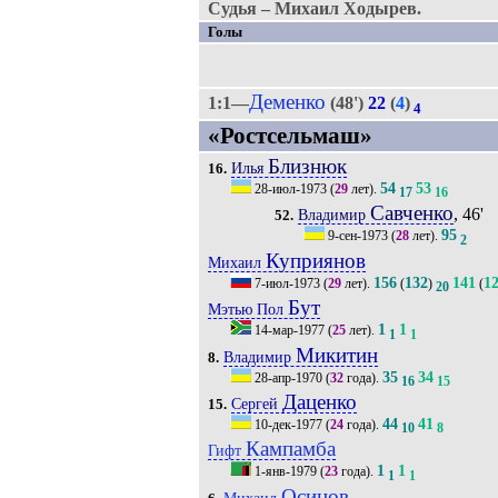
Судья – Михаил Ходырев.
Голы
Деменко
1:1—
(48')
22
(
4
)
4
«Ростсельмаш»
Близнюк
Илья
16.
54
53
28-июл-1973
(
29
лет).
17
16
Савченко
, 46'
Владимир
52.
95
9-сен-1973
(
28
лет).
2
Куприянов
Михаил
156
132
141
1
7-июл-1973
(
29
лет).
(
)
(
20
Бут
Мэтью Пол
1
1
14-мар-1977
(
25
лет).
1
1
Микитин
Владимир
8.
35
34
28-апр-1970
(
32
года).
16
15
Даценко
Сергей
15.
44
41
10-дек-1977
(
24
года).
10
8
Кампамба
Гифт
1
1
1-янв-1979
(
23
года).
1
1
Осинов
Михаил