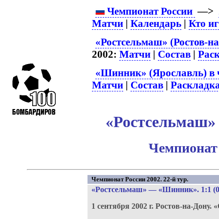
Чемпионат России
—>
Матчи
|
Календарь
|
Кто и
«Ростсельмаш» (Ростов-на
2002:
Матчи
|
Состав
|
Рас
«Шинник» (Ярославль) в 
Матчи
|
Состав
|
Раскладк
«Ростсельмаш» 
Чемпионат 
Чемпионат России 2002. 22-й тур.
«Ростсельмаш»
—
«Шинник»
. 1:1 (
1 сентября 2002 г.
Ростов-на-Дону.
«