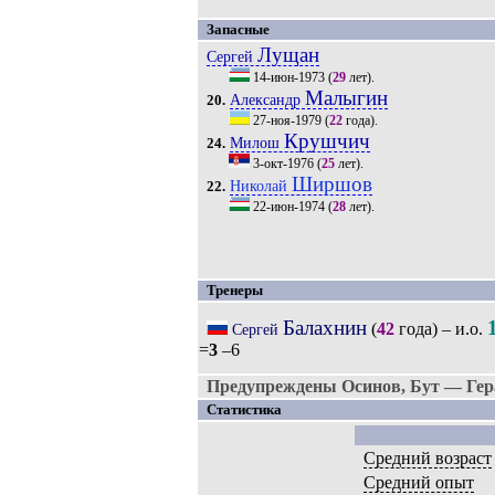
Запасные
Лущан
Сергей
14-июн-1973
(
29
лет).
Малыгин
Александр
20.
27-ноя-1979
(
22
года).
Крушчич
Милош
24.
3-окт-1976
(
25
лет).
Ширшов
Николай
22.
22-июн-1974
(
28
лет).
Тренеры
Балахнин
(
42
года) – и.о.
Сергей
=
3
–6
Предупреждены Осинов, Бут — Гера
Статистика
Средний возраст
Средний опыт