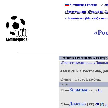
Чемпионат России
—>
20
«Ростсельмаш» (Ростов-на-До
«Локомотив» (Москва) в чемп
«Ро
Чемпионат России 2002. 10-й тур
«Ростсельмаш»
—
«Локом
4 мая 2002 г.
Ростов-на-Дон
Судья – Тарас Безубяк.
Голы
Корытько
1:0—
(23')
1
1
Деменко
2:1—
(39')
20
(
2
)
2