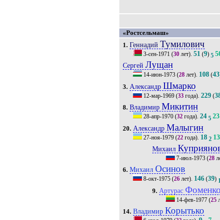
«Ростсельмаш»
Тумилович
Геннадий
1.
51
9
5
3-сен-1971
(
30
лет).
(
)
5
Лущан
Сергей
108
43
14-июн-1973
(
28
лет).
(
Шмарко
Александр
3.
229
3
12-мар-1969
(
33
года).
(
Микитин
Владимир
8.
24
23
28-апр-1970
(
32
года).
5
Малыгин
Александр
20.
18
1
27-ноя-1979
(
22
года).
2
Куприяно
Михаил
7-июл-1973
(
28
л
Осинов
Михаил
6.
146
39
8-окт-1975
(
26
лет).
(
)
Фоменк
Артурас
9.
14-фев-1977
(
25
л
Корытько
Владимир
14.