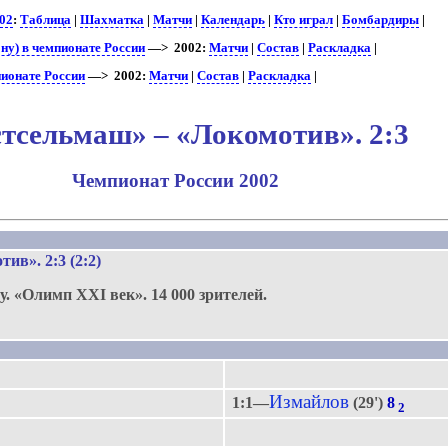
02
:
Таблица
|
Шахматка
|
Матчи
|
Календарь
|
Кто играл
|
Бомбардиры
|
ну) в чемпионате России
—> 2002:
Матчи
|
Состав
|
Раскладка
|
ионате России
—> 2002:
Матчи
|
Состав
|
Раскладка
|
стсельмаш» – «Локомотив». 2:3
Чемпионат России 2002
.
отив»
. 2:3 (2:2)
у.
«Олимп XXI век».
14 000 зрителей.
Измайлов
1:1—
(29')
8
2