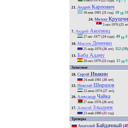
9
7
6-июл-1979
(
22
года).
9
7
Карпович
Андрей
21.
10
1
18-янв-1981
(
21
год).
10
Крушчи
Милош
24.
3-окт-1976
(
25
ле
Акопянц
Андрей
7.
49
4
27-авг-1977
(
24
года).
10
Деменко
Максим
10.
112
10
21-мар-1976
(
26
лет).
(
Баба Адаму
13.
15
9
20-окт-1979
(
22
года).
10
Запасные
Ивакин
Сергей
28.
24-май-1981
(
20
лет).
Ширшов
Николай
22.
22-июн-1974
(
27
лет).
Чайка
Александр
26.
27-янв-1976
(
26
лет).
Злыднев
Алексей
17.
23-май-1980
(
21
год).
Тренеры
Байдачный
(
4
Анатолий