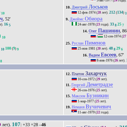
3-авг-1977
(
24
года)
Лоськов
Дмитрий
10.
0
212
134
12-фев-1974
(
28
лет).
(
)
10
1
ч
Обиора
, 52'
Джеймс
9.
16
33
25
т).
24-авг-1978
(
23
года).
5
8
7
Пашинин
, 86
Олег
14.
1
/
12-сен-1974
(
27
10
Пименов
Руслан
25.
100
9
48
29
)
(
)
25-ноя-1981
(
20
лет).
10
9
8
6
Евсеев
, 67'
Вадим
16.
8-янв-1976
(
26
лет).
8
Захарчук
Платон
12.
10-сен-1972
(
29
лет).
Деметрадзе
Георгий
11.
26-сен-1976
(
25
лет).
Бузникин
Максим
15.
1-мар-1977
(
25
лет).
Вучичевич
Неманя
19.
11-авг-1979
(
22
года).
107
9
лет).
: +33 =28 –
46