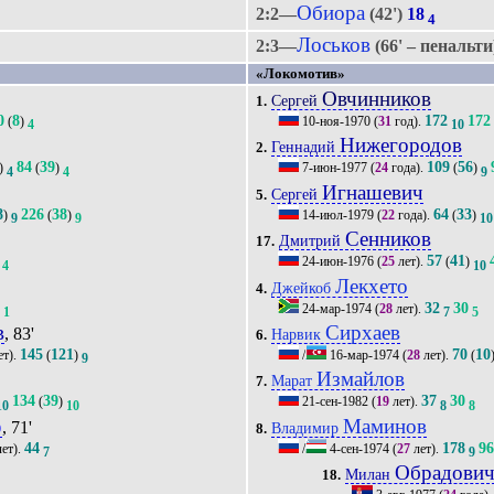
Обиора
2:2—
(42')
18
4
Лоськов
2:3—
(66' – пенальт
«Локомотив»
Овчинников
Сергей
1.
0
8
172
172
(
)
10-ноя-1970
(
31
год).
4
10
Нижегородов
Геннадий
2.
84
39
109
56
)
(
)
7-июн-1977
(
24
года).
(
)
4
4
9
Игнашевич
Сергей
5.
8
226
38
64
33
)
(
)
14-июл-1979
(
22
года).
(
)
9
9
10
Сенников
Дмитрий
17.
57
41
24-июн-1976
(
25
лет).
(
)
4
10
Лекхето
Джейкоб
4.
3
32
30
24-мар-1974
(
28
лет).
1
7
5
в
Сирхаев
, 83'
Нарвик
6.
145
121
70
10
ет).
(
)
/
16-мар-1974
(
28
лет).
(
9
Измайлов
Марат
7.
134
39
37
30
(
)
21-сен-1982
(
19
лет).
10
10
8
8
о
Маминов
, 71'
Владимир
8.
44
178
9
ет).
/
4-сен-1974
(
27
лет).
7
9
Обрадови
Милан
18.