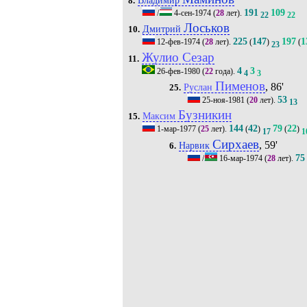
8.
191
109
/
4-сен-1974
(
28
лет).
22
22
Лоськов
Дмитрий
10.
225
147
197
1
12-фев-1974
(
28
лет).
(
)
(
23
Жулио Сезар
11.
4
3
26-фев-1980
(
22
года).
4
3
Пименов
, 86'
Руслан
25.
53
25-ноя-1981
(
20
лет).
13
Бузникин
Максим
15.
144
42
79
22
1-мар-1977
(
25
лет).
(
)
(
)
17
1
Сирхаев
, 59'
Нарвик
6.
75
/
16-мар-1974
(
28
лет).