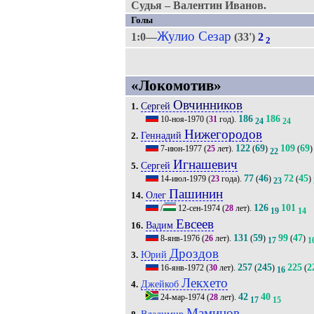
Судья – Валентин Иванов.
Голы
Жулио Сезар
1:0—
(33')
2
2
«Локомотив»
Овчинников
Сергей
1.
186
186
10-ноя-1970
(
31
год).
24
24
Нижегородов
Геннадий
2.
122
69
109
69
7-июн-1977
(
25
лет).
(
)
(
)
22
Игнашевич
Сергей
5.
77
46
72
45
14-июл-1979
(
23
года).
(
)
(
)
23
Пашинин
Олег
14.
126
101
/
12-сен-1974
(
28
лет).
19
14
Евсеев
Вадим
16.
131
59
99
47
8-янв-1976
(
26
лет).
(
)
(
)
17
1
Дроздов
Юрий
3.
257
245
225
2
16-янв-1972
(
30
лет).
(
)
(
16
Лекхето
Джейкоб
4.
42
40
24-мар-1974
(
28
лет).
17
15
Маминов
Владимир