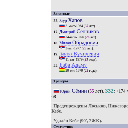
Запасные
Хапов
Заур
22.
21-окт-1964
(
37
лет).
Сенников
Дмитрий
17.
24-июн-1976
(
26
лет).
Обрадович
Милан
18.
3-авг-1977
(
25
лет).
Вучичевич
Неманя
19.
11-авг-1979
(
23
года).
Баба Адаму
55.
20-окт-1979
(
22
года).
Тренеры
Сёмин
332
(
55
лет).
: +174 
Юрий
68
Предупреждены Лоськов, Нижегоро
Кебе.
Удалён Кебе (90', 2ЖК).
Статистика