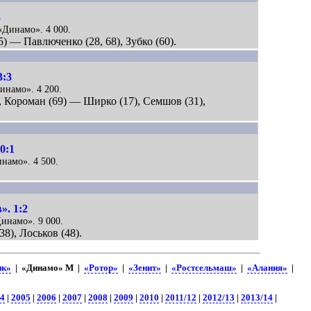
3
 «Динамо». 4 000.
5) — Павлюченко (28, 68), Зубко (60).
3:3
Динамо». 4 200.
), Короман (69) — Ширко (17), Семшов (31),
0:1
инамо». 4 500.
». 1:2
Динамо». 9 000.
8), Лоськов (48).
ик»
| «Динамо» М |
«Ротор»
|
«Зенит»
|
«Ростсельмаш»
|
«Алания»
|
4
|
2005
|
2006
|
2007
|
2008
|
2009
|
2010
|
2011/12
|
2012/13
|
2013/14
|