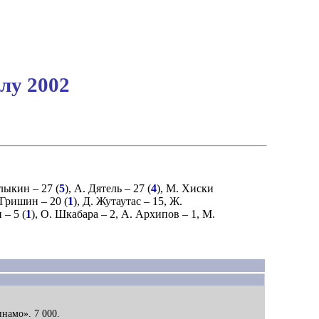
лу 2002
улыкин
– 27 (
5
),
А. Дятель
– 27 (
4
),
М. Хиски
 Гришин
– 20 (
1
),
Д. Жутаутас
– 15,
Ж.
н
– 5 (
1
),
О. Шкабара
– 2,
А. Архипов
– 1,
М.
0
инамо». 7 000.