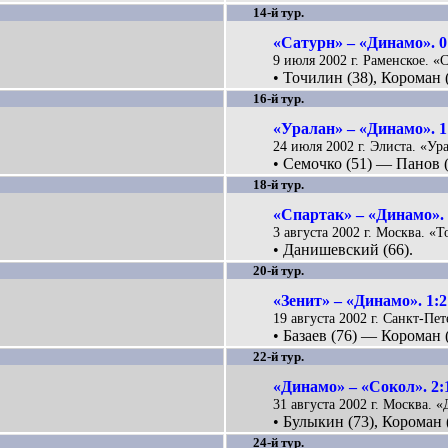
14-й тур.
«Сатурн» – «Динамо». 0
9 июля 2002 г. Раменское. «С
• Точилин (38), Короман (
16-й тур.
«Уралан» – «Динамо». 1
24 июля 2002 г. Элиста. «Ура
• Семочко (51) — Панов (2
18-й тур.
«Спартак» – «Динамо». 
3 августа 2002 г. Москва. «Т
• Данишевский (66).
20-й тур.
«Зенит» – «Динамо». 1:2
19 августа 2002 г. Санкт-Пет
• Базаев (76) — Короман (
22-й тур.
«Динамо» – «Сокол». 2:
31 августа 2002 г. Москва. 
• Булыкин (73), Короман 
24-й тур.