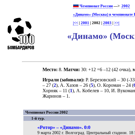
Чемпионат России
—>
2002
«Динамо» (Москва) в чемпионате 
|<<
|
2001
| 2002 |
2003
|
>>|
«Динамо» (Москв
Место:
8.
Матчи:
30: +12 =6 –12 (42 очка),
Играли (забивали):
Р. Березовский
– 30 (
-33
– 27 (
2
),
А. Хазов
– 26 (
5
),
О. Короман
– 24 (
Хорняк
– 11 (
1
),
А. Кобелев
– 10,
И. Вукома
Жаринов
– 1.
Чемпионат России 2002
1-й тур.
«Ротор» – «Динамо». 0:0
9 марта 2002 г. Волгоград. Центральный стадион. 18 