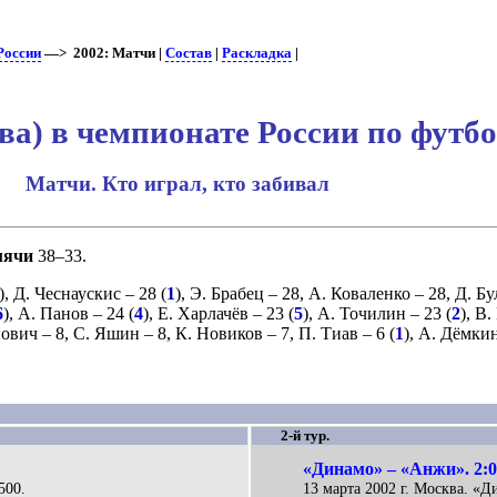
России
—> 2002: Матчи |
Состав
|
Раскладка
|
а) в чемпионате России по футбо
Матчи. Кто играл, кто забивал
мячи
38–33.
),
Д. Чеснаускис
– 28 (
1
),
Э. Брабец
– 28,
А. Коваленко
– 28,
Д. Б
6
),
А. Панов
– 24 (
4
),
Е. Харлачёв
– 23 (
5
),
А. Точилин
– 23 (
2
),
В.
нович
– 8,
С. Яшин
– 8,
К. Новиков
– 7,
П. Тиав
– 6 (
1
),
А. Дёмки
2-й тур.
«Динамо» – «Анжи». 2:
500.
13 марта 2002 г. Москва. «Д