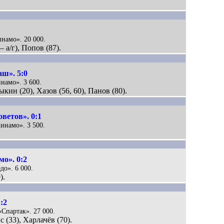
инамо». 20 000.
 а/г), Попов (87).
ш». 5:0
инамо». 3 600.
ыкин (20), Хазов (56, 60), Панов (80).
ветов». 0:1
Динамо». 3 500.
о». 0:2
до». 6 000.
).
:2
«Спартак». 27 000.
 (33), Харлачёв (70).