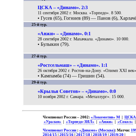
ЦСКА – «Динамо». 2:3
11 сентября 2002 г. Москва. «Торпедо». 8 500.
• Гусев (65), Гогниев (89) — Панов (6), Харлачё
25-й тур.
«Анжи» – «Динамо». 0:1
28 сентября 2002 г. Махачкала. «Динамо». 10 000.
• Булыкин (79).
27-й тур.
«Ростсельмаш» – «Динамо». 1:1
26 октября 2002 г. Ростов-на-Дону. «Олимп XXI век»
• Кампамба (74) — Гришин (54).
29-й тур.
«Крылья Советов» – «Динамо». 0:0
10 ноября 2002 г. Самара. «Металлург». 15 000.
Чемпионат России – 2002:
«Локомотив» М
|
ЦСКА
«Уралан»
|
«Торпедо-ЗИЛ»
|
«Анжи»
|
«Сокол»
Чемпионат России
:
«Динамо» (Москва)
: Матчи:
19
2014/15
|
2015/16
|
2017/18
|
2018/19
|
2019/20
|