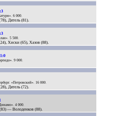
:3
атурн». 6 000.
78), Дятель (81).
:3
лан». 5 500.
4), Хиски (65), Хазов (88).
1:0
орпедо». 9 000.
ербург. «Петровский». 16 000.
28), Дятель (72).
1
«Динамо». 4 000.
(83) — Володенков (88).