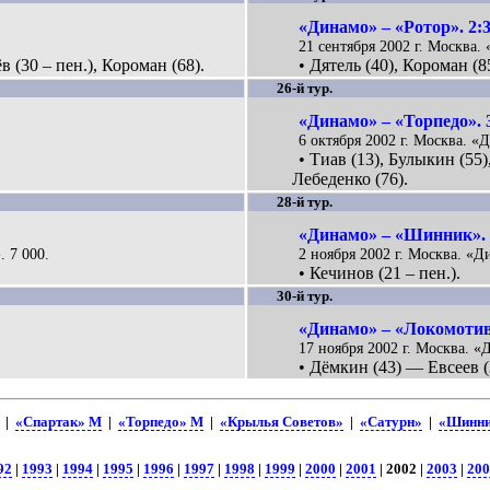
«Динамо» – «Ротор». 2:
21 сентября 2002 г. Москва.
в (30 – пен.), Короман (68).
• Дятель (40), Короман (8
26-й тур.
«Динамо» – «Торпедо». 
6 октября 2002 г. Москва. «
• Тиав (13), Булыкин (55
Лебеденко (76).
28-й тур.
«Динамо» – «Шинник». 
. 7 000.
2 ноября 2002 г. Москва. «Д
• Кечинов (21 – пен.).
30-й тур.
«Динамо» – «Локомотив
17 ноября 2002 г. Москва. «
• Дёмкин (43) — Евсеев (3
|
«Спартак» М
|
«Торпедо» М
|
«Крылья Советов»
|
«Сатурн»
|
«Шинн
|
92
|
1993
|
1994
|
1995
|
1996
|
1997
|
1998
|
1999
|
2000
|
2001
| 2002 |
2003
|
200