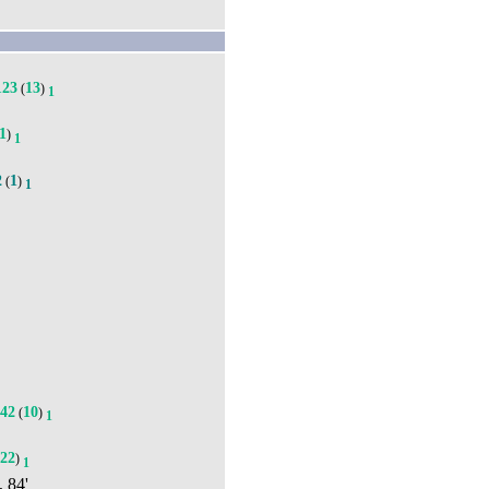
123
13
(
)
1
1
)
1
2
1
(
)
1
142
10
(
)
1
22
(
)
1
, 84'