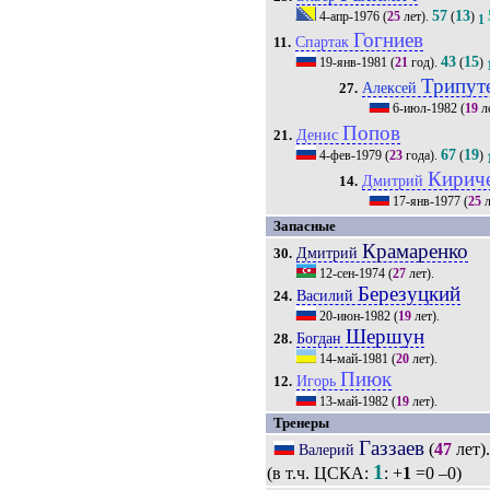
57
13
4-апр-1976
(
25
лет).
(
)
1
Гогниев
Спартак
11.
43
15
19-янв-1981
(
21
год).
(
)
Трипут
Алексей
27.
6-июл-1982
(
19
л
Попов
Денис
21.
67
19
4-фев-1979
(
23
года).
(
)
Кирич
Дмитрий
14.
17-янв-1977
(
25
л
Запасные
Крамаренко
Дмитрий
30.
12-сен-1974
(
27
лет).
Березуцкий
Василий
24.
20-июн-1982
(
19
лет).
Шершун
Богдан
28.
14-май-1981
(
20
лет).
Пиюк
Игорь
12.
13-май-1982
(
19
лет).
Тренеры
Газзаев
(
47
лет)
Валерий
1
(в т.ч. ЦСКА:
: +
1
=0 –0)