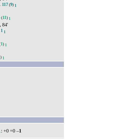
117
9
).
(
)
1
6
11
(
)
1
, 84'
1
.
1
1
(
)
1
1
)
1
1
: +0 =0 –
1