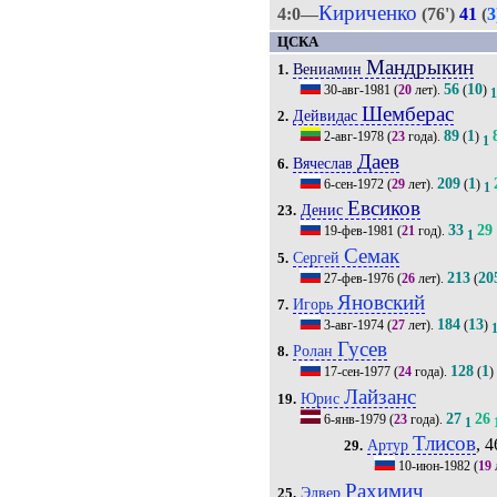
Кириченко
4:0—
(76')
41
(
3
ЦСКА
Мандрыкин
Вениамин
1.
56
10
30-авг-1981
(
20
лет).
(
)
Шемберас
Дейвидас
2.
89
1
2-авг-1978
(
23
года).
(
)
1
Даев
Вячеслав
6.
209
1
6-сен-1972
(
29
лет).
(
)
1
Евсиков
Денис
23.
33
29
19-фев-1981
(
21
год).
1
Семак
Сергей
5.
213
20
27-фев-1976
(
26
лет).
(
Яновский
Игорь
7.
184
13
3-авг-1974
(
27
лет).
(
)
Гусев
Ролан
8.
128
1
17-сен-1977
(
24
года).
(
)
Лайзанс
Юрис
19.
27
26
6-янв-1979
(
23
года).
1
Тлисов
, 4
Артур
29.
10-июн-1982
(
19
Рахимич
Элвер
25.