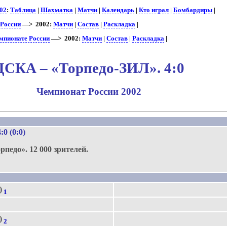
02
:
Таблица
|
Шахматка
|
Матчи
|
Календарь
|
Кто играл
|
Бомбардиры
|
 России
—> 2002:
Матчи
|
Состав
|
Раскладка
|
мпионате России
—> 2002:
Матчи
|
Состав
|
Раскладка
|
ЦСКА – «Торпедо-ЗИЛ». 4:0
Чемпионат России 2002
4:0 (0:0)
орпедо».
12 000 зрителей.
)
1
)
2