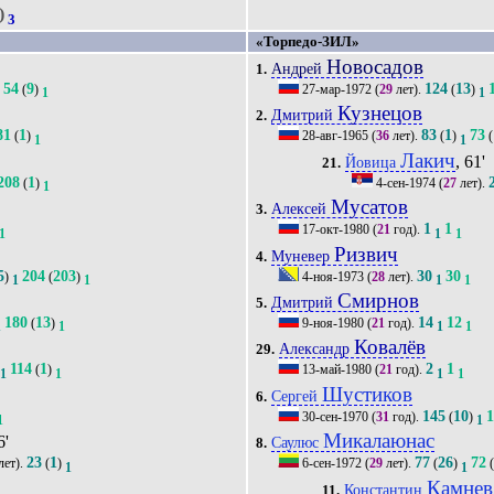
)
3
«Торпедо-ЗИЛ»
Новосадов
Андрей
1.
54
9
124
13
(
)
27-мар-1972
(
29
лет).
(
)
1
1
1
Кузнецов
Дмитрий
2.
81
1
83
1
73
(
)
28-авг-1965
(
36
лет).
(
)
(
1
1
Лакич
, 61'
Йовица
21.
208
1
(
)
4-сен-1974
(
27
лет).
1
Мусатов
Алексей
3.
1
1
17-окт-1980
(
21
год).
1
1
1
Ризвич
Муневер
4.
5
204
203
30
30
)
(
)
4-ноя-1973
(
28
лет).
1
1
1
1
Смирнов
Дмитрий
5.
180
13
14
12
(
)
9-ноя-1980
(
21
год).
1
1
1
1
Ковалёв
Александр
29.
114
1
2
1
(
)
13-май-1980
(
21
год).
1
1
1
1
Шустиков
Сергей
6.
145
10
30-сен-1970
(
31
год).
(
)
1
1
Микалаюнас
6'
Саулюс
8.
23
1
77
26
72
лет).
(
)
6-сен-1972
(
29
лет).
(
)
1
1
Камнев
Константин
11.