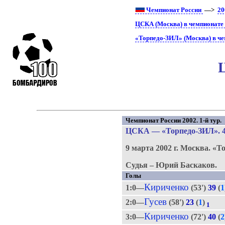
Чемпионат России
—>
20
ЦСКА (Москва) в чемпионате
«Торпедо-ЗИЛ» (Москва) в че
Чемпионат России 2002. 1-й тур.
ЦСКА
—
«Торпедо-ЗИЛ»
. 
9 марта 2002 г.
Москва.
«Т
Судья – Юрий Баскаков.
Голы
Кириченко
1:0—
(53')
39
(
1
Гусев
2:0—
(58')
23
(
1
)
1
Кириченко
3:0—
(72')
40
(
2