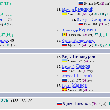
57
13
(
)
20-июн-1972
(
29
лет
1
Белецкий
Максим
13.
31
5
21
14
1
(
)
7-янв-1980
(
22
года).
(
)
1
1
1
ень
Смирнов
, 76'
Дмитрий
24.
4
1
ет).
(
)
13-авг-1980
(
21
год)
1
Куртиян
Александр
26.
37
16
57
1
41
(
)
11-фев-1974
(
28
лет).
(
)
1
1
1
енко
Куличенко
, 46'
Сергей
18.
109
1
11
1
2
ет).
(
)
3-фев-1978
(
24
года).
(
)
(
1
1
Винокуров
Вадим
16.
25-июл-1975
(
26
лет).
Леонов
Валерий
15.
17-сен-1980
(
21
год).
Шерстнёв
Алексей
9.
1-май-1975
(
26
лет).
Мазнов
Горан
37.
22-апр-1981
(
20
лет).
276
.
: +
133
=63 –80
Никонов
(
53
года).
Вадим