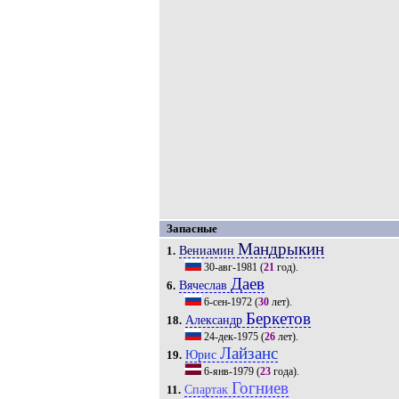
Запасные
Мандрыкин
Вениамин
1.
30-авг-1981
(
21
год).
Даев
Вячеслав
6.
6-сен-1972
(
30
лет).
Беркетов
Александр
18.
24-дек-1975
(
26
лет).
Лайзанс
Юрис
19.
6-янв-1979
(
23
года).
Гогниев
Спартак
11.