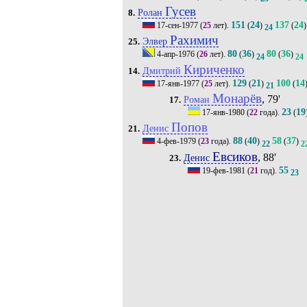
Гусев
Ролан
8.
151
24
137
24
17-сен-1977
(
25
лет).
(
)
(
)
24
Рахимич
Элвер
25.
80
36
80
36
4-апр-1976
(
26
лет).
(
)
(
)
24
24
Кириченко
Дмитрий
14.
129
21
100
14
17-янв-1977
(
25
лет).
(
)
(
21
Монарёв
, 79'
Роман
17.
23
19
17-янв-1980
(
22
года).
(
Попов
Денис
21.
88
40
58
37
4-фев-1979
(
23
года).
(
)
(
)
22
2
Евсиков
, 88'
Денис
23.
55
19-фев-1981
(
21
год).
23