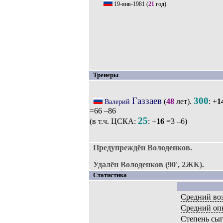
19-янв-1981
(
21
год).
Тренеры
Газзаев
300
(
48
лет).
: +
1
Валерий
=66 –86
25
(в т.ч. ЦСКА:
: +
16
=3 –6)
Предупреждён Володенков.
Удалён Володенков (90', 2ЖК).
Статистика
Средний во
Средний оп
Степень сы