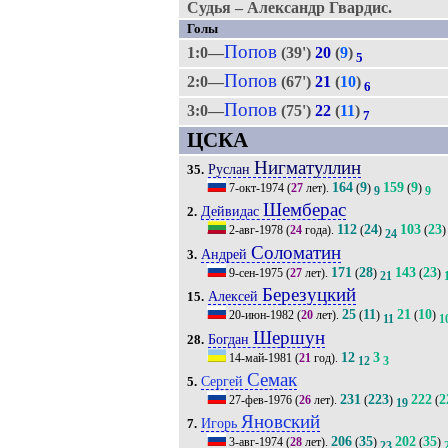
Судья – Александр Гвардис.
Голы
Попов
1:0—
(39')
20
(
9
)
5
Попов
2:0—
(67')
21
(
10
)
6
Попов
3:0—
(75')
22
(
11
)
7
ЦСКА
Нигматуллин
Руслан
35.
164
9
159
9
7-окт-1974
(
27
лет).
(
)
(
)
9
9
Шемберас
Дейвидас
2.
112
24
103
23
2-авг-1978
(
24
года).
(
)
(
)
24
Соломатин
Андрей
3.
171
28
143
23
9-сен-1975
(
27
лет).
(
)
(
)
21
Березуцкий
Алексей
15.
25
11
21
10
20-июн-1982
(
20
лет).
(
)
(
)
11
1
Шершун
Богдан
28.
12
3
14-май-1981
(
21
год).
12
3
Семак
Сергей
5.
231
223
222
2
27-фев-1976
(
26
лет).
(
)
(
19
Яновский
Игорь
7.
206
35
202
35
3-авг-1974
(
28
лет).
(
)
(
)
23