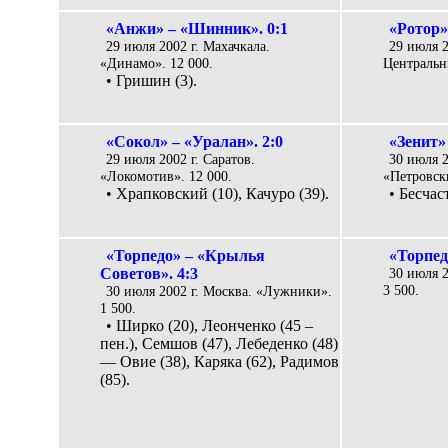
«Анжи» – «Шинник». 0:1
«Ротор»
29 июля 2002 г. Махачкала.
29 июля 2
«Динамо». 12 000.
Центральн
• Гришин (3).
«Сокол» – «Уралан». 2:0
«Зенит»
29 июля 2002 г. Саратов.
30 июля 2
«Локомотив». 12 000.
«Петровски
• Храпковский (10), Качуро (39).
• Бесчас
«Торпедо» – «Крылья
«Торпед
Советов». 4:3
30 июля 2
3 500.
30 июля 2002 г. Москва. «Лужники».
1 500.
• Ширко (20), Леонченко (45 –
пен.), Семшов (47), Лебеденко (48)
— Овие (38), Каряка (62), Радимов
(85).