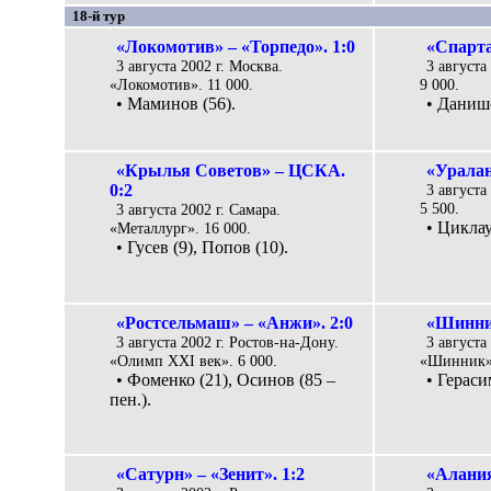
18-й тур
«Локомотив» – «Торпедо». 1:0
«Спарта
3 августа 2002 г. Москва.
3 августа
«Локомотив». 11 000.
9 000.
• Маминов (56).
• Даниш
«Крылья Советов» – ЦСКА.
«Уралан
0:2
3 августа
5 500.
3 августа 2002 г. Самара.
• Циклау
«Металлург». 16 000.
• Гусев (9), Попов (10).
«Ростсельмаш» – «Анжи». 2:0
«Шинник
3 августа 2002 г. Ростов-на-Дону.
3 августа
«Олимп XXI век». 6 000.
«Шинник».
• Фоменко (21), Осинов (85 –
• Гераси
пен.).
«Сатурн» – «Зенит». 1:2
«Алания