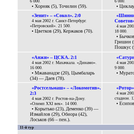
6 000.
6 000.
• Хорняк (5), Точилин (59).
• Циклау
«Зенит» – «Сокол». 2:0
«Шинни
4 мая 2002 г. Санкт-Петербург.
Советов»
«Петровский». 21 500.
4 мая 200
• Цветков (29), Кержаков (70).
18 000.
• Бычков
Гришин (
Пошкус (9
«Анжи» – ЦСКА. 2:1
«Сатурн
4 мая 2002 г. Махачкала. «Динамо».
4 мая 200
16 000.
9 000.
• Мжаванадзе (20), Цымбаларь
• Мурато
(34) — Даев (78).
«Ростсельмаш» – «Локомотив».
«Ротор»
2:3
4 мая 200
стадион. 1
4 мая 2002 г. Ростов-на-Дону.
• Есипов
«Олимп XXI век». 14 000.
• Корытько (23), Деменко (39) —
Измайлов (29), Обиора (42),
Лоськов (66 – пен.).
11-й тур