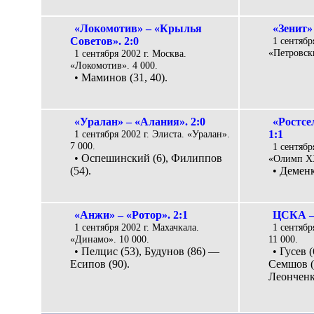
«Локомотив» – «Крылья
«Зенит»
Советов». 2:0
1 сентябр
«Петровски
1 сентября 2002 г. Москва.
«Локомотив». 4 000.
• Маминов (31, 40).
«Уралан» – «Алания». 2:0
«Ростс
1 сентября 2002 г. Элиста. «Уралан».
1:1
7 000.
1 сентябр
• Оспешинский (6), Филиппов
«Олимп XX
(54).
• Деменк
«Анжи» – «Ротор». 2:1
ЦСКА – 
1 сентября 2002 г. Махачкала.
1 сентябр
«Динамо». 10 000.
11 000.
• Пелцис (53), Будунов (86) —
• Гусев 
Есипов (90).
Семшов (
Леонченко