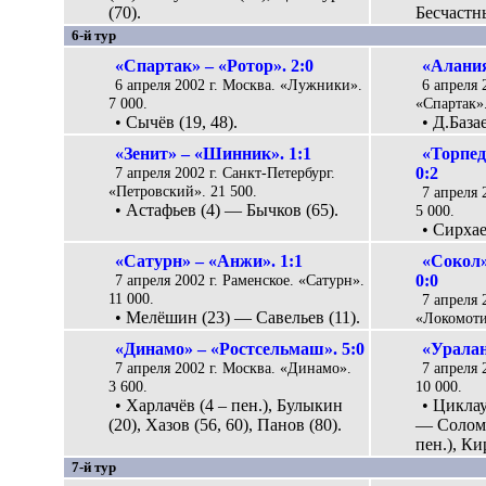
(70).
Бесчастны
6-й тур
«Спартак» – «Ротор». 2:0
«Алания
6 апреля 2002 г. Москва. «Лужники».
6 апреля 
7 000.
«Спартак».
• Сычёв (19, 48).
• Д.База
«Зенит» – «Шинник». 1:1
«Торпед
7 апреля 2002 г. Санкт-Петербург.
0:2
«Петровский». 21 500.
7 апреля 
• Астафьев (4) — Бычков (65).
5 000.
• Сирхае
«Сатурн» – «Анжи». 1:1
«Сокол»
7 апреля 2002 г. Раменское. «Сатурн».
0:0
11 000.
7 апреля 
• Мелёшин (23) — Савельев (11).
«Локомоти
«Динамо» – «Ростсельмаш». 5:0
«Уралан
7 апреля 2002 г. Москва. «Динамо».
7 апреля 
3 600.
10 000.
• Харлачёв (4 – пен.), Булыкин
• Циклау
(20), Хазов (56, 60), Панов (80).
— Соломат
пен.), Ки
7-й тур