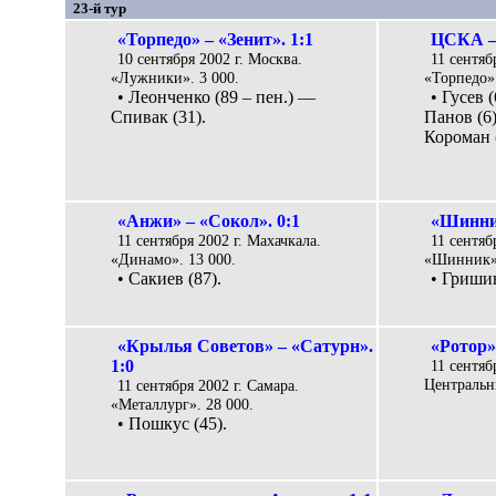
23-й тур
«Торпедо» – «Зенит». 1:1
ЦСКА – 
10 сентября 2002 г. Москва.
11 сентяб
«Лужники». 3 000.
«Торпедо».
• Леонченко (89 – пен.) —
• Гусев 
Спивак (31).
Панов (6)
Короман (
«Анжи» – «Сокол». 0:1
«Шинник
11 сентября 2002 г. Махачкала.
11 сентяб
«Динамо». 13 000.
«Шинник».
• Сакиев (87).
• Гришин
«Крылья Советов» – «Сатурн».
«Ротор»
1:0
11 сентяб
Центральн
11 сентября 2002 г. Самара.
«Металлург». 28 000.
• Пошкус (45).