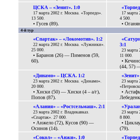
ЦСКА – «Зенит». 1:0
«Торпед
17 марта 2002 г. Москва. «Торпедо».
17 марта
13 500.
4 500.
• Гусев (89).
• Оганян
4-й тур
«Спартак» – «Локомотив». 1:2
«Сатурн
22 марта 2002 г. Москва. «Лужники».
3:1
25 000.
23 марта 
• Баранов (26) — Пименов (59,
11 000.
60).
• Кечино
(44, 57) 
«Динамо» – ЦСКА. 1:2
«Зенит»
23 марта 2002 г. Москва. «Динамо».
23 марта 
20 000.
«Петровски
• Хиски (50) — Хиски (4 – а/г),
• Астафь
Попов (87).
Лебеденко
«Алания» – «Ростсельмаш». 2:1
«Уралан
23 марта 2002 г. Владикавказ.
23 марта 
«Спартак». 27 000.
8 800.
• Анжело (72), Кусов (90) —
• Цикла
Осинов (14).
(79).
«Сокол» – «Анжи». 1:0
«Торпед