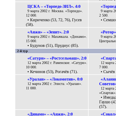
ЦСКА – «Торпедо-ЗИЛ». 4:0
«Торпед
9 марта 2002 г. Москва. «Торпедо».
9 марта 2
12 000.
2 500.
• Кириченко (53, 72, 76), Гусев
• Семшов
(58).
«Анжи» – «Зенит». 2:0
«Ротор»
9 марта 2002 г. Махачкала. «Динамо».
9 марта 2
15 000.
Центральн
• Будунов (51), Прудиус (85).
2-й тур
«Сатурн» – «Ростсельмаш». 2:0
«Спарта
12 марта 2002 г. Раменское. «Сатурн».
12 марта
10 000.
7 000.
• Кечинов (53), Рогачёв (71).
• Сычёв 
«Уралан» – «Локомотив». 0:0
«Алани
12 марта 2002 г. Элиста. «Уралан».
Советов»
11 000.
12 марта 
«Спартак».
• Имедад
Гаушо (43
(57).
«Динамо» – «Анжи». 2:0
«Сокол»