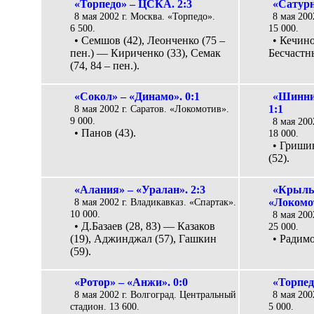
«Торпедо» – ЦСКА. 2:3
«Сатурн
8 мая 2002 г. Москва. «Торпедо».
8 мая 200
6 500.
15 000.
• Семшов (42), Леонченко (75 –
• Кечино
пен.) — Кириченко (33), Семак
Бесчастны
(74, 84 – пен.).
«Сокол» – «Динамо». 0:1
«Шинни
8 мая 2002 г. Саратов. «Локомотив».
1:1
9 000.
8 мая 200
• Панов (43).
18 000.
• Гриши
(52).
«Алания» – «Уралан». 2:3
«Крыль
8 мая 2002 г. Владикавказ. «Спартак».
«Локомот
10 000.
8 мая 200
• Д.Базаев (28, 83) — Казаков
25 000.
(19), Аджинджал (57), Гашкин
• Радимо
(59).
«Ротор» – «Анжи». 0:0
«Торпед
8 мая 2002 г. Волгоград. Центральный
8 мая 200
стадион. 13 600.
5 000.