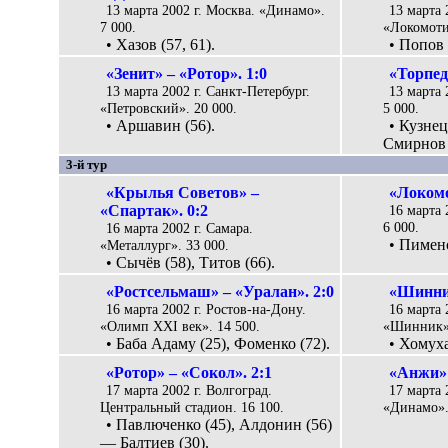
13 марта 2002 г. Москва. «Динамо».
13 марта 
7 000.
«Локомоти
• Хазов (57, 61).
• Попов 
«Зенит» – «Ротор». 1:0
«Торпед
13 марта 2002 г. Санкт-Петербург.
13 марта 
«Петровский». 20 000.
5 000.
• Аршавин (56).
• Кузнец
Смирнов 
3-й тур
«Крылья Советов» –
«Локомо
«Спартак». 0:2
16 марта 
6 000.
16 марта 2002 г. Самара.
• Пимено
«Металлург». 33 000.
• Сычёв (58), Титов (66).
«Ростсельмаш» – «Уралан». 2:0
«Шинник
16 марта 2002 г. Ростов-на-Дону.
16 марта 
«Олимп XXI век». 14 500.
«Шинник».
• Баба Адаму (25), Фоменко (72).
• Хомуха
«Ротор» – «Сокол». 2:1
«Анжи» 
17 марта 2002 г. Волгоград.
17 марта 
Центральный стадион. 16 100.
«Динамо».
• Павлюченко (45), Алдонин (56)
— Балтиев (30).