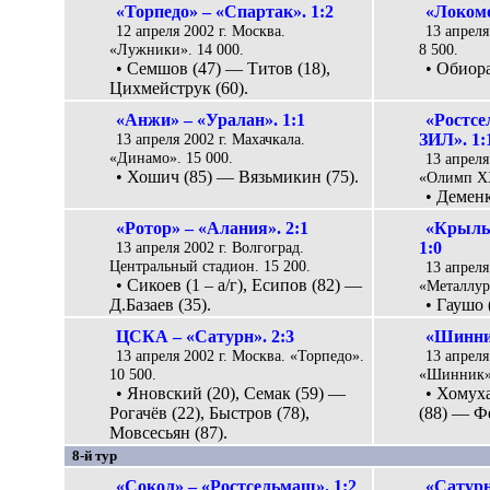
«Торпедо» – «Спартак». 1:2
«Локомо
12 апреля 2002 г. Москва.
13 апреля
«Лужники». 14 000.
8 500.
• Семшов (47) — Титов (18),
• Обиора
Цихмейструк (60).
«Анжи» – «Уралан». 1:1
«Ростсе
13 апреля 2002 г. Махачкала.
ЗИЛ». 1:
«Динамо». 15 000.
13 апреля
• Хошич (85) — Вязьмикин (75).
«Олимп XX
• Деменк
«Ротор» – «Алания». 2:1
«Крылья
13 апреля 2002 г. Волгоград.
1:0
Центральный стадион. 15 200.
13 апреля
• Сикоев (1 – а/г), Есипов (82) —
«Металлург
Д.Базаев (35).
• Гаушо 
ЦСКА – «Сатурн». 2:3
«Шинник
13 апреля 2002 г. Москва. «Торпедо».
13 апреля
10 500.
«Шинник».
• Яновский (20), Семак (59) —
• Хомуха
Рогачёв (22), Быстров (78),
(88) — Фе
Мовсесьян (87).
8-й тур
«Сокол» – «Ростсельмаш». 1:2
«Сатурн