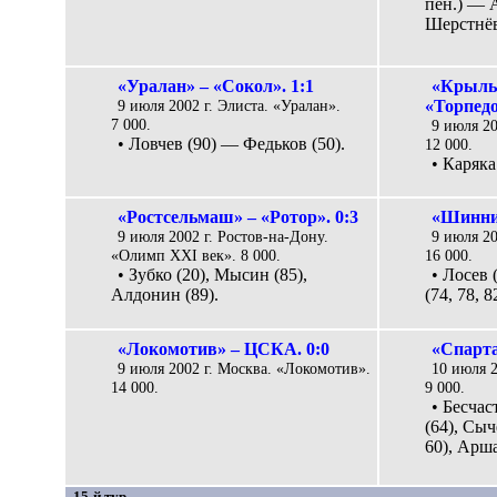
пен.) — А
Шерстнёв
«Уралан» – «Сокол». 1:1
«Крыль
9 июля 2002 г. Элиста. «Уралан».
«Торпедо
7 000.
9 июля 20
• Ловчев (90) — Федьков (50).
12 000.
• Каряка
«Ростсельмаш» – «Ротор». 0:3
«Шинник
9 июля 2002 г. Ростов-на-Дону.
9 июля 2
«Олимп XXI век». 8 000.
16 000.
• Зубко (20), Мысин (85),
• Лосев 
Алдонин (89).
(74, 78, 8
«Локомотив» – ЦСКА. 0:0
«Спарта
9 июля 2002 г. Москва. «Локомотив».
10 июля 
14 000.
9 000.
• Бесчас
(64), Сыч
60), Арша
15-й тур