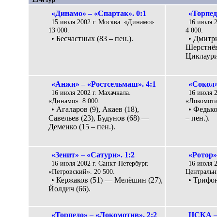
«Динамо» – «Спартак». 0:1
«Торпед
15 июля 2002 г. Москва. «Динамо».
16 июля 2
13 000.
4 000.
• Бесчастных (83 – пен.).
• Дмитр
Шерстнёв
Циклаури
«Анжи» – «Ростсельмаш». 4:1
«Сокол»
16 июля 2002 г. Махачкала.
16 июля 2
«Динамо». 8 000.
«Локомоти
• Агаларов (9), Акаев (18),
• Федько
Савельев (23), Будунов (68) —
– пен.).
Деменко (15 – пен.).
«Зенит» – «Сатурн». 1:2
«Ротор»
16 июля 2002 г. Санкт-Петербург.
16 июля 2
«Петровский». 20 500.
Центральн
• Кержаков (51) — Мелёшин (27),
• Трифон
Йолдич (66).
«Торпедо» – «Локомотив». 2:2
ЦСКА –