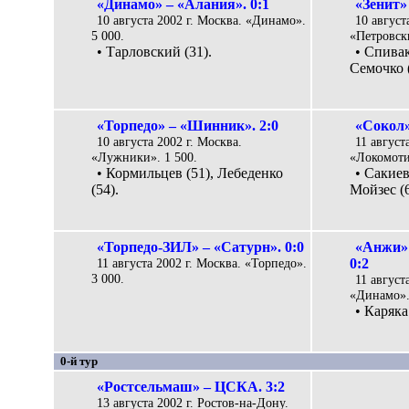
«Динамо» – «Алания». 0:1
«Зенит»
10 августа 2002 г. Москва. «Динамо».
10 август
5 000.
«Петровски
• Тарловский (31).
• Спивак
Семочко (
«Торпедо» – «Шинник». 2:0
«Сокол»
10 августа 2002 г. Москва.
11 август
«Лужники». 1 500.
«Локомоти
• Кормильцев (51), Лебеденко
• Сакиев
(54).
Мойзес (6
«Торпедо-ЗИЛ» – «Сатурн». 0:0
«Анжи»
11 августа 2002 г. Москва. «Торпедо».
0:2
3 000.
11 август
«Динамо».
• Каряка 
0-й тур
«Ростсельмаш» – ЦСКА. 3:2
13 августа 2002 г. Ростов-на-Дону.