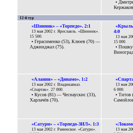
• Дмитр
Кержаков 
12-й тур
«Шинник» – «Торпедо». 2:1
«Крыль
13 мая 2002 г. Ярославль. «Шинник».
4:0
15 500.
13 мая 20
• Герасименко (53), Клюев (70) —
15 000.
Аджинджал (75).
• Пошкус
Виноградо
«Алания» – «Динамо». 1:2
«Спарта
13 мая 2002 г. Владикавказ.
13 мая 20
«Спартак». 27 000.
6 000.
• Кусов (81) — Чеснаускис (33),
• Титов 
Харлачёв (70).
Самойлов
«Сатурн» – «Торпедо-ЗИЛ». 1:3
«Локомо
13 мая 2002 г. Раменское. «Сатурн».
13 мая 20