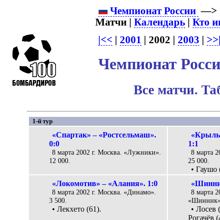
Чемпионат России
—
Матчи |
Календарь
|
Кто и
|<<
|
2001
| 2002 |
2003
|
>>
Чемпионат Росси
Все матчи. Т
1-й тур
«Спартак» – «Ростсельмаш».
«Крылья
0:0
1:1
8 марта 2002 г. Москва. «Лужники».
8 марта 2
12 000.
25 000.
• Гаушо 
«Локомотив» – «Алания». 1:0
«Шинник
8 марта 2002 г. Москва. «Динамо».
8 марта 2
3 500.
«Шинник».
• Лекхето (61).
• Лосев 
Рогачёв (