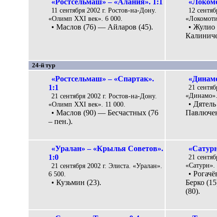
«Ростсельмаш» – «Алания». 1:1
«Локомо
11 сентября 2002 г. Ростов-на-Дону.
12 сентяб
«Олимп XXI век». 6 000.
«Локомоти
• Маслов (76) — Айларов (45).
• Жулио
Калиниче
24-й тур
«Ростсельмаш» – «Спартак».
«Динамо
1:1
21 сентяб
«Динамо».
21 сентября 2002 г. Ростов-на-Дону.
• Дятель
«Олимп XXI век». 11 000.
• Маслов (90) — Бесчастных (76
Павлюченк
– пен.).
«Уралан» – «Крылья Советов».
«Сатурн
1:0
21 сентяб
«Сатурн». 
21 сентября 2002 г. Элиста. «Уралан».
• Рогачё
6 500.
• Кузьмин (23).
Берко (15
(80).