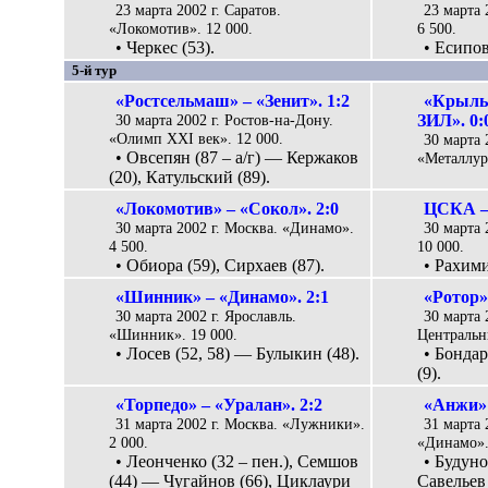
23 марта 2002 г. Саратов.
23 марта 
«Локомотив». 12 000.
6 500.
• Черкес (53).
• Есипов 
5-й тур
«Ростсельмаш» – «Зенит». 1:2
«Крылья
30 марта 2002 г. Ростов-на-Дону.
ЗИЛ». 0:
«Олимп XXI век». 12 000.
30 марта 
• Овсепян (87 – а/г) — Кержаков
«Металлург
(20), Катульский (89).
«Локомотив» – «Сокол». 2:0
ЦСКА – 
30 марта 2002 г. Москва. «Динамо».
30 марта 
4 500.
10 000.
• Обиора (59), Сирхаев (87).
• Рахими
«Шинник» – «Динамо». 2:1
«Ротор»
30 марта 2002 г. Ярославль.
30 марта 
«Шинник». 19 000.
Центральн
• Лосев (52, 58) — Булыкин (48).
• Бонда
(9).
«Торпедо» – «Уралан». 2:2
«Анжи» 
31 марта 2002 г. Москва. «Лужники».
31 марта 
2 000.
«Динамо».
• Леонченко (32 – пен.), Семшов
• Будуно
(44) — Чугайнов (66), Циклаури
Савельев 