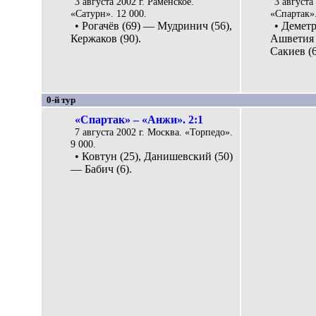
3 августа 2002 г. Раменское.
3 августа
«Сатурн». 12 000.
«Спартак».
• Рогачёв (69) — Мудринич (56),
• Деметр
Кержаков (90).
Ашветия 
Сакиев (6
0-й тур
«Спартак» – «Анжи». 2:1
7 августа 2002 г. Москва. «Торпедо».
9 000.
• Ковтун (25), Данишевский (50)
— Бабич (6).