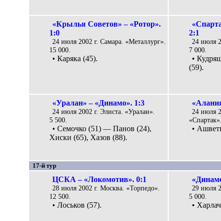
«Крылья Советов» – «Ротор».
«Спарта
1:0
2:1
24 июля 2002 г. Самара. «Металлург».
24 июля 2
15 000.
7 000.
• Каряка (45).
• Кудря
(59).
«Уралан» – «Динамо». 1:3
«Алания
24 июля 2002 г. Элиста. «Уралан».
24 июля 2
5 500.
«Спартак».
• Семочко (51) — Панов (24),
• Ашвети
Хиски (65), Хазов (88).
17-й тур
ЦСКА – «Локомотив». 0:1
«Динамо
28 июля 2002 г. Москва. «Торпедо».
29 июля 
12 500.
5 000.
• Лоськов (57).
• Харлач