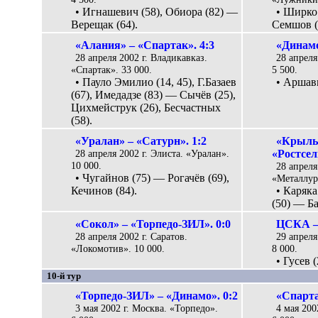
• Игнашевич (58), Обиора (82) —
• Ширко 
Верещак (64).
Семшов (
«Алания» – «Спартак». 4:3
«Динамо
28 апреля 2002 г. Владикавказ.
28 апреля
«Спартак». 33 000.
5 500.
• Пауло Эмилио (14, 45), Г.Базаев
• Аршави
(67), Имедадзе (83) — Сычёв (25),
Цихмейструк (26), Бесчастных
(58).
«Уралан» – «Сатурн». 1:2
«Крыль
28 апреля 2002 г. Элиста. «Уралан».
«Ростсел
10 000.
28 апреля
• Чугайнов (75) — Рогачёв (69),
«Металлург
Кечинов (84).
• Каряка
(50) — Ба
«Сокол» – «Торпедо-ЗИЛ». 0:0
ЦСКА – 
28 апреля 2002 г. Саратов.
29 апреля
«Локомотив». 10 000.
8 000.
• Гусев 
10-й тур
«Торпедо-ЗИЛ» – «Динамо». 0:2
«Спарта
3 мая 2002 г. Москва. «Торпедо».
4 мая 200