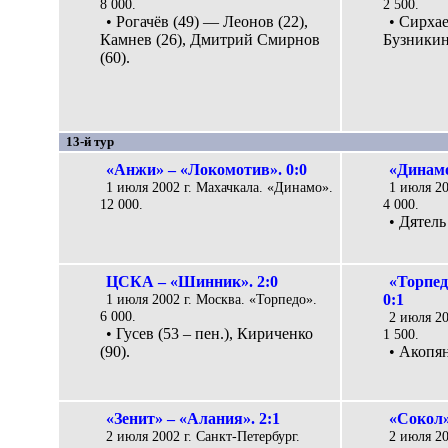
8 000.
2 500.
• Рогачёв (49) — Леонов (22),
• Сирхае
Камнев (26), Дмитрий Смирнов
Бузникин 
(60).
13-й тур
«Анжи» – «Локомотив». 0:0
«Динамо
1 июля 2002 г. Махачкала. «Динамо».
1 июля 20
12 000.
4 000.
• Дятель 
ЦСКА – «Шинник». 2:0
«Торпед
1 июля 2002 г. Москва. «Торпедо».
0:1
6 000.
2 июля 2
• Гусев (53 – пен.), Кириченко
1 500.
(90).
• Акопян
«Зенит» – «Алания». 2:1
«Сокол»
2 июля 2002 г. Санкт-Петербург.
2 июля 20