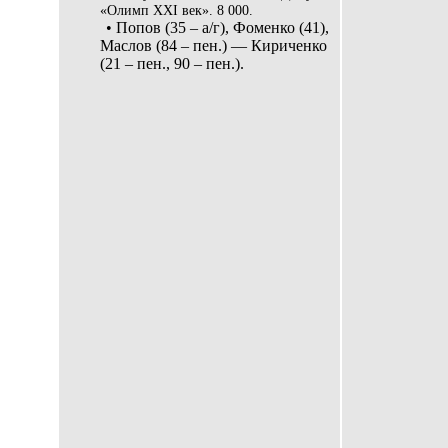
«Олимп XXI век». 8 000.
• Попов (35 – а/г), Фоменко (41),
Маслов (84 – пен.) — Кириченко
(21 – пен., 90 – пен.).