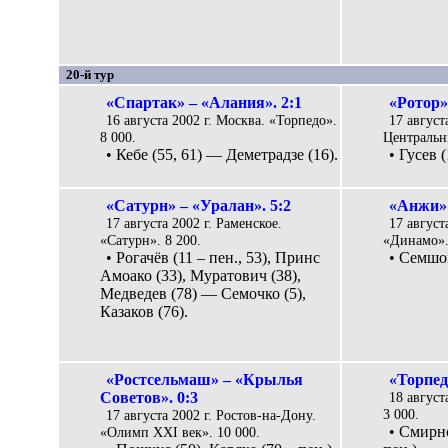
20-й тур
«Спартак» – «Алания». 2:1
«Ротор»
16 августа 2002 г. Москва. «Торпедо».
17 август
8 000.
Центральны
• Кебе (55, 61) — Деметрадзе (16).
• Гусев (
«Сатурн» – «Уралан». 5:2
«Анжи» 
17 августа 2002 г. Раменское.
17 август
«Сатурн». 8 200.
«Динамо».
• Рогачёв (11 – пен., 53), Принс
• Семшов
Амоако (33), Муратович (38),
Медведев (78) — Семочко (5),
Казаков (76).
«Ростсельмаш» – «Крылья
«Торпед
Советов». 0:3
18 август
3 000.
17 августа 2002 г. Ростов-на-Дону.
• Смирно
«Олимп XXI век». 10 000.