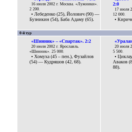
16 июля 2002 г. Москва. «Лужники».
2:0
2 200.
17 июля 2
• Лебеденко (25), Йолович (90) —
12 000.
Бузникин (54), Баба Адаму (65).
• Кириче
0-й тур
«Шинник» – «Спартак». 2:2
«Уралан
20 июля 2002 г. Ярославль.
20 июля 2
«Шинник». 25 000.
5 500.
• Хомуха (45 – пен.), Фузайлов
• Циклау
(54) — Кудряшов (42, 68).
Аваков (8
88).