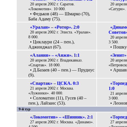
20 апреля 2002 г. Саратов.
20 апреля
«Локомотив». 10 000.
«Сатурн». 
• Федьков (48) — Шмарко (70),
Баба Адаму (75).
«Уралан» – «Ротор». 2:0
«Динам
20 апреля 2002 г. Элиста. «Уралан».
Советов»
8 000.
20 апреля
• Циклаури (24 – пен.),
3 500.
Аджинджал (67).
• Пошкус
«Алания» – «Анжи». 1:1
«Зенит»
20 апреля 2002 г. Владикавказ.
20 апреля
«Спартак». 18 000.
«Петровски
• Д.Базаев (40 – пен.) — Прудиус
• Аршав
(9).
«Спартак» – ЦСКА. 0:3
«Торпе
21 апреля 2002 г. Москва.
1:0
«Лужники». 40 000.
21 апреля
• Соломатин (11), Гусев (40 –
3 000.
пен.), Лайзанс (53).
• Леонов
9-й тур
«Локомотив» – «Шинник». 2:1
«Торпед
27 апреля 2002 г. Москва. «Динамо».
27 апреля
4 500.
«Лужники»