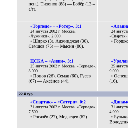
пен.), Тихонов (88) — Бобёр (13 –
а/г).
«Торпедо» – «Ротор». 3:1
«Алания
24 августа 2002 г. Москва.
24 август
«Лужники». 2 000.
«Спартак».
• Ширко (3), Аджинджал (30),
• Горшко
Семшов (75) — Мысин (80).
ЦСКА – «Анжи». 3:1
«Уралан
25 августа 2002 г. Москва. «Торпедо».
25 август
8 000.
9 000.
• Попов (26), Семак (60), Гусев
• Оспеш
(67) — Аксёнов (44).
(16).
22-й тур
«Спартак» – «Сатурн». 0:2
«Динамо
31 августа 2002 г. Москва. «Торпедо».
31 август
7 500.
4 000.
• Рогачёв (27), Медведев (62).
• Булыки
Володенко