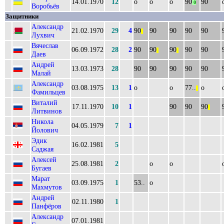
14.01.1970
12
о
о
о
90
90
0
Воробьёв
Защитники
Александр
21.02.1970
29
4
90
90
90
90
90
||
Лухвич
Вячеслав
06.09.1972
28
2
90
90
90
90
90
||
||
Даев
Андрей
13.03.1973
28
90
90
90
90
90
Малай
Александр
03.08.1975
13
1
о
о
77..
о
||
Фамильцев
Виталий
17.11.1970
10
1
90
90
90
||
Литвинов
Никола
04.05.1979
7
1
Йолович
Эдик
16.02.1981
5
Саджая
Алексей
25.08.1981
2
о
о
Бугаев
Марат
03.09.1975
1
53..
о
Махмутов
Андрей
02.11.1980
1
Панфёров
Александр
07.01.1981