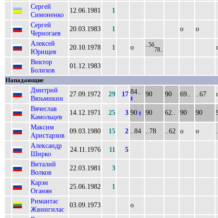
Сергей
12.06.1981
1
Симоненко
Сергей
20.03.1983
1
о
о
Черногаев
Алексей
..56
20.10.1978
1
о
78..
Юрищев
Виктор
01.12.1983
Болихов
Нападающие
Дмитрий
84..
27.09.1972
29
17
90
90
69..
..67
Вязьмикин
1
Вячеслав
14.12.1971
25
3
90
90
62..
90
90
1
Камольцев
Максим
09.03.1980
15
2
..84
..78
..62
о
о
Аристархов
Александр
24.11.1976
11
5
Ширко
Виталий
22.03.1981
3
Волков
Карэн
25.06.1982
1
Оганян
Римантас
03.09.1973
о
Жвингилас