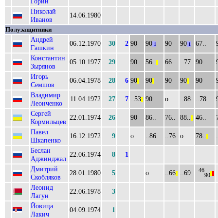
Горин
Николай
14.06.1980
Иванов
Полузащитники
Андрей
06.12.1970
30
2
90
90
90
90
67..
1
1
Гашкин
Константин
05.10.1977
29
90
56..
66..
..77
90
||
Зырянов
Игорь
06.04.1978
28
6
90
90
90
90
90
||
||
||
Семшов
Владимир
11.04.1972
27
7
..53
90
о
..88
..78
||
Леонченко
Сергей
22.01.1974
26
90
86..
76..
88..
46..
||
Кормильцев
Павел
16.12.1972
9
о
..86
..76
о
78..
||
Шкапенко
Беслан
22.06.1974
8
1
Аджинджал
Дмитрий
..46
28.01.1980
5
о
..66
..69
||
||
||
90
Скобляков
Леонид
22.06.1978
3
Лагун
Йовица
04.09.1974
1
Лакич