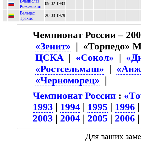
Владислав
09.02.1983
Кожемякин
Вальдас
20.03.1979
Тракис
Чемпионат России – 20
«Зенит»
| «Торпедо» 
ЦСКА
|
«Сокол»
|
«Д
«Ростсельмаш»
|
«Анж
«Черноморец»
|
Чемпионат России
:
«То
1993
|
1994
|
1995
|
1996
2003
|
2004
|
2005
|
2006
Для ваших зам