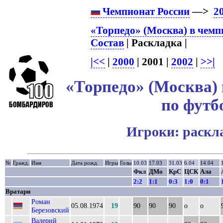
Чемпионат России
—>
2
«Торпедо» (Москва) в чемп
Состав
| Раскладка |
|<<
|
2000
| 2001 |
2002
|
>>|
«Торпедо» (Москва) 
по футб
Игроки: раскл
№
Гражд.
Имя
Дата рожд.
Игры
Голы
10.03
17.03
31.03
6.04
14.04
Фкл
ДМо
КрС
ЦСК
Ала
2:2
1:1
0:3
1:0
0:1
Вратари
Роман
05.08.1974
19
90
90
90
о
о
Березовский
Валерий