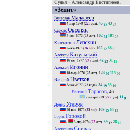
Судья – Александр Евстигнеев.
«Зенит»
Малафеев
Вячеслав
45
43
4-мар-1979
(
22
года).
25
24
Овсепян
Саркис
102
101
2-ноя-1972
(
28
лет).
24
23
Лепёхин
Константин
105
88
2-окт-1975
(
26
лет).
12
9
Катульский
Алексей
42
31
16-авг-1977
(
24
года).
23
18
Игонин
Алексей
124
115
18-мар-1976
(
25
лет).
20
20
Цветков
Валерий
34
33
5-ноя-1977
(
23
года).
19
19
Тарасов
, 46'
Евгений
11
25-мар-1979
(
22
года).
9
Угаров
Денис
109
65
26-ноя-1975
(
25
лет).
15
13
Горовой
Борис
39
28
/
8-апр-1974
(
27
лет).
12
10
Спивак
Александр