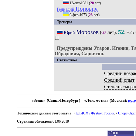
12-окт-1981
(
20
лет).
Попович
Геннадий
9-фев-1973
(
28
лет).
Тренеры
Морозов
52
(
67
лет).
: +25
Юрий
11
Предупреждены Угаров, Игонин, Та
Обрадович, Саркисян.
Статистика
Средний возра
Средний опыт
Степень сыгра
«Зенит» (Санкт-Петербург) – «Локомотив» (Москва):
исто
Технические данные этого матча:
•
КЛИСФ / Футбол России
. •
Спорт-Эксп
Страница обновлена
01.06.2019