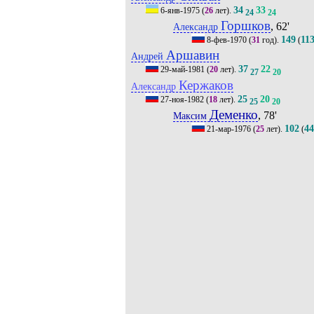
34
33
6-янв-1975
(
26
лет).
24
24
Горшков
, 62'
Александр
149
11
8-фев-1970
(
31
год).
(
Аршавин
Андрей
37
22
29-май-1981
(
20
лет).
27
20
Кержаков
Александр
25
20
27-ноя-1982
(
18
лет).
25
20
Деменко
, 78'
Максим
102
4
21-мар-1976
(
25
лет).
(