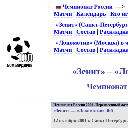
Чемпионат России
—>
Матчи
|
Календарь
|
Кто и
«Зенит» (Санкт-Петербург
Матчи
|
Состав
|
Раскладк
«Локомотив» (Москва) в 
Матчи
|
Состав
|
Раскладк
«Зенит» – «Л
Чемпионат 
Чемпионат России 2001. Перенесенный матч
«Зенит»
—
«Локомотив»
. 0:0
12 октября 2001 г.
Санкт-Петербург