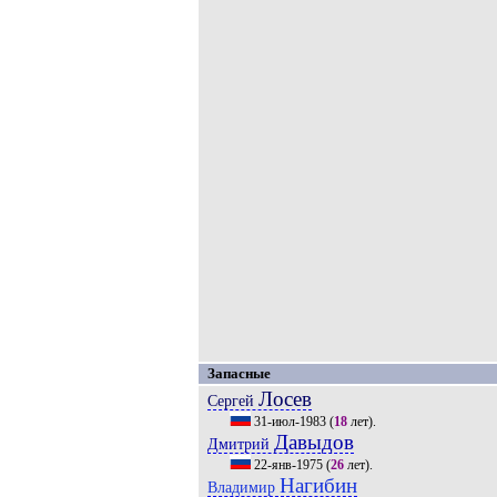
Запасные
Лосев
Сергей
31-июл-1983
(
18
лет).
Давыдов
Дмитрий
22-янв-1975
(
26
лет).
Нагибин
Владимир