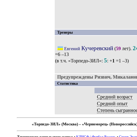
Тренеры
Кучеревский
2
(
59
лет).
Евгений
=6 –13
5
(в т.ч. «Торпедо-ЗИЛ»:
: +
1
=1 –3)
Предупреждены Ризвич, Микалаюн
Статистика
Средний возраст
Средний опыт
Степень сыгранно
«Торпедо-ЗИЛ» (Москва) – «Черноморец» (Новороссийск
Технические данные этого матча:
•
КЛИСФ / Футбол России
. •
Спорт-Эксп