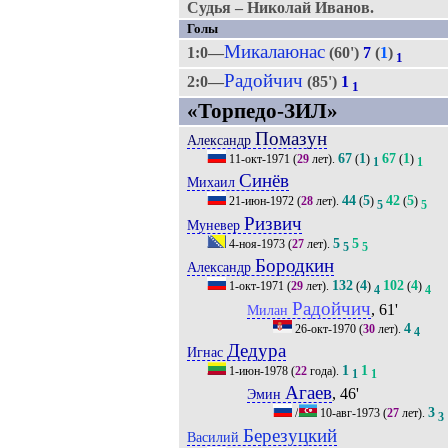
Судья – Николай Иванов.
Голы
Микалаюнас
1:0—
(60')
7
(
1
)
1
Радойчич
2:0—
(85')
1
1
«Торпедо-ЗИЛ»
Помазун
Александр
67
1
67
1
11-окт-1971
(
29
лет).
(
)
(
)
1
1
Синёв
Михаил
44
5
42
5
21-июн-1972
(
28
лет).
(
)
(
)
5
5
Ризвич
Муневер
5
5
4-ноя-1973
(
27
лет).
5
5
Бородкин
Александр
132
4
102
4
1-окт-1971
(
29
лет).
(
)
(
)
4
4
Радойчич
, 61'
Милан
4
26-окт-1970
(
30
лет).
4
Дедура
Игнас
1
1
1-июн-1978
(
22
года).
1
1
Агаев
, 46'
Эмин
3
/
10-авг-1973
(
27
лет).
3
Березуцкий
Василий