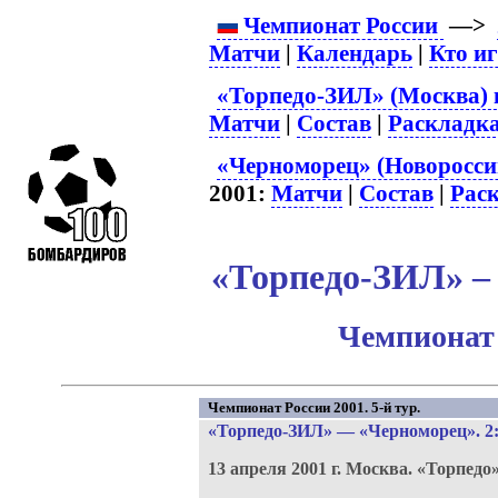
Чемпионат России
—>
Матчи
|
Календарь
|
Кто и
«Торпедо-ЗИЛ» (Москва) 
Матчи
|
Состав
|
Раскладк
«Черноморец» (Новороссий
2001:
Матчи
|
Состав
|
Рас
«Торпедо-ЗИЛ» – 
Чемпионат 
Чемпионат России 2001. 5-й тур.
«Торпедо-ЗИЛ»
—
«Черноморец»
. 2
13 апреля 2001 г.
Москва.
«Торпедо