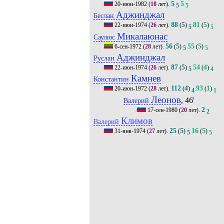
5
5
20-июн-1982
(
18
лет).
5
5
Аджинджал
Беслан
88
5
81
5
22-июн-1974
(
26
лет).
(
)
(
)
5
5
Микалаюнас
Саулюс
56
5
55
5
6-сен-1972
(
28
лет).
(
)
(
)
5
5
Аджинджал
Руслан
87
5
54
4
22-июн-1974
(
26
лет).
(
)
(
)
5
4
Камнев
Константин
112
4
93
1
20-июн-1972
(
28
лет).
(
)
(
)
4
1
Леонов
, 46'
Валерий
2
17-сен-1980
(
20
лет).
2
Климов
Валерий
25
5
16
5
31-янв-1974
(
27
лет).
(
)
(
)
5
5