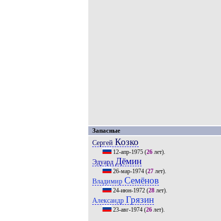
Запасные
Козко
Сергей
12-апр-1975
(
26
лет).
Дёмин
Эдуард
26-мар-1974
(
27
лет).
Семёнов
Владимир
24-июн-1972
(
28
лет).
Грязин
Александр
23-авг-1974
(
26
лет).