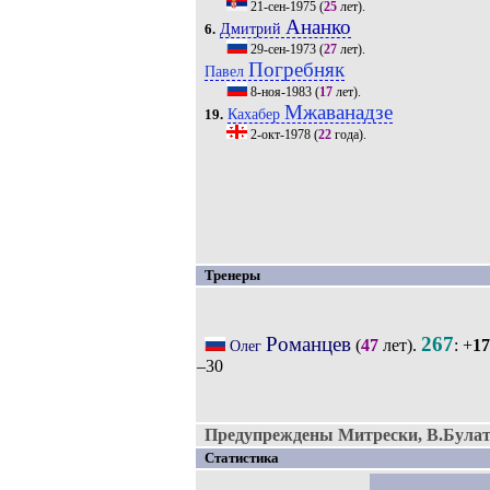
21-сен-1975
(
25
лет).
Ананко
Дмитрий
6.
29-сен-1973
(
27
лет).
Погребняк
Павел
8-ноя-1983
(
17
лет).
Мжаванадзе
Кахабер
19.
2-окт-1978
(
22
года).
Тренеры
Романцев
267
(
47
лет).
: +
17
Олег
–30
Предупреждены Митрески, В.Булат
Статистика