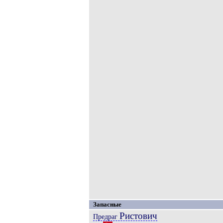
Запасные
Ристович
Предраг