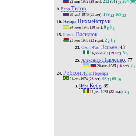
212
81
204
80
22-янв-1972
(
29
лет).
(
)
(
23
Титов
Егор
9.
179
169
29-май-1976
(
25
лет).
23
23
Цихмейструк
Эдуард
10.
8
8
24-июн-1973
(
28
лет).
8
8
Василюк
Роман
15.
2
1
23-ноя-1978
(
22
года).
2
1
Эссьен
, 43'
Окон Фло
23.
3
31-дек-1981
(
19
лет).
3
Павленко
, 77'
Александр
25.
2
/
20-янв-1985
(
16
лет).
2
Робсон
Луис Перейра
24.
95
69
21-сен-1974
(
26
лет).
21
19
Кебе
, 89'
Ибра
3.
2
24-дек-1978
(
22
года).
2