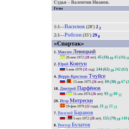
Судья – Валентин Иванов.
Голы
Василюк
1:1—
(28')
2
2
Робсон
2:1—
(35')
29
8
«Спартак»
Левицкий
Максим
1.
45
16
45
16
26-ноя-1972
(
28
лет).
(
)
(
)
16
1
Ковтун
Юрий
2.
244
62
242
62
5-янв-1970
(
31
год).
(
)
(
)
19
Тчуйсе
Жерри-Кристиан
4.
69
30
67
/
13-янв-1975
(
26
лет).
(
)
(
20
Парфёнов
Дмитрий
18.
93
88
/
11-сен-1974
(
26
лет).
22
22
Митрески
Игор
29.
21
21
19-фев-1979
(
22
года).
21
21
Баранов
Василий
7.
155
79
140
/
5-окт-1972
(
28
лет).
(
)
18
Булатов
Виктор
8.