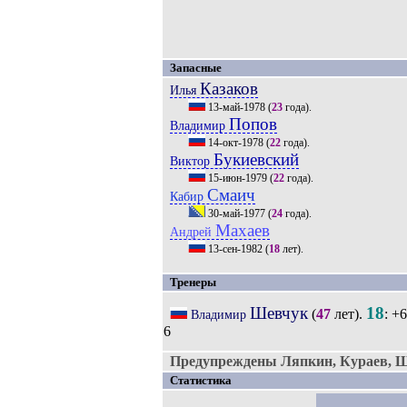
Запасные
Казаков
Илья
13-май-1978
(
23
года).
Попов
Владимир
14-окт-1978
(
22
года).
Букиевский
Виктор
15-июн-1979
(
22
года).
Смаич
Кабир
30-май-1977
(
24
года).
Махаев
Андрей
13-сен-1982
(
18
лет).
Тренеры
Шевчук
18
(
47
лет).
: +6
Владимир
6
Предупреждены Ляпкин, Кураев, 
Статистика