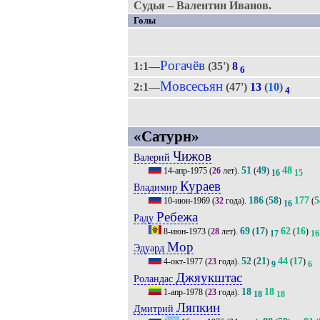
Судья – Валентин Иванов.
Голы
Рогачёв
1:1—
(35')
8
6
Мовсесьян
2:1—
(47')
13
(
10
)
4
«Сатурн»
Чижов
Валерий
51
49
48
14-апр-1975
(
26
лет).
(
)
16
15
Кураев
Владимир
186
58
177
5
10-июн-1969
(
32
года).
(
)
(
16
Ребежа
Раду
69
17
62
16
8-июн-1973
(
28
лет).
(
)
(
)
17
16
Мор
Эдуард
52
21
44
17
4-окт-1977
(
23
года).
(
)
(
)
9
6
Джяукштас
Роландас
18
18
1-апр-1978
(
23
года).
18
18
Ляпкин
Дмитрий