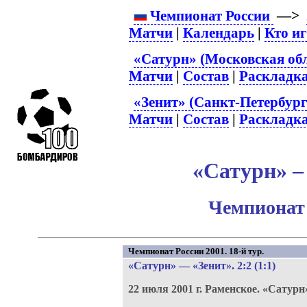
Чемпионат России
—>
Матчи
|
Календарь
|
Кто и
«Сатурн» (Московская обл
Матчи
|
Состав
|
Раскладк
«Зенит» (Санкт-Петербург
Матчи
|
Состав
|
Раскладк
«Сатурн» – 
Чемпионат 
Чемпионат России 2001. 18-й тур.
«Сатурн»
—
«Зенит»
. 2:2 (1:1)
22 июля 2001 г.
Раменское.
«Сатурн