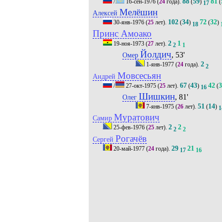
88
59
81
/
16-сен-1976
(
24
года).
(
)
(
17
Мелёшин
Алексей
102
34
72
32
30-янв-1976
(
25
лет).
(
)
(
)
18
Принс Амоако
2
1
19-ноя-1973
(
27
лет).
2
1
Йолдич
, 53'
Омер
2
1-янв-1977
(
24
года).
2
Мовсесьян
Андрей
67
43
42
3
/
27-окт-1975
(
25
лет).
(
)
(
16
Шишкин
, 81'
Олег
51
14
7-янв-1975
(
26
лет).
(
)
1
Муратович
Самир
2
2
25-фев-1976
(
25
лет).
2
2
Рогачёв
Сергей
29
21
20-май-1977
(
24
года).
17
16