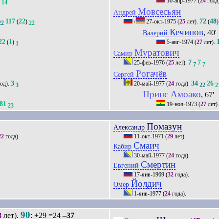
4
10-апр-1977
(
24
года
14
Мовсесьян
Андрей
117
22
72
48
(
)
/
27-окт-1975
(
25
лет).
(
)
22
22
Кечинов
, 40'
Валерий
22
1
(
)
5-авг-1974
(
27
лет).
1
Муратович
Самир
7
7
25-фев-1976
(
25
лет).
7
7
Рогачёв
Сергей
3
34
26
од).
20-май-1977
(
24
года).
3
22
2
Принс Амоако
, 67'
81
19-ноя-1973
(
27
лет)
23
Помазун
Александр
22
года).
11-окт-1971
(
29
лет).
Смаич
Кабир
30-май-1977
(
24
года).
Смертин
Евгений
17-янв-1969
(
32
года).
Йолдич
Омер
1-янв-1977
(
24
года).
90
8
лет).
: +29 =24 –
37