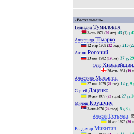
«Ростсельмаш»
Тумилович
Геннадий
43
1
4
3-сен-1971
(
29
лет).
(
)
1
Шмарко
Александр
213
2
12-мар-1969
(
32
года).
(
Рогочий
Антон
37
2
23-янв-1982
(
19
лет).
15
Хизанейшви
Отар
26-сен-1981
(
19
л
Малыгин
Александр
12
9
27-ноя-1979
(
21
год).
11
Даценко
Сергей
27
2
10-дек-1977
(
23
года).
14
Крушчич
Милош
5
3
3-окт-1976
(
24
года).
5
3
Гетьман
, 6
Алексей
16-авг-1975
(
26
л
Микитин
Владимир