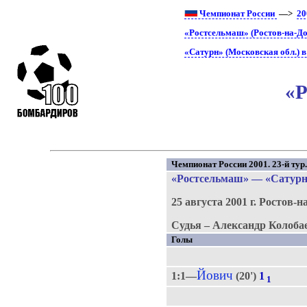
Чемпионат России
—>
20
«Ростсельмаш» (Ростов-на-До
«Сатурн» (Московская обл.) 
«Р
Чемпионат России 2001. 23-й тур
«Ростсельмаш»
—
«Сатур
25 августа 2001 г.
Ростов-н
Судья – Александр Колоба
Голы
Йович
1:1—
(20')
1
1