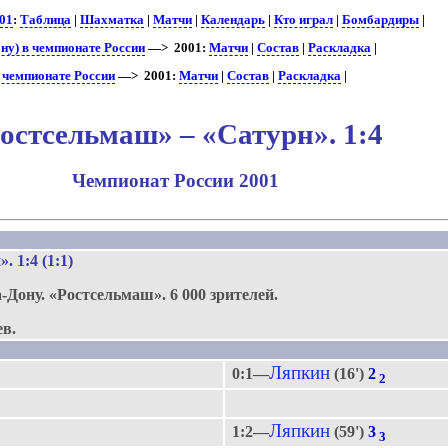
01
:
Таблица
|
Шахматка
|
Матчи
|
Календарь
|
Кто играл
|
Бомбардиры
|
ну) в чемпионате России
—> 2001:
Матчи
|
Состав
|
Раскладка
|
в чемпионате России
—> 2001:
Матчи
|
Состав
|
Раскладка
|
остсельмаш» – «Сатурн». 1:4
Чемпионат России 2001
.
н»
. 1:4 (1:1)
а-Дону.
«Ростсельмаш».
6 000 зрителей.
ев.
Ляпкин
0:1—
(16')
2
2
Ляпкин
1:2—
(59')
3
3