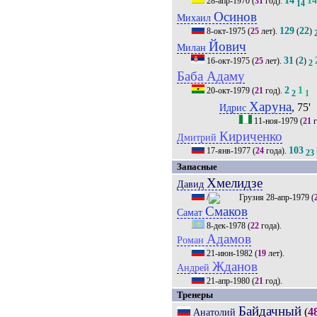
14
1
28-апр-1970
(
31
год).
14
Осинов
Михаил
129
22
8-окт-1975
(
25
лет).
(
)
Йович
Милан
31
2
16-окт-1975
(
25
лет).
(
)
2
Баба Адаму
2
1
20-окт-1979
(
21
год).
2
1
Харуна
, 75'
Идрис
11-ноя-1979
(
21
г
Кириченко
Дмитрий
103
17-янв-1977
(
24
года).
23
Запасные
Хмелидзе
Давид
/
28-апр-1979
(
Смаков
Самат
8-дек-1978
(
22
года).
Адамов
Роман
21-июн-1982
(
19
лет).
Жданов
Андрей
21-апр-1980
(
21
год).
Тренеры
Байдачный
(
4
Анатолий