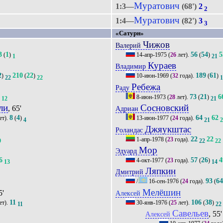
Муратович
1:3—
(68')
2
2
Муратович
1:4—
(82')
3
3
«Сатурн»
Чижов
Валерий
3
1
56
54
5
(
)
14-апр-1975
(
26
лет).
(
)
1
21
Кураев
Владимир
2
210
22
189
61
)
(
)
10-июн-1969
(
32
года).
(
)
22
22
Ребежа
Раду
9
73
21
6
8-июн-1973
(
28
лет).
(
)
12
21
ли
Сосновский
, 65'
Адриан
8
4
64
62
ет).
(
)
13-июн-1977
(
24
года).
4
21
Джяукштас
Роландас
22
22
1-апр-1978
(
23
года).
9
22
22
Мор
Эдуард
6
57
26
4
4-окт-1977
(
23
года).
(
)
13
14
Ляпкин
Дмитрий
93
6
/
16-сен-1976
(
24
года).
(
Мелёшин
5'
Алексей
11
106
38
ет).
30-янв-1976
(
25
лет).
(
)
11
22
Савельев
, 55'
Алексей