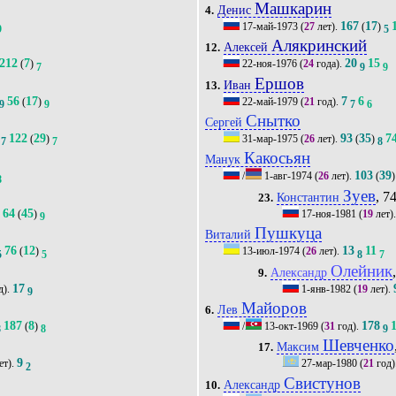
Машкарин
Денис
4.
167
17
17-май-1973
(
27
лет).
(
)
9
5
Алякринский
Алексей
12.
212
7
20
15
(
)
22-ноя-1976
(
24
года).
7
9
9
Ершов
Иван
13.
56
17
7
6
(
)
22-май-1979
(
21
год).
9
9
7
6
Снытко
Сергей
122
29
93
35
7
(
)
31-мар-1975
(
26
лет).
(
)
7
7
8
Какосьян
Манук
103
39
/
1-авг-1974
(
26
лет).
(
)
8
Зуев
, 74
Константин
23.
64
45
(
)
17-ноя-1981
(
19
лет)
9
9
Пушкуца
Виталий
76
12
13
11
(
)
13-июл-1974
(
26
лет).
5
5
8
7
Олейник
Александр
9.
17
д).
1-янв-1982
(
19
лет).
9
Майоров
Лев
6.
187
8
178
(
)
/
13-окт-1969
(
31
год).
8
8
9
Шевченко
Максим
17.
9
ет).
27-мар-1980
(
21
год)
2
Свистунов
Александр
10.