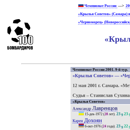
Чемпионат России
—>
20
«Крылья Советов» (Самара) в
«Черноморец» (Новороссийск)
«Крыль
Чемпионат России 2001. 9-й тур.
«Крылья Советов»
—
«Че
12 мая 2001 г.
Самара.
«Ме
Судья – Станислав Сухина
«Крылья Советов»
Лавренцов
Александр
23
23
15-дек-1972
(
28
лет).
9
Дохоян
Карен
23
22
6-окт-1976
(
24
года).
9