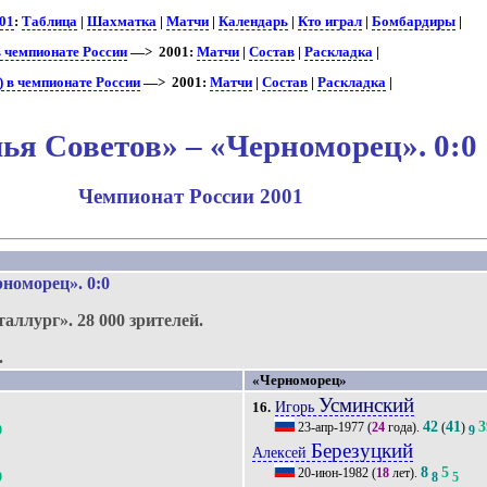
01
:
Таблица
|
Шахматка
|
Матчи
|
Календарь
|
Кто играл
|
Бомбардиры
|
 чемпионате России
—> 2001:
Матчи
|
Состав
|
Раскладка
|
 в чемпионате России
—> 2001:
Матчи
|
Состав
|
Раскладка
|
я Советов» – «Черноморец». 0:0
Чемпионат России 2001
рноморец»
. 0:0
таллург».
28 000 зрителей.
.
«Черноморец»
Усминский
Игорь
16.
42
41
3
23-апр-1977
(
24
года).
(
)
9
9
Березуцкий
Алексей
8
5
20-июн-1982
(
18
лет).
9
8
5