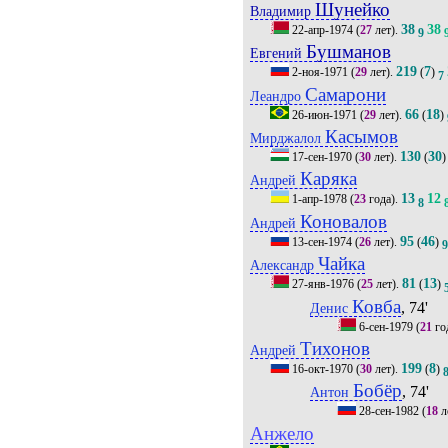
Шунейко
Владимир
38
38
22-апр-1974
(
27
лет).
9
Бушманов
Евгений
219
7
2-ноя-1971
(
29
лет).
(
)
7
Самарони
Леандро
66
18
26-июн-1971
(
29
лет).
(
)
Касымов
Мирджалол
130
30
17-сен-1970
(
30
лет).
(
)
Каряка
Андрей
13
12
1-апр-1978
(
23
года).
8
Коновалов
Андрей
95
46
13-сен-1974
(
26
лет).
(
)
Чайка
Александр
81
13
27-янв-1976
(
25
лет).
(
)
Ковба
, 74'
Денис
6-сен-1979
(
21
го
Тихонов
Андрей
199
8
16-окт-1970
(
30
лет).
(
)
Бобёр
, 74'
Антон
28-сен-1982
(
18
л
Анжело