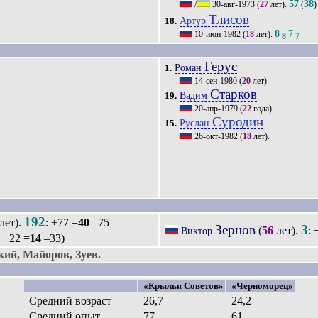
57
38
/
30-авг-1973
(
27
лет).
(
)
Тлисов
Артур
18.
8
7
10-июн-1982
(
18
лет).
8
7
Герус
Роман
1.
14-сен-1980
(
20
лет).
Старков
Вадим
19.
20-апр-1979
(
22
года).
Суродин
Руслан
15.
26-окт-1982
(
18
лет).
192
лет).
: +77 =
40
–75
Зернов
3
(
56
лет).
: 
Виктор
: +22 =
14
–33)
ий, Майоров, Зуев.
«Крылья Советов»
«Черноморец»
Средний возраст
26,7
24,2
Средний опыт
77
61