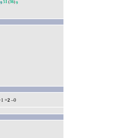
51
36
(
)
9
9
+1 =
2
–0