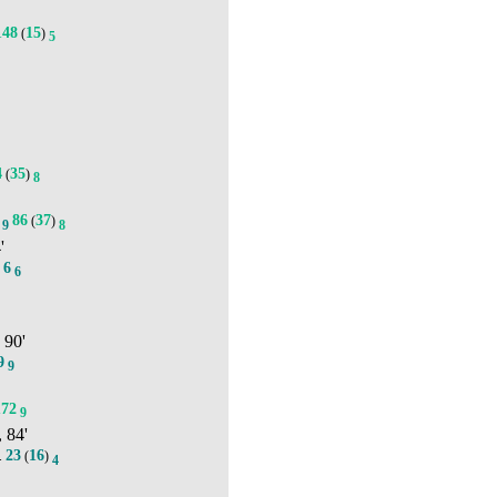
148
15
(
)
5
4
35
(
)
8
86
37
(
)
9
8
'
6
.
6
, 90'
9
9
172
9
, 84'
23
16
.
(
)
4