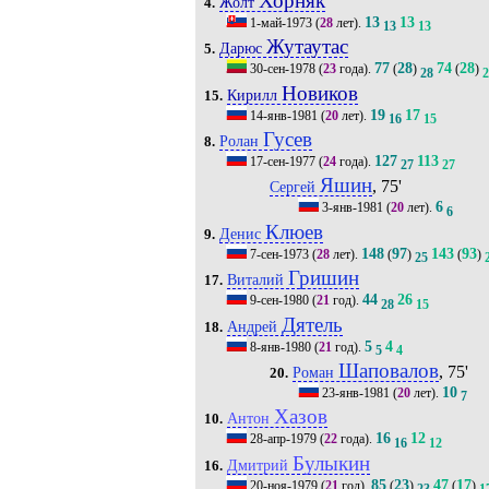
Хорняк
Жолт
4.
13
13
1-май-1973
(
28
лет).
13
13
Жутаутас
Дарюс
5.
77
28
74
28
30-сен-1978
(
23
года).
(
)
(
)
28
2
Новиков
Кирилл
15.
19
17
14-янв-1981
(
20
лет).
16
15
Гусев
Ролан
8.
127
113
17-сен-1977
(
24
года).
27
27
Яшин
, 75'
Сергей
6
3-янв-1981
(
20
лет).
6
Клюев
Денис
9.
148
97
143
93
7-сен-1973
(
28
лет).
(
)
(
)
25
Гришин
Виталий
17.
44
26
9-сен-1980
(
21
год).
28
15
Дятель
Андрей
18.
5
4
8-янв-1980
(
21
год).
5
4
Шаповалов
, 75'
Роман
20.
10
23-янв-1981
(
20
лет).
7
Хазов
Антон
10.
16
12
28-апр-1979
(
22
года).
16
12
Булыкин
Дмитрий
16.
85
23
47
17
20-ноя-1979
(
21
год).
(
)
(
)