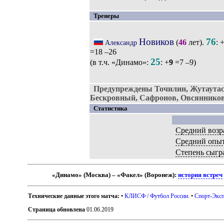
Тренеры
Новиков
76
(
46
лет).
: 
Александр
=18 –26
25
(в т.ч. «Динамо»:
: +
9
=7 –9)
Предупреждены Точилин, Жутаута
Бескровный, Сафронов, Овсянников
Статистика
Средний возр
Средний опы
Степень сыгр
«Динамо» (Москва) – «Факел» (Воронеж):
история встреч
Технические данные этого матча:
•
КЛИСФ / Футбол России
. •
Спорт-Эксп
Страница обновлена
01.06.2019