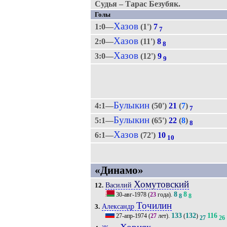
Судья – Тарас Безубяк.
Голы
Хазов
1:0—
(1')
7
7
Хазов
2:0—
(11')
8
8
Хазов
3:0—
(12')
9
9
Булыкин
4:1—
(50')
21
(
7
)
7
Булыкин
5:1—
(65')
22
(
8
)
8
Хазов
6:1—
(72')
10
10
«Динамо»
Хомутовский
Василий
12.
8
8
30-авг-1978
(
23
года).
8
8
Точилин
Александр
3.
133
132
116
27-апр-1974
(
27
лет).
(
)
27
26