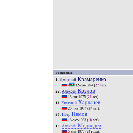
Запасные
Крамаренко
Дмитрий
1.
/
12-сен-1974
(
27
лет).
Козлов
Алексей
22.
18-авг-1975
(
26
лет).
Харлачёв
Евгений
11.
20-янв-1974
(
27
лет).
Немов
Пётр
27.
18-окт-1983
(
18
лет).
Медведев
Алексей
13.
5-янв-1977
(
24
года).