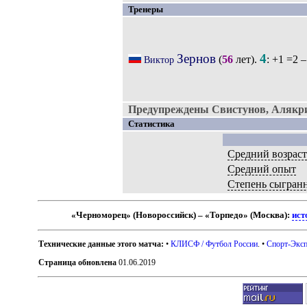
Тренеры
Зернов
4
(
56
лет).
: +1 =2 –
Виктор
Предупреждены Свистунов, Алякри
Статистика
Средний возрас
Средний опыт
Степень сыгран
«Черноморец» (Новороссийск) – «Торпедо» (Москва):
ист
Технические данные этого матча:
•
КЛИСФ / Футбол России
. •
Спорт-Эксп
Страница обновлена
01.06.2019