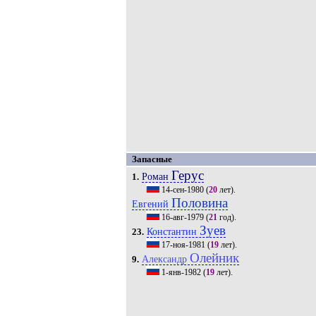
Запасные
Герус
Роман
1.
14-сен-1980
(
20
лет).
Половина
Евгений
16-авг-1979
(
21
год).
Зуев
Константин
23.
17-ноя-1981
(
19
лет).
Олейник
Александр
9.
1-янв-1982
(
19
лет).