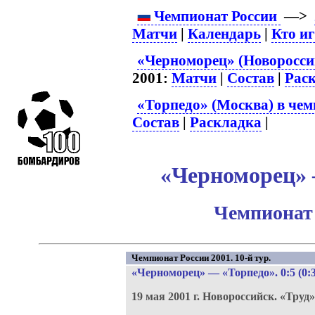
Чемпионат России
—>
Матчи
|
Календарь
|
Кто и
«Черноморец» (Новороссий
2001:
Матчи
|
Состав
|
Рас
«Торпедо» (Москва) в чем
Состав
|
Раскладка
|
«Черноморец» –
Чемпионат 
Чемпионат России 2001. 10-й тур.
«Черноморец»
—
«Торпедо»
. 0:5 (0:
19 мая 2001 г.
Новороссийск.
«Труд»