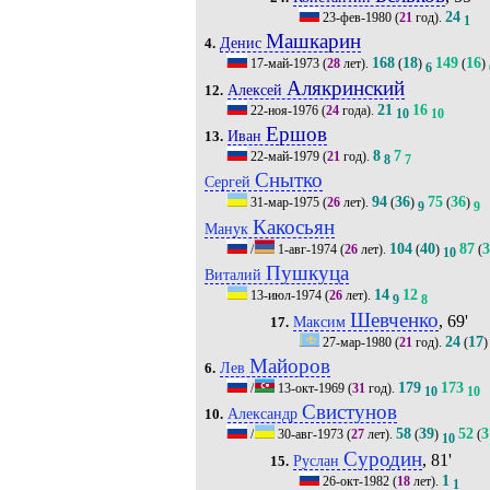
24
23-фев-1980
(
21
год).
1
Машкарин
Денис
4.
168
18
149
16
17-май-1973
(
28
лет).
(
)
(
)
6
Алякринский
Алексей
12.
21
16
22-ноя-1976
(
24
года).
10
10
Ершов
Иван
13.
8
7
22-май-1979
(
21
год).
8
7
Снытко
Сергей
94
36
75
36
31-мар-1975
(
26
лет).
(
)
(
)
9
9
Какосьян
Манук
104
40
87
3
/
1-авг-1974
(
26
лет).
(
)
(
10
Пушкуца
Виталий
14
12
13-июл-1974
(
26
лет).
9
8
Шевченко
, 69'
Максим
17.
24
17
27-мар-1980
(
21
год).
(
)
Майоров
Лев
6.
179
173
/
13-окт-1969
(
31
год).
10
10
Свистунов
Александр
10.
58
39
52
3
/
30-авг-1973
(
27
лет).
(
)
(
10
Суродин
, 81'
Руслан
15.
1
26-окт-1982
(
18
лет).
1