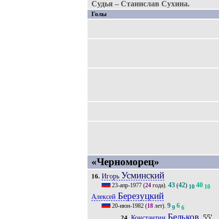
Судья – Станислав Сухина.
Голы
«Черноморец»
Усминский
Игорь
16.
43
42
40
23-апр-1977
(
24
года).
(
)
10
10
Березуцкий
Алексей
9
6
20-июн-1982
(
18
лет).
9
6
Бельков
, 55'
Константин
24.