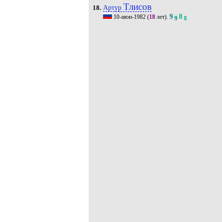
Тлисов
Артур
18.
9
8
10-июн-1982
(
18
лет).
9
8