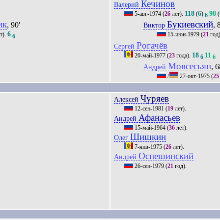
Кечинов
Валерий
118
6
98
5-авг-1974
(
26
лет).
(
)
(
6
ик
Букиевский
, 90'
, 
Виктор
6
т).
15-июн-1979
(
21
год
6
Рогачёв
Сергей
18
11
20-май-1977
(
23
года).
6
6
Мовсесьян
, 6
Андрей
/
27-окт-1975
(
25
Чуряев
Алексей
12-сен-1981
(
19
лет).
Афанасьев
Андрей
15-май-1964
(
36
лет).
Шишкин
Олег
7-янв-1975
(
26
лет).
Оспешинский
Андрей
26-сен-1979
(
21
год).