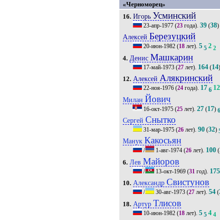
«Черноморец»
Усминский
Игорь
16.
39
38
23-апр-1977
(
23
года).
(
)
Березуцкий
Алексей
5
2
20-июн-1982
(
18
лет).
5
2
Машкарин
Денис
4.
164
14
17-май-1973
(
27
лет).
(
Алякринский
Алексей
12.
17
1
22-ноя-1976
(
24
года).
6
Йович
Милан
27
17
16-окт-1975
(
25
лет).
(
)
Снытко
Сергей
90
32
31-мар-1975
(
26
лет).
(
)
Какосьян
Манук
100
/
1-авг-1974
(
26
лет).
(
Майоров
Лев
6.
17
/
13-окт-1969
(
31
год).
Свистунов
Александр
10.
54
/
30-авг-1973
(
27
лет).
(
Тлисов
Артур
18.
5
4
10-июн-1982
(
18
лет).
5
4