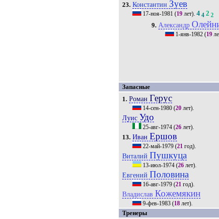
Зуев
Константин
23.
4
2
17-ноя-1981
(
19
лет).
4
2
Олейн
Александр
9.
1-янв-1982
(
19
ле
Запасные
Герус
Роман
1.
14-сен-1980
(
20
лет).
Удо
Луис
25-авг-1974
(
26
лет).
Ершов
Иван
13.
22-май-1979
(
21
год).
Пушкуца
Виталий
13-июл-1974
(
26
лет).
Половина
Евгений
16-авг-1979
(
21
год).
Кожемякин
Владислав
9-фев-1983
(
18
лет).
Тренеры