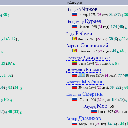
«Сатурн»
Чижов
Валерий
36
39
37
3
14-апр-1975
(
26
лет).
(
)
6
6
4
Кураев
Владимир
174
46
10-июн-1969
(
31
год).
(
)
4
Ребежа
Раду
145
12
58
6
52
)
(
)
8-июн-1973
(
27
лет).
(
)
(
2
2
6
Сосновский
Адриан
2
49
48
13-июн-1977
(
23
года).
6
6
6
Джяукштас
Роландас
19
16
6
6
(
)
1-апр-1978
(
23
года).
6
6
6
6
Ляпкин
Дмитрий
71
32
77
4
(
)
/
16-сен-1976
(
24
года).
(
5
5
Мелёшин
Алексей
36
83
34
90
22
6
)
(
)
30-янв-1976
(
25
лет).
(
)
6
5
6
Смертин
Евгений
5
169
186
59
17-янв-1969
(
32
года).
(
)
6
6
6
Мор
, 59'
Эдуард
35
48
33
)
(
)
4-окт-1977
(
23
года)
6
6
Дзамихов
Анзор
64
4
40
3-апр-1975
(
26
лет).
(
)
(
4