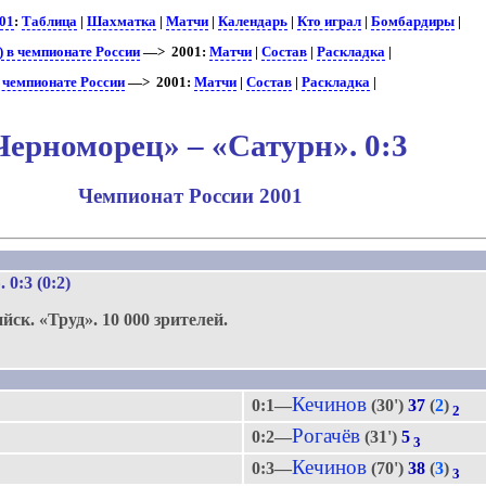
01
:
Таблица
|
Шахматка
|
Матчи
|
Календарь
|
Кто играл
|
Бомбардиры
|
 в чемпионате России
—> 2001:
Матчи
|
Состав
|
Раскладка
|
в чемпионате России
—> 2001:
Матчи
|
Состав
|
Раскладка
|
Черноморец» – «Сатурн». 0:3
Чемпионат России 2001
»
. 0:3 (0:2)
ийск.
«Труд».
10 000 зрителей.
Кечинов
0:1—
(30')
37
(
2
)
2
Рогачёв
0:2—
(31')
5
3
Кечинов
0:3—
(70')
38
(
3
)
3