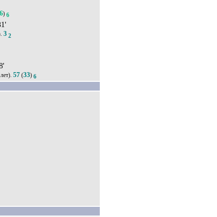
6
)
6
81'
3
).
2
8'
57
33
лет).
(
)
6