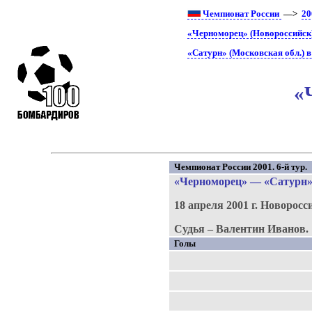
Чемпионат России
—>
20
«Черноморец» (Новороссийск)
«Сатурн» (Московская обл.) 
«
Чемпионат России 2001. 6-й тур.
«Черноморец»
—
«Сатурн
18 апреля 2001 г.
Новоросс
Судья – Валентин Иванов.
Голы