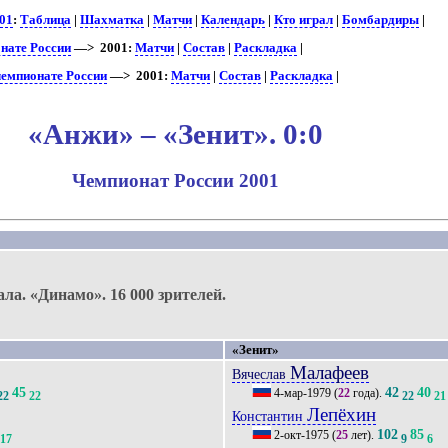
01
:
Таблица
|
Шахматка
|
Матчи
|
Календарь
|
Кто играл
|
Бомбардиры
|
нате России
—> 2001:
Матчи
|
Состав
|
Раскладка
|
чемпионате России
—> 2001:
Матчи
|
Состав
|
Раскладка
|
«Анжи» – «Зенит». 0:0
Чемпионат России 2001
.
ала.
«Динамо».
16 000 зрителей.
«Зенит»
Малафеев
Вячеслав
45
42
40
4-мар-1979
(
22
года).
22
22
22
21
Лепёхин
Константин
102
85
2-окт-1975
(
25
лет).
17
9
6