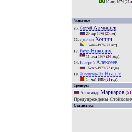
19-апр-1974
(
27
л
Запасные
Армишев
Сергей
25.
29-апр-1976
(
25
лет).
Хошич
Дженан
22.
13-май-1976
(
25
лет).
Николич
Ратко
17.
11-июл-1977
(
24
года).
Алексеев
Валерий
24.
16-фев-1979
(
22
года).
Нганге
Жюпитер-Ив
10.
14-май-1980
(
21
год).
Тренеры
Маркаров
(
51
Александр
Предупреждены Стойкович
Статистика