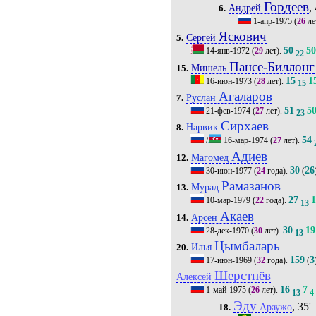
Гордеев
,
Андрей
6.
1-апр-1975
(
26
ле
Яскович
Сергей
5.
50
5
14-янв-1972
(
29
лет).
22
Пансе-Биллонг
Мишель
15.
15
1
16-июн-1973
(
28
лет).
15
Агаларов
Руслан
7.
51
5
21-фев-1974
(
27
лет).
23
Сирхаев
Нарвик
8.
54
/
16-мар-1974
(
27
лет).
Адиев
Магомед
12.
30
26
30-июн-1977
(
24
года).
(
Рамазанов
Мурад
13.
27
10-мар-1979
(
22
года).
13
Акаев
Арсен
14.
30
19
28-дек-1970
(
30
лет).
13
Цымбаларь
Илья
20.
159
3
17-июн-1969
(
32
года).
(
Шерстнёв
Алексей
16
7
1-май-1975
(
26
лет).
13
4
Эду
, 35'
Араужо
18.