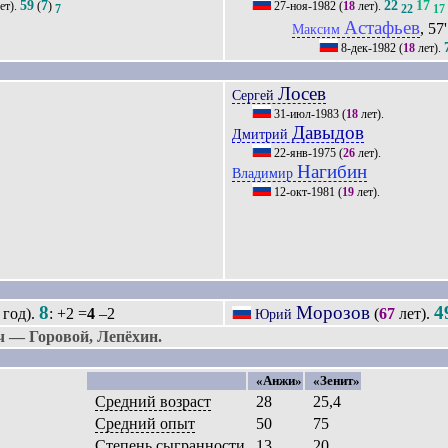
59
7
22
17
ет).
(
)
27-ноя-1982
(
18
лет).
7
22
17
Астафьев
, 57'
Максим
8-дек-1982
(
18
лет).
Лосев
Сергей
31-июл-1983
(
18
лет).
Давыдов
Дмитрий
22-янв-1975
(
26
лет).
Нагибин
Владимир
12-окт-1981
(
19
лет).
8
Морозов
4
год).
: +2 =
4
–2
(
67
лет).
Юрий
 — Горовой, Лепёхин.
«Анжи»
«Зенит»
Средний возраст
28
25,4
Средний опыт
50
75
Степень сыгранности
13
20