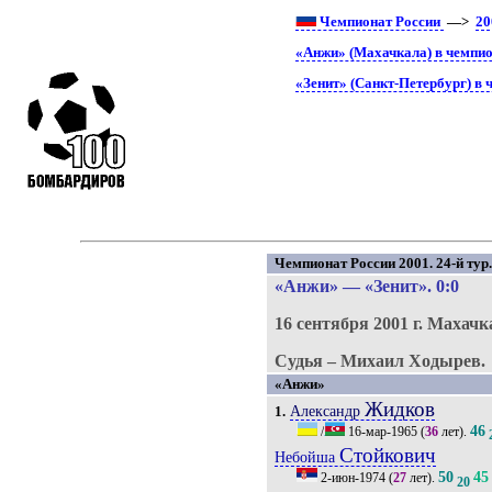
Чемпионат России
—>
20
«Анжи» (Махачкала) в чемпио
«Зенит» (Санкт-Петербург) в 
Чемпионат России 2001. 24-й тур
«Анжи»
—
«Зенит»
. 0:0
16 сентября 2001 г.
Махачк
Судья – Михаил Ходырев.
«Анжи»
Жидков
Александр
1.
46
/
16-мар-1965
(
36
лет).
Стойкович
Небойша
50
45
2-июн-1974
(
27
лет).
20