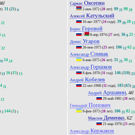
Овсепян
 46'
Саркис
31
21
99
98
т).
(
)
2-ноя-1972
(
28
лет).
4
21
20
Катульский
Алексей
0
39
28
16-авг-1977
(
24
года).
22
20
1
Горовой
Борис
5
36
25
/
8-апр-1974
(
27
лет).
15
9
Угаров
Денис
0
106
62
26-ноя-1975
(
25
лет).
22
12
1
Спивак
Александр
54
31
30
6-янв-1975
(
26
лет).
24
24
21
21
Горшков
Александр
16
15
146
110
)
(
)
8-фев-1970
(
31
год).
(
)
21
13
23
Кобелев
Андрей
14
183
65
22-окт-1968
(
32
года).
(
)
11
2
Аршавин
, 46'
Андрей
29-май-1981
(
20
лет)
12
Попович
Геннадий
144
1
106
82
)
(
)
9-фев-1973
(
28
лет).
3
1
21
13
Деменко
, 62'
Максим
21-мар-1976
(
25
лет)
Кержаков
Александр