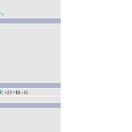
7
7
9
: +23 =
15
–11