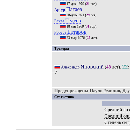
17-дек-1979
(
21
год).
Пагаев
Артур
28-дек-1971
(
29
лет).
Тедеев
Бахва
18-сен-1969
(
31
год).
Битаров
Роберт
23-мар-1976
(
25
лет).
Тренеры
Яновский
22
(
48
лет).
:
Александр
–7
Предупреждены Пауло Эмилио, Дзу
Статистика
Средний воз
Средний оп
Степень сыг