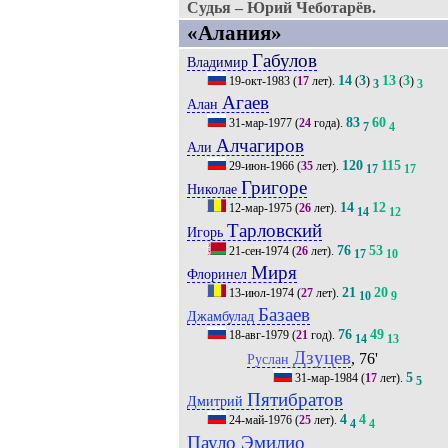
Судья – Юрий Чеботарёв.
«Алания»
Габулов
Владимир
14
3
13
3
19-окт-1983
(
17
лет).
(
)
(
)
3
3
Агаев
Алан
83
60
31-мар-1977
(
24
года).
7
4
Алчагиров
Али
120
115
29-июн-1966
(
35
лет).
17
17
Григоре
Николае
14
12
12-мар-1975
(
26
лет).
14
12
Тарловский
Игорь
76
53
21-сен-1974
(
26
лет).
17
10
Миря
Флоринел
21
20
13-июл-1974
(
27
лет).
10
9
Базаев
Джамбулад
76
49
18-авг-1979
(
21
год).
14
13
Дзуцев
, 76'
Руслан
5
31-мар-1984
(
17
лет).
5
Пятибратов
Дмитрий
4
4
24-май-1976
(
25
лет).
4
4
Пауло Эмилио