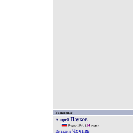
Запасные
Пауков
Андрей
9-дек-1976
(
24
года).
Чочиев
Виталий