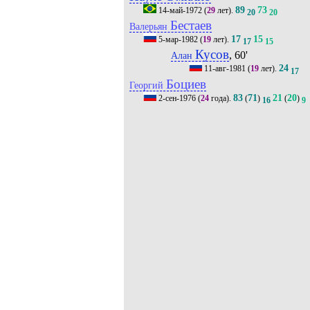
89
73
14-май-1972
(
29
лет).
20
20
Бестаев
Валерьян
17
15
5-мар-1982
(
19
лет).
17
15
Кусов
, 60'
Алан
24
11-авг-1981
(
19
лет).
17
Боциев
Георгий
83
71
21
20
2-сен-1976
(
24
года).
(
)
(
)
16
9