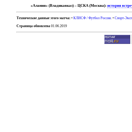
«Алания» (Владикавказ) – ЦСКА (Москва):
история встре
Технические данные этого матча:
•
КЛИСФ / Футбол России
. •
Спорт-Эксп
Страница обновлена
01.06.2019