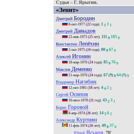
Судья – Г. Ярыгин.
«Зенит»
Бородин
Дмитрий
1
1
8-окт-1977
(
22
года).
1
1
Давыдов
Дмитрий
111
105
22-янв-1975
(
25
лет).
9
9
Лепёхин
Константин
80
67
2-окт-1975
(
24
года).
9
9
Игонин
Алексей
85
76
18-мар-1976
(
24
года).
9
9
Деменко
Максим
67
9
64
9
21-мар-1976
(
24
года).
(
)
(
)
9
9
Нагибин
Владимир
4
2
12-окт-1981
(
18
лет).
4
2
Осипов
Сергей
43
3
10-июл-1978
(
21
год).
2
1
Горовой
Борис
14
6
8-апр-1974
(
26
лет).
5
2
Куртиян
Александр
49
37
11-фев-1974
(
26
лет).
8
6
Яськов
, 78'
Юрий