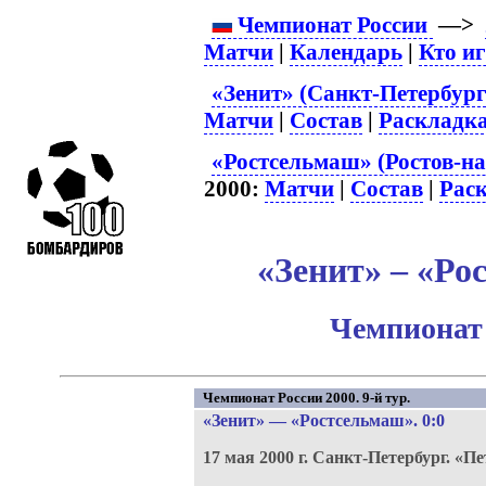
Чемпионат России
—>
Матчи
|
Календарь
|
Кто и
«Зенит» (Санкт-Петербург
Матчи
|
Состав
|
Раскладк
«Ростсельмаш» (Ростов-на
2000:
Матчи
|
Состав
|
Рас
«Зенит» – «Ро
Чемпионат 
Чемпионат России 2000. 9-й тур.
«Зенит»
—
«Ростсельмаш»
. 0:0
17 мая 2000 г.
Санкт-Петербург.
«Пе