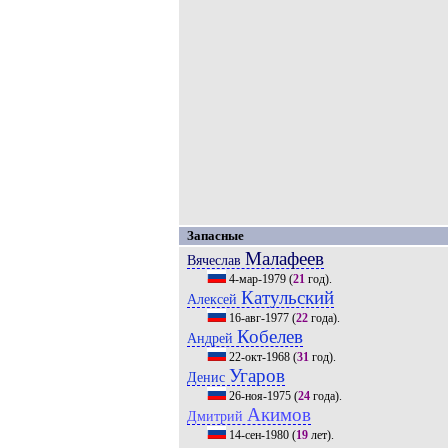
Запасные
Малафеев
Вячеслав
4-мар-1979
(
21
год).
Катульский
Алексей
16-авг-1977
(
22
года).
Кобелев
Андрей
22-окт-1968
(
31
год).
Угаров
Денис
26-ноя-1975
(
24
года).
Акимов
Дмитрий
14-сен-1980
(
19
лет).