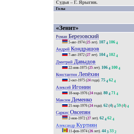
Судья – Г. Ярыгин.
Голы
«Зенит»
Березовский
Роман
107
106
5-авг-1974
(
25
лет).
4
4
Кондрашов
Андрей
104
102
7-авг-1972
(
27
лет).
4
4
Давыдов
Дмитрий
106
100
22-янв-1975
(
25
лет).
4
4
Лепёхин
Константин
75
62
2-окт-1975
(
24
года).
4
4
Игонин
Алексей
80
71
18-мар-1976
(
24
года).
4
4
Деменко
Максим
62
4
59
4
21-мар-1976
(
24
года).
(
)
(
)
4
4
Овсепян
Саркис
62
62
2-ноя-1972
(
27
лет).
4
4
Куртиян
Александр
44
33
11-фев-1974
(
26
лет).
3
2