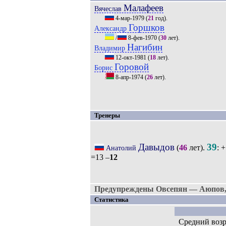
Малафеев
Вячеслав
4-мар-1979
(
21
год).
Горшков
Александр
/
8-фев-1970
(
30
лет).
Нагибин
Владимир
12-окт-1981
(
18
лет).
Горовой
Борис
8-апр-1974
(
26
лет).
Тренеры
Давыдов
39
(
46
лет).
: 
Анатолий
=13 –
12
Предупреждены Овсепян — Аюпов,
Статистика
Средний возр