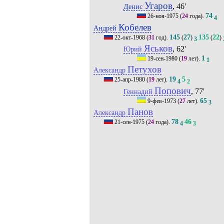
Угаров
, 46'
Денис
74
26-ноя-1975
(
24
года).
4
Кобелев
Андрей
145
27
135
22
22-окт-1968
(
31
год).
(
)
(
)
3
Яськов
, 62'
Юрий
1
19-сен-1980
(
19
лет).
1
Петухов
Александр
19
5
25-апр-1980
(
19
лет).
4
2
Попович
, 77'
Геннадий
65
9-фев-1973
(
27
лет).
3
Панов
Александр
78
46
21-сен-1975
(
24
года).
4
3