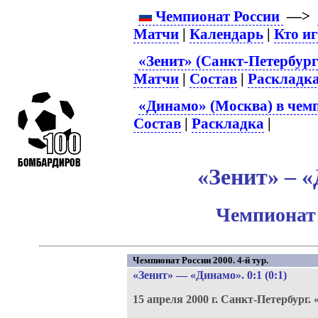
Чемпионат России
—>
Матчи
|
Календарь
|
Кто и
«Зенит» (Санкт-Петербург
Матчи
|
Состав
|
Раскладк
«Динамо» (Москва) в чем
Состав
|
Раскладка
|
«Зенит» – «
Чемпионат 
Чемпионат России 2000. 4-й тур.
«Зенит»
—
«Динамо»
. 0:1 (0:1)
15 апреля 2000 г.
Санкт-Петербург.