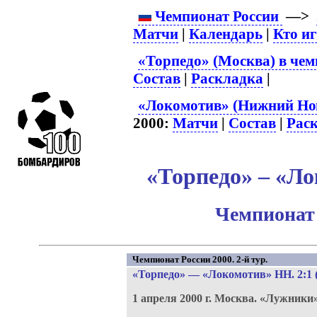
Чемпионат России
—>
Матчи
|
Календарь
|
Кто и
«Торпедо» (Москва) в чем
Состав
|
Раскладка
|
«Локомотив» (Нижний Нов
2000:
Матчи
|
Состав
|
Рас
«Торпедо» – «Ло
Чемпионат 
Чемпионат России 2000. 2-й тур.
«Торпедо»
—
«Локомотив» НН
. 2:1 
1 апреля 2000 г.
Москва.
«Лужники