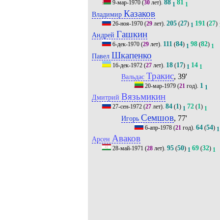
88
81
9-мар-1970
(
30
лет).
1
1
Казаков
Владимир
205
27
191
27
26-ноя-1970
(
29
лет).
(
)
(
)
1
Гашкин
Андрей
111
84
98
82
6-дек-1970
(
29
лет).
(
)
(
)
1
1
Шкапенко
Павел
18
17
14
16-дек-1972
(
27
лет).
(
)
1
1
Тракис
, 39'
Вальдас
1
20-мар-1979
(
21
год).
1
Вязьмикин
Дмитрий
84
1
72
1
27-сен-1972
(
27
лет).
(
)
(
)
1
1
Семшов
, 77'
Игорь
64
54
6-апр-1978
(
21
год).
(
)
1
Аваков
Арсен
95
50
69
32
28-май-1971
(
28
лет).
(
)
(
)
1
1