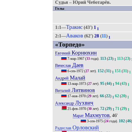
Судья – Юрий Чеботарёв.
Голы
Тракис
1:1—
(43')
1
1
Аваков
2:1—
(62')
28
(
11
)
1
«Торпедо»
Корнюхин
Евгений
113
23
113
23
7-мар-1967
(
33
года).
(
)
(
)
1
Даев
Вячеслав
152
31
151
31
6-сен-1972
(
27
лет).
(
)
(
)
1
1
Малай
Андрей
95
44
94
43
13-мар-1973
(
27
лет).
(
)
(
)
1
1
Литвинов
Виталий
66
22
62
20
17-ноя-1970
(
29
лет).
(
)
(
)
1
1
Лухвич
Александр
72
29
71
29
21-фев-1970
(
30
лет).
(
)
(
)
1
1
Махмутов
, 46'
Марат
102
46
3-сен-1975
(
24
года).
(
Орловский
Радислав