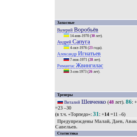
Запасные
Воробьёв
Валерий
14-янв-1970
(
30
лет).
Сапуга
Андрей
4-окт-1976
(
23
года).
Игнатьев
Александр
7-ноя-1971
(
28
лет).
Жвингилас
Римантас
3-сен-1973
(
26
лет).
Тренеры
Шевченко
86
(
48
лет).
: +
Виталий
=23 –30
31
(в т.ч. «Торпедо»:
: +
14
=11 –6)
Предупреждены Малай, Даев, Авако
Савельев.
Статистика