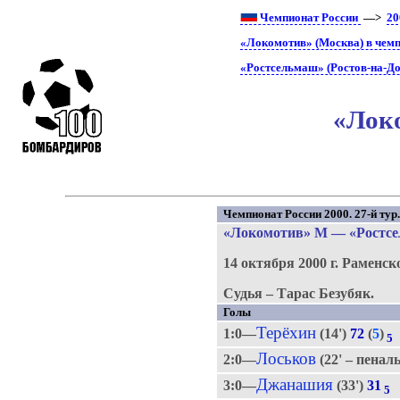
Чемпионат России
—>
20
«Локомотив» (Москва) в чемп
«Ростсельмаш» (Ростов-на-До
«Локо
Чемпионат России 2000. 27-й тур
«Локомотив» М
—
«Ростс
14 октября 2000 г.
Раменск
Судья – Тарас Безубяк.
Голы
Терёхин
1:0—
(14')
72
(
5
)
5
Лоськов
2:0—
(22' – пенал
Джанашия
3:0—
(33')
31
5