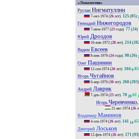
«Локомотив»
Нигматуллин
Руслан
125
85
7-окт-1974
(
26
лет).
(
)
Нижегородов
Геннадий
77
24
7-июн-1977
(
23
года).
(
)
Дроздов
Юрий
214
20
16-янв-1972
(
28
лет).
(
Евсеев
Вадим
98
26
8-янв-1976
(
24
года).
(
)
Пашинин
Олег
104
85
12-сен-1974
(
26
лет).
9
Чугайнов
Игорь
260
203
6-апр-1970
(
30
лет).
(
Лаврик
Андрей
70
61
7-дек-1974
(
25
лет).
20
Черевченко
,
Игорь
21-авг-1974
(
26
л
Маминов
Владимир
141
65
4-сен-1974
(
26
лет).
14
Лоськов
Дмитрий
171
93
12-фев-1974
(
26
лет).
(