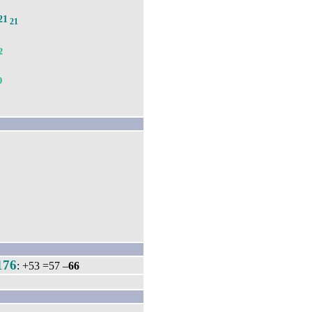
21
21
2
0
176
: +53 =57 –
66