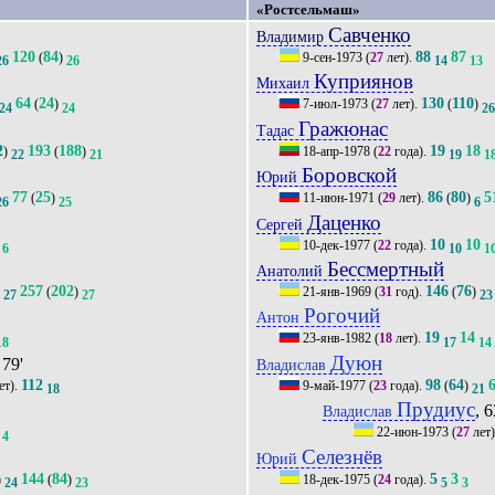
«Ростсельмаш»
Савченко
Владимир
120
84
88
87
(
)
9-сен-1973
(
27
лет).
26
26
14
13
Куприянов
Михаил
64
24
130
110
(
)
7-июл-1973
(
27
лет).
(
)
24
24
2
Гражюнас
Тадас
2
193
188
19
18
)
(
)
18-апр-1978
(
22
года).
22
21
19
1
Боровской
Юрий
77
25
86
80
5
(
)
11-июн-1971
(
29
лет).
(
)
26
25
6
Даценко
Сергей
10
10
10-дек-1977
(
22
года).
6
10
1
Бессмертный
Анатолий
257
202
146
76
)
(
)
21-янв-1969
(
31
год).
(
)
27
27
23
Рогочий
Антон
19
14
23-янв-1982
(
18
лет).
18
17
14
Дуюн
 79'
Владислав
112
98
64
ет).
9-май-1977
(
23
года).
(
)
18
21
Прудиус
, 6
Владислав
22-июн-1973
(
27
лет
4
Селезнёв
Юрий
144
84
5
3
)
(
)
18-дек-1975
(
24
года).
24
23
5
3