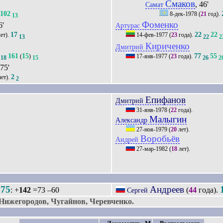
Смаков
, 46'
Самат
102
8-дек-1978
(
21
год).
13
Фоменко
6'
Артурас
17
22
22
ет).
14-фев-1977
(
23
года).
13
22
2
Кириченко
Дмитрий
161
15
77
55
(
)
17-янв-1977
(
23
года).
18
15
26
2
 75'
2
ет).
2
Епифанов
Дмитрий
31-янв-1978
(
22
года).
Малыгин
Александр
27-ноя-1979
(
20
лет).
Воробьёв
Андрей
27-мар-1982
(
18
лет).
275
Андреев
: +
142
=73 –60
(
44
года).
Сергей
ижегородов, Чугайнов, Черевченко.