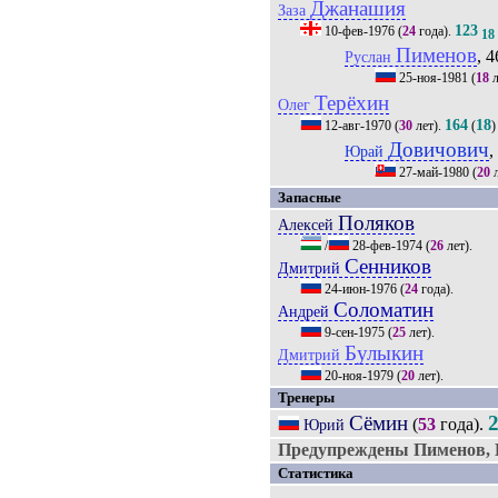
Джанашия
Заза
123
10-фев-1976
(
24
года).
18
Пименов
, 4
Руслан
25-ноя-1981
(
18
л
Терёхин
Олег
164
18
12-авг-1970
(
30
лет).
(
)
Довичович
,
Юрай
27-май-1980
(
20
л
Запасные
Поляков
Алексей
/
28-фев-1974
(
26
лет).
Сенников
Дмитрий
24-июн-1976
(
24
года).
Соломатин
Андрей
9-сен-1975
(
25
лет).
Булыкин
Дмитрий
20-ноя-1979
(
20
лет).
Тренеры
Сёмин
(
53
года).
Юрий
Предупреждены Пименов, Н
Статистика