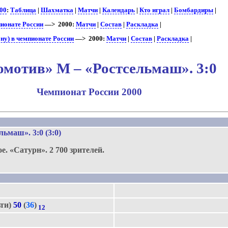
00
:
Таблица
|
Шахматка
|
Матчи
|
Календарь
|
Кто играл
|
Бомбардиры
|
ионате России
—> 2000:
Матчи
|
Состав
|
Раскладка
|
ну) в чемпионате России
—> 2000:
Матчи
|
Состав
|
Раскладка
|
мотив» М – «Ростсельмаш». 3:0
Чемпионат России 2000
.
ельмаш»
. 3:0 (3:0)
ое.
«Сатурн».
2 700 зрителей.
ьти)
50
(
36
)
12