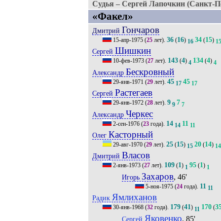
Судья – Сергей Лапочкин (Санкт-Пе
«Факел»
Гончаров
Дмитрий
36
16
34
15
15-апр-1975
(
25
лет).
(
)
(
)
16
1
Шишкин
Сергей
143
4
134
4
10-фев-1973
(
27
лет).
(
)
(
)
4
4
Бескровный
Александр
45
45
29-янв-1971
(
29
лет).
17
17
Растегаев
Сергей
9
7
29-янв-1972
(
28
лет).
9
7
Черкес
Александр
14
11
2-сен-1976
(
23
года).
14
11
Касторный
Олег
25
15
20
14
29-авг-1970
(
29
лет).
(
)
(
)
15
14
Власов
Дмитрий
109
1
95
1
2-янв-1973
(
27
лет).
(
)
(
)
1
1
Захаров
, 46'
Игорь
11
5-ноя-1975
(
24
года).
11
Ямлиханов
Радик
179
41
170
3
30-янв-1968
(
32
года).
(
)
(
11
Яковенко
, 85'
Сергей