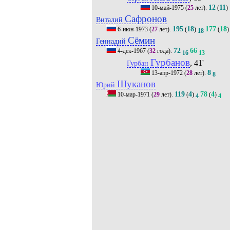
12
11
10-май-1975
(
25
лет).
(
)
Сафронов
Виталий
195
18
177
18
6-июн-1973
(
27
лет).
(
)
(
)
18
Сёмин
Геннадий
72
66
4-дек-1967
(
32
года).
16
13
Гурбанов
, 41'
Гурбан
8
13-апр-1972
(
28
лет).
8
Шуканов
Юрий
119
4
78
4
10-мар-1971
(
29
лет).
(
)
(
)
4
4