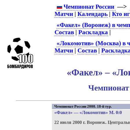
Чемпионат России
—>
Матчи
|
Календарь
|
Кто и
«Факел» (Воронеж) в чемп
Состав
|
Раскладка
|
«Локомотив» (Москва) в 
Матчи
|
Состав
|
Раскладк
«Факел» – «Ло
Чемпионат 
Чемпионат России 2000. 18-й тур.
«Факел»
—
«Локомотив» М
. 0:0
22 июля 2000 г.
Воронеж.
Центральн