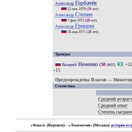
Горбачёв
Александр
22-ноя-1970
(
29
лет).
Степин
Александр
7-фев-1972
(
28
лет).
Гришин
Александр
18-ноя-1971
(
28
лет).
Тренеры
Нененко
43
(
50
лет).
: +1
Валерий
–15
Предупреждены Власов — Нижегор
Статистика
Средний возрас
Средний опыт
Степень сыгран
«Факел» (Воронеж) – «Локомотив» (Москва):
история вст