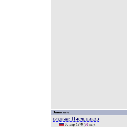
Запасные
Пчельников
Владимир
30-мар-1970
(
30
лет).