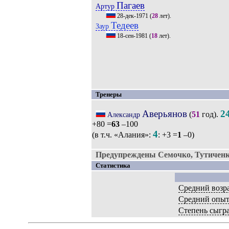
Пагаев
Артур
28-дек-1971
(
28
лет).
Тедеев
Заур
18-сен-1981
(
18
лет).
Тренеры
Аверьянов
2
(
51
год).
Александр
+80 =
63
–100
4
(в т.ч. «Алания»:
: +3 =
1
–0)
Предупреждены Семочко, Тутиченк
Статистика
Средний возр
Средний опы
Степень сыгр