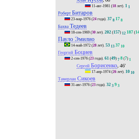
1
11-авг-1981
(
18
лет).
1
Битаров
Роберт
37
17
23-мар-1976
(
24
года).
8
8
Тедеев
Бахва
202
157
187
1
18-сен-1969
(
30
лет).
(
)
(
12
Пауло Эмилио
53
37
14-май-1972
(
28
лет).
13
10
Боциев
Георгий
61
49
8
7
2-сен-1976
(
23
года).
(
)
(
)
7
1
Борисенко
, 46'
Сергей
10
17-апр-1974
(
26
лет).
10
Сикоев
Тамерлан
32
9
31-авг-1976
(
23
года).
3
3