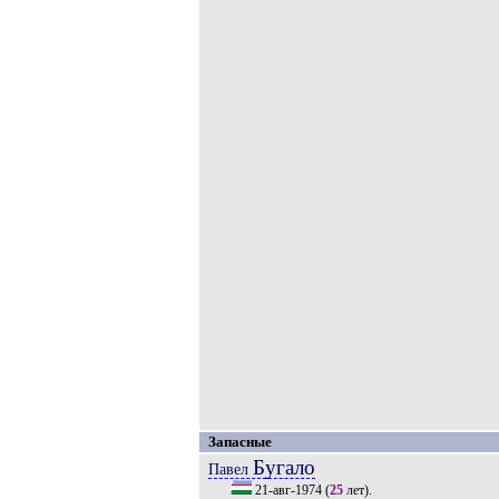
Запасные
Бугало
Павел
21-авг-1974
(
25
лет).