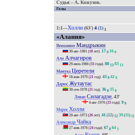
Судья – А. Кожухов.
Голы
Холли
1:1—
(63')
4
(
1
)
1
«Алания»
Мандрыкин
Вениамин
17
16
30-авг-1981
(
18
лет).
9
9
Алчагиров
Али
88
83
29-июн-1966
(
33
года).
13
13
Церетели
Мамука
43
42
18-янв-1979
(
21
год).
9
9
Жутаутас
Дарюс
36
35
30-сен-1978
(
21
год).
8
8
Силагадзе
, 43'
Леван
9
4-авг-1976
(
23
года).
9
Холли
Марек
41
12
39
11
20-авг-1973
(
26
лет).
(
)
(
)
12
11
Чайка
Александр
67
64
27-янв-1976
(
24
года).
8
5
Кусов
, 68'
Алан