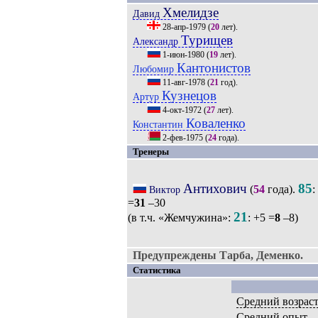
Хмелидзе
Давид
28-апр-1979
(
20
лет).
Турищев
Александр
1-июн-1980
(
19
лет).
Кантонистов
Любомир
11-авг-1978
(
21
год).
Кузнецов
Артур
4-окт-1972
(
27
лет).
Коваленко
Константин
2-фев-1975
(
24
года).
Тренеры
Антихович
85
(
54
года).
:
Виктор
=
31
–30
21
(в т.ч. «Жемчужина»:
: +5 =
8
–8)
Предупреждены Тарба, Деменко.
Статистика
Средний возрас
Средний опыт