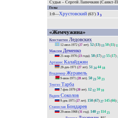
Судья – Сергей Лапочкин (Санкт-Пе
Голы
Хрустовский
1:0—
(63')
3
3
«Жемчужина»
Ледовских
Константин
52
13
50
11
12-июл-1972
(
27
лет).
(
)
(
)
13
1
Деменко
Максим
58
17
55
17
21-мар-1976
(
23
года).
(
)
(
)
17
Калайджян
Арташес
51
44
28-дек-1971
(
27
лет).
24
18
Журавель
Владимир
50
50
9-июн-1971
(
28
лет).
23
23
Тарба
Тенгиз
12
10
7-фев-1979
(
20
лет).
12
10
Соколов
Вадим
150
67
145
66
9-дек-1971
(
27
лет).
(
)
(
)
27
Бондарев
Станислав
140
114
29-июн-1968
(
31
год).
27
25
Лазариди
, 81'
Леонид