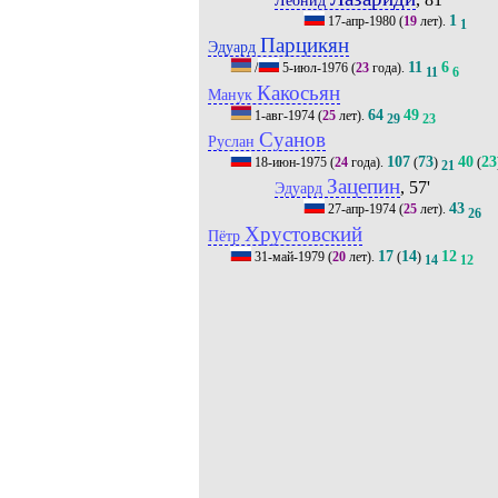
1
17-апр-1980
(
19
лет).
1
Парцикян
Эдуард
11
6
/
5-июл-1976
(
23
года).
11
6
Какосьян
Манук
64
49
1-авг-1974
(
25
лет).
29
23
Суанов
Руслан
107
73
40
23
18-июн-1975
(
24
года).
(
)
(
21
Зацепин
, 57'
Эдуард
43
27-апр-1974
(
25
лет).
26
Хрустовский
Пётр
17
14
12
31-май-1979
(
20
лет).
(
)
14
12