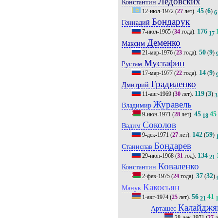
Ледовских
Константин
45
6
12-июл-1972
(
27
лет).
(
)
6
Бондарук
Геннадий
176
7-июл-1965
(
34
года).
17
Деменко
Максим
50
9
21-мар-1976
(
23
года).
(
)
Мустафин
Рустам
14
9
17-мар-1977
(
22
года).
(
)
Градиленко
Дмитрий
119
3
11-авг-1969
(
30
лет).
(
)
3
Журавель
Владимир
45
45
9-июн-1971
(
28
лет).
18
Соколов
Вадим
142
59
9-дек-1971
(
27
лет).
(
)
Бондарев
Станислав
134
29-июн-1968
(
31
год).
21
Коваленко
Константин
37
32
2-фев-1975
(
24
года).
(
)
Какосьян
Манук
56
41
1-авг-1974
(
25
лет).
21
Калайджя
Арташес
28-дек-1971
(
27
л