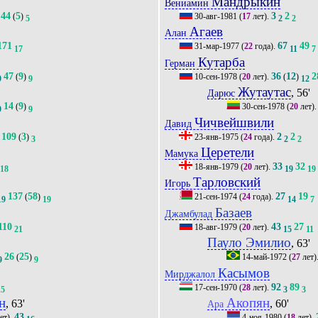
Мандрыкин
Вениамин
44
5
3
2
(
)
30-авг-1981
(
17
лет).
5
2
2
Агаев
Алан
171
67
49
31-мар-1977
(
22
года).
17
11
7
Кутарба
Герман
47
9
36
12
2
(
)
10-сен-1978
(
20
лет).
(
)
9
9
12
Жутаутас
, 56'
Дарюс
14
9
(
)
30-сен-1978
(
20
лет)
9
9
Чичвейшвили
Давид
109
3
2
2
(
)
23-янв-1975
(
24
года).
3
2
2
Церетели
Мамука
33
32
18-янв-1979
(
20
лет).
18
19
19
Тарловский
Игорь
137
58
27
19
(
)
21-сен-1974
(
24
года).
19
19
14
7
Базаев
Джамбулад
110
43
27
18-авг-1979
(
20
лет).
21
15
11
Пауло Эмилио
, 63'
26
25
(
)
14-май-1972
(
27
лет)
9
9
Касымов
Мирджалол
92
89
17-сен-1970
(
28
лет).
15
3
3
н
Акопян
, 63'
, 60'
Ара
43
ет).
4-ноя-1980
(
18
лет).