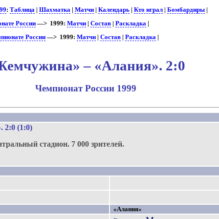
99
:
Таблица
|
Шахматка
|
Матчи
|
Календарь
|
Кто играл
|
Бомбардиры
|
онате России
—> 1999:
Матчи
|
Состав
|
Раскладка
|
мпионате России
—> 1999:
Матчи
|
Состав
|
Раскладка
|
Жемчужина» – «Алания». 2:0
Чемпионат России 1999
.
»
. 2:0 (1:0)
нтральный стадион.
7 000 зрителей.
5
«Алания»