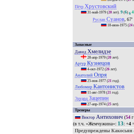
Хрустовский
Пётр
9
6
4
31-май-1979
(
20
лет).
(
)
6
Суанов
, 67'
Руслан
18-июн-1975
(
24
Запасные
Хмелидзе
Давид
28-апр-1979
(
20
лет).
Кузнецов
Артур
4-окт-1972
(
26
лет).
Опря
Анатолий
25-ноя-1977
(
21
год).
Кантонистов
Любомир
11-авг-1978
(
21
год).
Зацепин
Эдуард
27-апр-1974
(
25
лет).
Тренеры
Антихович
(
54
г
Виктор
13
(в т.ч. «Жемчужина»:
: +
4
=
Предупреждены Какосьян 