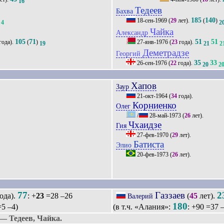
16
Тедеев
Бахва
185
140
18-сен-1969
(
29
лет).
(
)
4
2
Чайка
Александр
105
71
51
51
года).
(
)
27-янв-1976
(
23
года).
19
21
2
Деметрадзе
Георгий
35
33
26-сен-1976
(
22
года).
20
2
Хапов
Заур
21-окт-1964
(
34
года).
Корниенко
Олег
/
28-май-1973
(
26
лет).
Чхаидзе
Гия
27-фев-1970
(
29
лет).
Батиста
Элио
20-фев-1973
(
26
лет).
77
Газзаев
2
ода).
: +
23
=28 –26
(
45
лет).
Валерий
180
5 –4)
(в т.ч. «Алания»:
: +90 =37 
— Тедеев, Чайка.