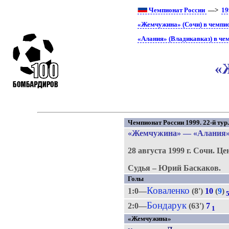
Чемпионат России
—>
19
«Жемчужина» (Сочи) в чемпи
«Алания» (Владикавказ) в че
«
Чемпионат России 1999. 22-й тур
«Жемчужина»
—
«Алания
28 августа 1999 г.
Сочи.
Це
Судья – Юрий Баскаков.
Голы
Коваленко
1:0—
(8')
10
(
9
)
Бондарук
2:0—
(63')
7
1
«Жемчужина»