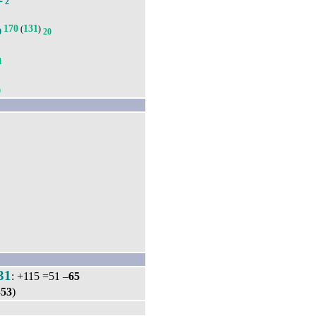
2
170
131
(
)
0
20
1
0
31
: +115 =51 –
65
–
53
)